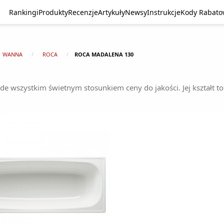
Rankingi
Produkty
Recenzje
Artykuły
Newsy
Instrukcje
Kody Rabat
WANNA
ROCA
ROCA MADALENA 130
e wszystkim świetnym stosunkiem ceny do jakości. Jej kształt to