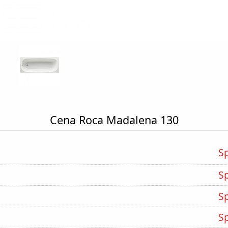
Cena Roca Madalena 130
S
S
S
S