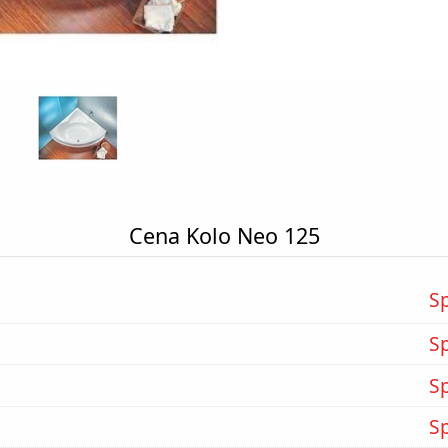
Cena Kolo Neo 125
S
S
S
S