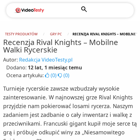
TESTY PRODUKTÓW
GRY PC
RECENZJA RIVAL KNIGHTS – MOBILNE W
Recenzja Rival Knights – Mobilne
Walki Rycerskie
Autor:
Redakcja VideoTesty.pl
Dodano:
12 lat, 1 miesiąc temu
Ocena artykułu:
(
0
)
(
0
)
Turnieje rycerskie zawsze wzbudzały wysokie
zainteresowanie. W najnowszej grze Rival Knights
przyjdzie nam pokierować losami rycerza. Naszym
zadaniem jest zadbanie o cały inwentarz i walkę z
przeciwnikami. Francuski gigant kupił moje serce tą
grą i próbuje odkupić winy za „Niesamowitego