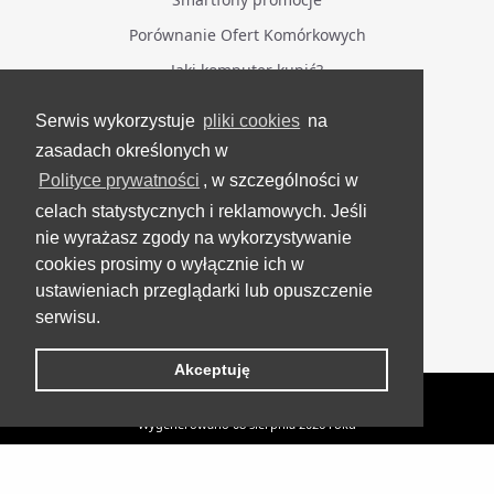
Porównanie Ofert Komórkowych
Jaki komputer kupić?
Serwis wykorzystuje
pliki cookies
na
BĄDŹ NA BIEŻĄCO
zasadach określonych w
Polityce prywatności
, w szczególności w
Facebook
celach statystycznych i reklamowych. Jeśli
Grupa Testerzy Videotestów
nie wyrażasz zgody na wykorzystywanie
YouTube
cookies prosimy o wyłącznie ich w
ustawieniach przeglądarki lub opuszczenie
Twitter
serwisu.
Instagram
Akceptuję
VideoTesty.pl Wszelkie prawa zastrzeżone
Wygenerowano 08 sierpnia 2026 roku
Gry PC
Recenzja Rival Knights – Mobilne Walki Rycerskie
UP