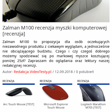
Zalman M100 recenzja myszki komputerowej
[recenzja]
Zalman M100 to propozycja dla osób oczekujących
niezawodnego produktu z ciekawym wyglądam, a jednocześnie
nie obciążającego budżetu. Czego i czy czegoś dobrego
możemy spodziewać się po markowej myszce kosztującej
poniżej 25zł? Zapraszam do oglądania oraz lektury naszej
redakcyjnej recenzji.
Autor:
Redakcja VideoTesty.pl
/
12.09.2018
/
0 polubień
RECENZJA
RECENZJA
RECENZJA
Arc Touch Mouse [TEST]
Microsoft Explorer
Logitech Marathon
Touch Mouse
M705 [TEST]