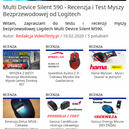
Multi Device Silent 590 - Recenzja i Test Myszy
Bezprzewodowej od Logitech
Witam, zapraszam do testu i recenzji myszy
bezprzewodowej Logitech Multi Device Silent M590.
Autor:
Redakcja VideoTesty.pl
/
10.02.2020
/
5 polubień
RECENZJA
RECENZJA
RECENZJA
MYSZKA Z IKEI?!
Speedlink Kudos Z-9 -
Hama MyScan - Mysz i
Recenzja Modułowej
Ciekawa Myszka Dla
Skaner w Jednym!
Myszki James Donkey
Gadżeciarza
007
RECENZJA
RECENZJA
RECENZJA
Recenzja Delux M526 -
Genius CamMouse -
Genius Energy Mouse
Ciekawa
recenzja ciekawego
[RECENZJA]
Bezprzewodowa Mysz
gryzonia, myszka i