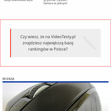
kamera w jednym!
Czy wiesz, że na VideoTesty.pl
r
k
l
a
m
a
e
znajdziesz największą bazę
rankingów w Polsce?
RECENZJA