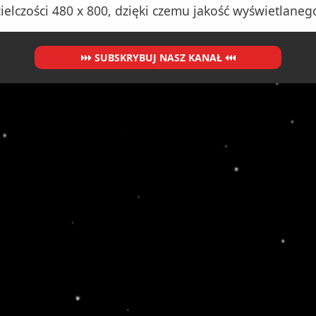
elczości 480 x 800, dzięki czemu jakość wyświetlaneg
SUBSKRYBUJ NASZ KANAŁ