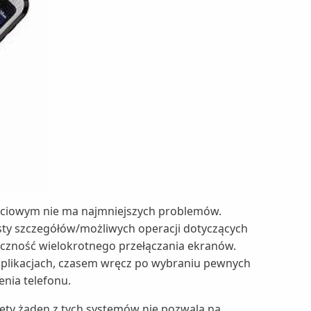
eciowym nie ma najmniejszych problemów.
 listy szczegółów/możliwych operacji dotyczących
ieczność wielokrotnego przełączania ekranów.
 aplikacjach, czasem wręcz po wybraniu pewnych
nia telefonu.
ety żaden z tych systemów nie pozwala na