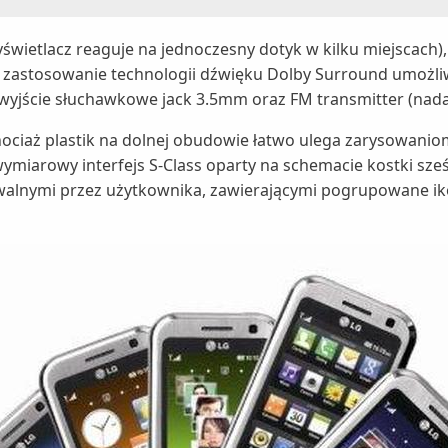
wietlacz reaguje na jednoczesny dotyk w kilku miejscach),
zastosowanie technologii dźwięku Dolby Surround umożliwi
wyjście słuchawkowe jack 3.5mm oraz FM transmitter (nada
chociaż plastik na dolnej obudowie łatwo ulega zarysowani
ymiarowy interfejs S-Class oparty na schemacie kostki sze
alnymi przez użytkownika, zawierającymi pogrupowane ikony