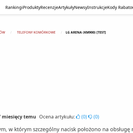
Rankingi
Produkty
Recenzje
Artykuły
Newsy
Instrukcje
Kody Rabat
TÓW
TELEFONY KOMÓRKOWE
LG ARENA (KM900) [TEST]
 7 miesięcy temu
Ocena artykułu:
(
0
)
(
0
)
, w którym szczególny nacisk położono na obsługę m