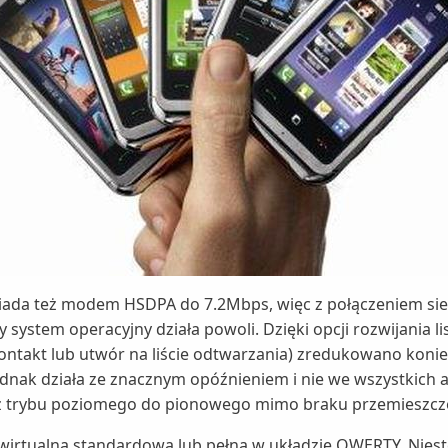
siada też modem HSDPA do 7.2Mbps, więc z połączeniem si
ety system operacyjny działa powoli. Dzięki opcji rozwijania
 kontakt lub utwór na liście odtwarzania) zredukowano kon
ednak działa ze znacznym opóźnieniem i nie we wszystkich
ę z trybu poziomego do pionowego mimo braku przemieszcze
wirtualną standardową lub pełną w układzie QWERTY. Niest