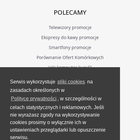
POLECAMY
Telewizory promocje
Ekspresy do kawy promocje
Smartfony promocje
Porównanie Ofert Komórkowych
Jaki komputer kupić?
Serwis wykorzystuje
pliki cookies
na
BĄDŹ NA BIEŻĄCO
zasadach określonych w
Polityce prywatności
, w szczególności w
Facebook
celach statystycznych i reklamowych. Jeśli
Grupa Testerzy Videotestów
nie wyrażasz zgody na wykorzystywanie
YouTube
cookies prosimy o wyłącznie ich w
ustawieniach przeglądarki lub opuszczenie
Twitter
serwisu.