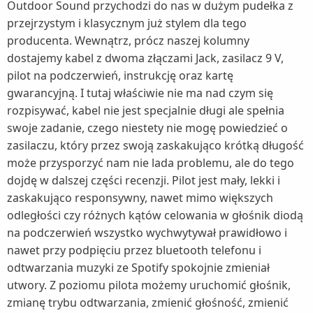
Outdoor Sound przychodzi do nas w dużym pudełka z
przejrzystym i klasycznym już stylem dla tego
producenta. Wewnątrz, prócz naszej kolumny
dostajemy kabel z dwoma złączami Jack, zasilacz 9 V,
pilot na podczerwień, instrukcję oraz kartę
gwarancyjną. I tutaj właściwie nie ma nad czym się
rozpisywać, kabel nie jest specjalnie długi ale spełnia
swoje zadanie, czego niestety nie mogę powiedzieć o
zasilaczu, który przez swoją zaskakująco krótką długość
może przysporzyć nam nie lada problemu, ale do tego
dojdę w dalszej części recenzji. Pilot jest mały, lekki i
zaskakująco responsywny, nawet mimo większych
odległości czy różnych kątów celowania w głośnik diodą
na podczerwień wszystko wychwytywał prawidłowo i
nawet przy podpięciu przez bluetooth telefonu i
odtwarzania muzyki ze Spotify spokojnie zmieniał
utwory. Z poziomu pilota możemy uruchomić głośnik,
zmianę trybu odtwarzania, zmienić głośność, zmienić