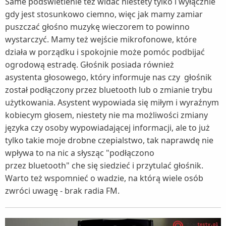
Same podświetlenie też widać niestety tylko i wyłącznie
gdy jest stosunkowo ciemno, więc jak mamy zamiar
puszczać głośno muzykę wieczorem to powinno
wystarczyć. Mamy też wejście mikrofonowe, które
działa w porządku i spokojnie może pomóc podbijać
ogrodową estradę. Głośnik posiada również
asystenta głosowego, który informuje nas czy głośnik
został podłączony przez bluetooth lub o zmianie trybu
użytkowania. Asystent wypowiada się miłym i wyraźnym
kobiecym głosem, niestety nie ma możliwości zmiany
języka czy osoby wypowiadającej informacji, ale to już
tylko takie moje drobne czepialstwo, tak naprawdę nie
wpływa to na nic a słysząc "podłączono
przez bluetooth" che się siedzieć i przytulać głośnik.
Warto też wspomnieć o wadzie, na którą wiele osób
zwróci uwagę - brak radia FM.