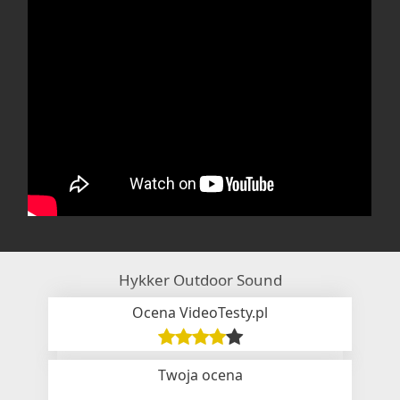
Hykker Outdoor Sound
Ocena VideoTesty.pl
Twoja ocena