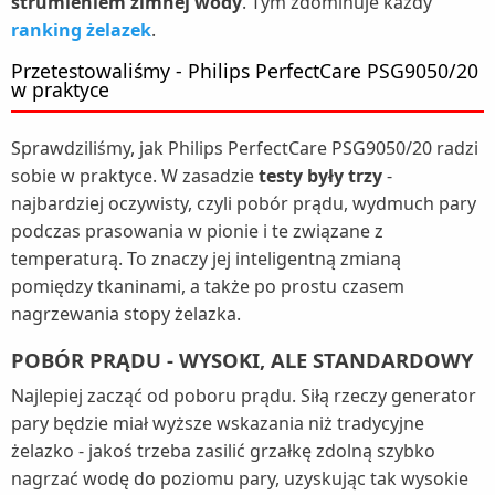
strumieniem zimnej wody
. Tym zdominuje każdy
ranking żelazek
.
Przetestowaliśmy - Philips PerfectCare PSG9050/20
w praktyce
Sprawdziliśmy, jak Philips PerfectCare PSG9050/20 radzi
sobie w praktyce. W zasadzie
testy były trzy
-
najbardziej oczywisty, czyli pobór prądu, wydmuch pary
podczas prasowania w pionie i te związane z
temperaturą. To znaczy jej inteligentną zmianą
pomiędzy tkaninami, a także po prostu czasem
nagrzewania stopy żelazka.
POBÓR PRĄDU - WYSOKI, ALE STANDARDOWY
Najlepiej zacząć od poboru prądu. Siłą rzeczy generator
pary będzie miał wyższe wskazania niż tradycyjne
żelazko - jakoś trzeba zasilić grzałkę zdolną szybko
nagrzać wodę do poziomu pary, uzyskując tak wysokie