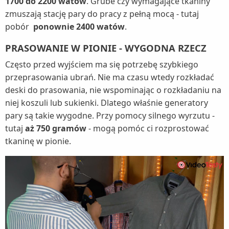
1700 do 2200 watów
. Grube czy wymagające tkaniny
zmuszają stację pary do pracy z pełną mocą - tutaj
pobór
ponownie 2400 watów
.
PRASOWANIE W PIONIE - WYGODNA RZECZ
Często przed wyjściem ma się potrzebę szybkiego
przeprasowania ubrań. Nie ma czasu wtedy rozkładać
deski do prasowania, nie wspominając o rozkładaniu na
niej koszuli lub sukienki. Dlatego właśnie generatory
pary są takie wygodne. Przy pomocy silnego wyrzutu -
tutaj
aż 750 gramów
- mogą pomóc ci rozprostować
tkaninę w pionie.