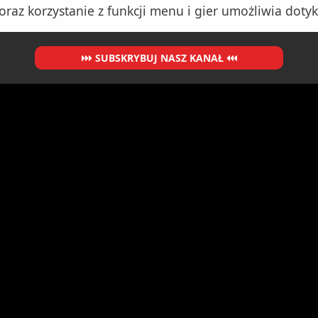
oraz korzystanie z funkcji menu i gier umożliwia doty
SUBSKRYBUJ NASZ KANAŁ