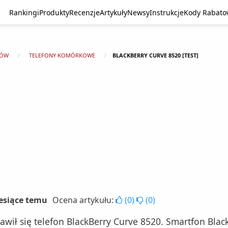
Rankingi
Produkty
Recenzje
Artykuły
Newsy
Instrukcje
Kody Rabat
TÓW
TELEFONY KOMÓRKOWE
BLACKBERRY CURVE 8520 [TEST]
iesiące temu
Ocena artykułu:
(
0
)
(
0
)
awił się telefon BlackBerry Curve 8520. Smartfon Bla