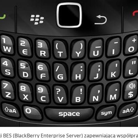
ji BES (BlackBerry Enterprise Server) zapewniającą wspó