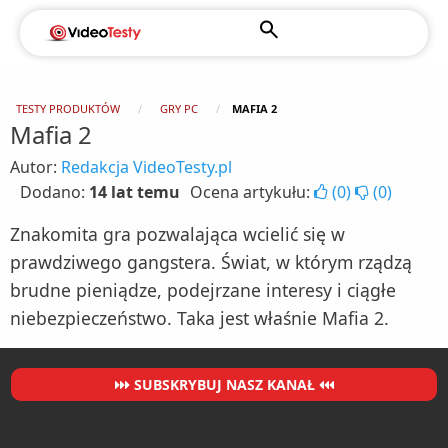
TESTY PRODUKTÓW
GRY PC
MAFIA 2
Mafia 2
Autor:
Redakcja VideoTesty.pl
Dodano:
14 lat temu
Ocena artykułu:
(
0
)
(
0
)
Znakomita gra pozwalająca wcielić się w
prawdziwego gangstera. Świat, w którym rządzą
brudne pieniądze, podejrzane interesy i ciągłe
niebezpieczeństwo. Taka jest właśnie Mafia 2.
SUBSKRYBUJ NASZ KANAŁ