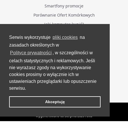
Smartfony promocje
Porównanie Ofert Komórkowych
Jaki komputer kupić?
Serwis wykorzystuje
pliki cookies
na
BĄDŹ NA BIEŻĄCO
zasadach określonych w
Polityce prywatności
, w szczególności w
Facebook
celach statystycznych i reklamowych. Jeśli
Grupa Testerzy Videotestów
nie wyrażasz zgody na wykorzystywanie
YouTube
cookies prosimy o wyłącznie ich w
ustawieniach przeglądarki lub opuszczenie
Twitter
serwisu.
Instagram
Akceptuję
VideoTesty.pl Wszelkie prawa zastrzeżone
Wygenerowano 08 sierpnia 2026 roku
UP