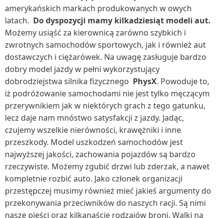
amerykańskich markach produkowanych w owych
latach.
Do dyspozycji mamy kilkadziesiąt modeli aut.
Możemy usiąść za kierownicą zarówno szybkich i
zwrotnych samochodów sportowych, jak i również aut
dostawczych i ciężarówek. Na uwagę zasługuje bardzo
dobry model jazdy w pełni wykorzystujący
dobrodziejstwa silnika fizycznego
PhysX
. Powoduje to,
iż podróżowanie samochodami nie jest tylko męczącym
przerywnikiem jak w niektórych grach z tego gatunku,
lecz daje nam mnóstwo satysfakcji z jazdy. Jadąc,
czujemy wszelkie nierówności, krawężniki i inne
przeszkody. Model uszkodzeń samochodów jest
najwyższej jakości, zachowania pojazdów są bardzo
rzeczywiste. Możemy zgubić drzwi lub zderzak, a nawet
kompletnie rozbić auto. Jako członek organizacji
przestępczej musimy również mieć jakieś argumenty do
przekonywania przeciwników do naszych racji. Są nimi
nasze pięści oraz kilkanaście rodzajów broni. Walki na