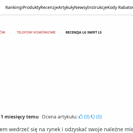
Rankingi
Produkty
Recenzje
Artykuły
Newsy
Instrukcje
Kody Rabat
TÓW
TELEFONY KOMÓRKOWE
RECENZJA LG SWIFT L5
 11 miesięcy temu
Ocena artykułu:
(
0
)
(
0
)
m wedrzeć się na rynek i odzyskać swoje należne mie