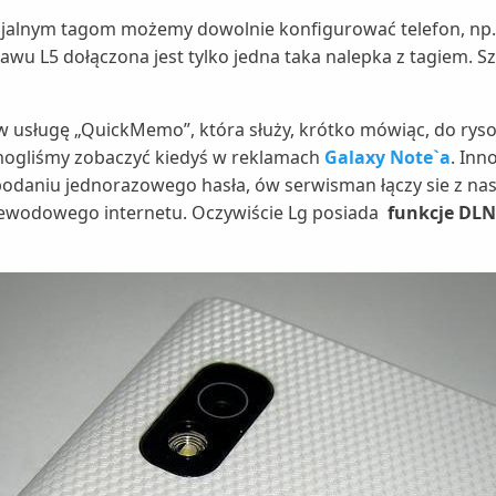
pecjalnym tagom możemy dowolnie konfigurować telefon, n
tawu L5 dołączona jest tylko jedna taka nalepka z tagiem. S
 usługę „QuickMemo”, która służy, krótko mówiąc, do rysow
mogliśmy zobaczyć kiedyś w reklamach
Galaxy Note`a
. Inn
podaniu jednorazowego hasła, ów serwisman łączy sie z 
zewodowego internetu. Oczywiście Lg posiada
funkcje DL