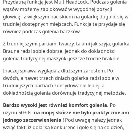
Przydatną funkcją jest MultiHeadLock. Podczas golenia
wąsów możemy zablokować w wygodnej pozycji
głowicę i z większym naciskiem na golarkę dogolić się w
trudniej dostępnych miejscach. Funkcja ta przydaje się
również podczas golenia baczków.
Z trudniejszymi partiami twarzy, takimi jak szyja, golarka
Brauna radzi sobie dobrze, jednak do dokładności
golenia tradycyjnej maszynki jeszcze trochę braknie.
Inaczej sprawa wygląda z dłuższym zarostem. Po
dwóch, a nawet trzech dniach golarka radzi sobie w
trudniejszych partiach zdecydowanie lepiej, a
dokładnością golenia dorównuje tradycyjnej metodzie.
Bardzo wysoki jest również komfort golenia.
Po
użyciu 5030s
na mojej skórze nie było praktycznie ani
jednego zaczerwienienia
! Pod uwagę należy jednak
wziąć fakt, iż golarką konkurencji golę się na co dzień,