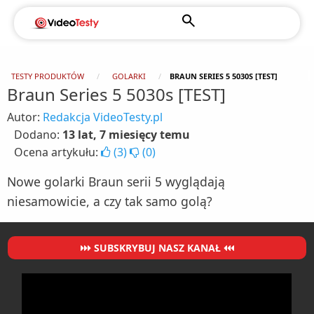
TESTY PRODUKTÓW
GOLARKI
BRAUN SERIES 5 5030S [TEST]
Braun Series 5 5030s [TEST]
Autor:
Redakcja VideoTesty.pl
Dodano:
13 lat, 7 miesięcy temu
Ocena artykułu:
(
3
)
(
0
)
Nowe golarki Braun serii 5 wyglądają
niesamowicie, a czy tak samo golą?
SUBSKRYBUJ NASZ KANAŁ