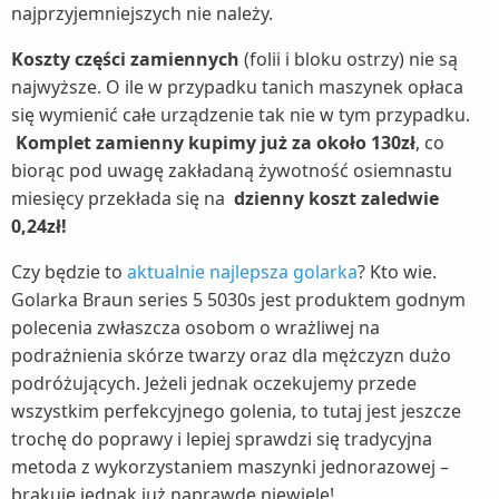
najprzyjemniejszych nie należy.
Koszty części zamiennych
(folii i bloku ostrzy) nie są
najwyższe. O ile w przypadku tanich maszynek opłaca
się wymienić całe urządzenie tak nie w tym przypadku.
Komplet zamienny kupimy już za około 130zł
, co
biorąc pod uwagę zakładaną żywotność osiemnastu
miesięcy przekłada się na
dzienny koszt zaledwie
0,24zł!
Czy będzie to
aktualnie najlepsza golarka
? Kto wie.
Golarka Braun series 5 5030s jest produktem godnym
polecenia zwłaszcza osobom o wrażliwej na
podrażnienia skórze twarzy oraz dla mężczyzn dużo
podróżujących. Jeżeli jednak oczekujemy przede
wszystkim perfekcyjnego golenia, to tutaj jest jeszcze
trochę do poprawy i lepiej sprawdzi się tradycyjna
metoda z wykorzystaniem maszynki jednorazowej –
brakuje jednak już naprawdę niewiele!