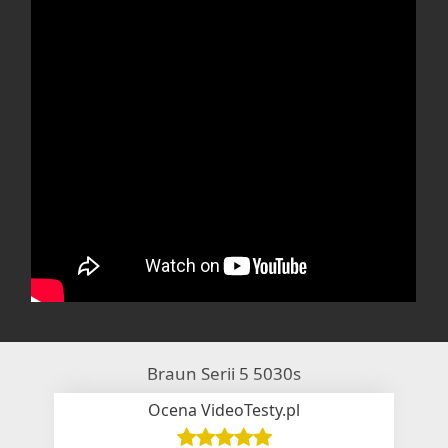
Braun Serii 5 5030s
Ocena VideoTesty.pl