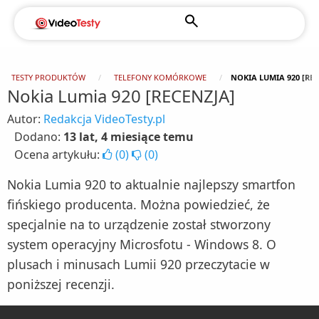
TESTY PRODUKTÓW
TELEFONY KOMÓRKOWE
NOKIA LUMIA 920 [REC
Nokia Lumia 920 [RECENZJA]
Autor:
Redakcja VideoTesty.pl
Dodano:
13 lat, 4 miesiące temu
Ocena artykułu:
(
0
)
(
0
)
Nokia Lumia 920 to aktualnie najlepszy smartfon
fińskiego producenta. Można powiedzieć, że
specjalnie na to urządzenie został stworzony
system operacyjny Microsfotu - Windows 8. O
plusach i minusach Lumii 920 przeczytacie w
poniższej recenzji.