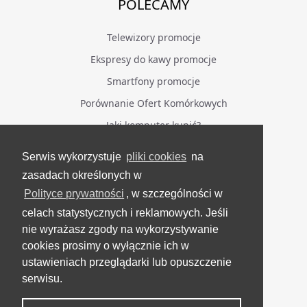
POLECAMY
Telewizory promocje
Ekspresy do kawy promocje
Smartfony promocje
Porównanie Ofert Komórkowych
Jaki komputer kupić?
Serwis wykorzystuje
pliki cookies
na
BĄDŹ NA BIEŻĄCO
zasadach określonych w
Polityce prywatności
, w szczególności w
Facebook
celach statystycznych i reklamowych. Jeśli
Grupa Testerzy Videotestów
nie wyrażasz zgody na wykorzystywanie
YouTube
cookies prosimy o wyłącznie ich w
ustawieniach przeglądarki lub opuszczenie
Twitter
serwisu.
Instagram