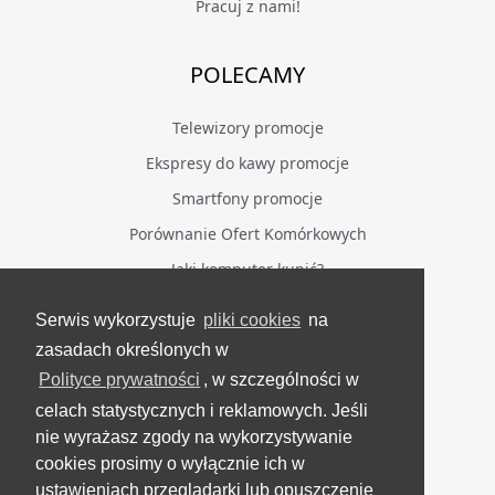
Pracuj z nami!
POLECAMY
Telewizory promocje
Ekspresy do kawy promocje
Smartfony promocje
Porównanie Ofert Komórkowych
Jaki komputer kupić?
Serwis wykorzystuje
pliki cookies
na
BĄDŹ NA BIEŻĄCO
zasadach określonych w
Polityce prywatności
, w szczególności w
Facebook
celach statystycznych i reklamowych. Jeśli
Grupa Testerzy Videotestów
nie wyrażasz zgody na wykorzystywanie
YouTube
cookies prosimy o wyłącznie ich w
ustawieniach przeglądarki lub opuszczenie