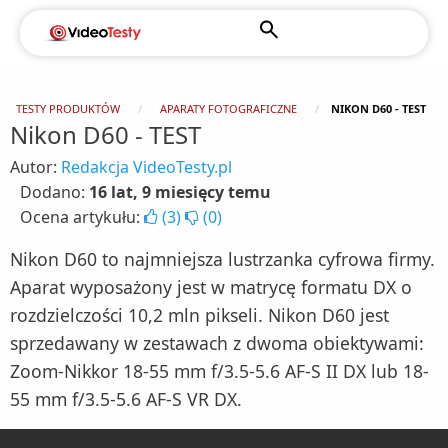
TESTY PRODUKTÓW
APARATY FOTOGRAFICZNE
NIKON D60 - TEST
Nikon D60 - TEST
Autor:
Redakcja VideoTesty.pl
Dodano:
16 lat, 9 miesięcy temu
Ocena artykułu:
(
3
)
(
0
)
Nikon D60 to najmniejsza lustrzanka cyfrowa firmy.
Aparat wyposażony jest w matrycę formatu DX o
rozdzielczości 10,2 mln pikseli. Nikon D60 jest
sprzedawany w zestawach z dwoma obiektywami:
Zoom-Nikkor 18-55 mm f/3.5-5.6 AF-S II DX lub 18-
55 mm f/3.5-5.6 AF-S VR DX.