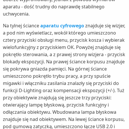
aparatu - dość trudny do naprawdę stabilnego
uchwycenia.
Na tylnej ściance
aparatu cyfrowego
znajduje się wizjer,
a pod nim wyświetlacz, wokół którego umieszczono
cztery przyciski obsługi menu, przycisk kosza i wybierak
wielofunkcyjny z przyciskiem OK. Powyżej znajduje się
pokrętło sterowania, a z prawej strony wizjera - przycisk
blokady ekspozycji. Na prawej ściance korpusu znajduje
się pokrywa gniazda pamięci. Na górnej ściance
umieszczono pokrętło trybu pracy, a przy spuście
migawki i włączniku zasilania znalazły się przyciski do
funkcji D-Lighting oraz kompensacji ekspozycji (+/-). Tuż
przy obiektywie znajdują się jeszcze trzy przyciski:
otwierający lampę błyskową, przycisk funkcyjny i
odłączania obiektywu. Wbudowana lampa błyskowa
znajduje się nad obiektywem. Na lewej ściance korpusu,
pod gumową zatyczką, umieszczono łącze USB 2.0 i