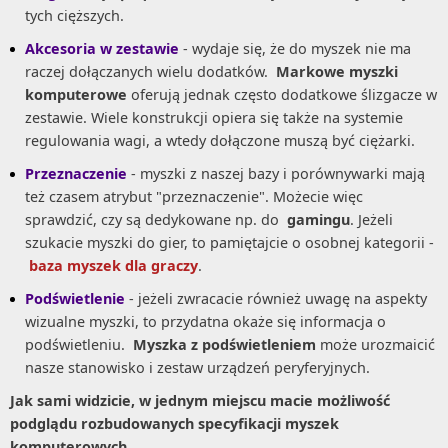
tych cięższych.
Akcesoria w zestawie
- wydaje się, że do myszek nie ma
raczej dołączanych wielu dodatków.
Markowe myszki
komputerowe
oferują jednak często dodatkowe ślizgacze w
zestawie. Wiele konstrukcji opiera się także na systemie
regulowania wagi, a wtedy dołączone muszą być ciężarki.
Przeznaczenie
- myszki z naszej bazy i porównywarki mają
też czasem atrybut "przeznaczenie". Możecie więc
sprawdzić, czy są dedykowane np. do
gamingu
. Jeżeli
szukacie myszki do gier, to pamiętajcie o osobnej kategorii -
baza myszek dla graczy
.
Podświetlenie
- jeżeli zwracacie również uwagę na aspekty
wizualne myszki, to przydatna okaże się informacja o
podświetleniu.
Myszka z podświetleniem
może urozmaicić
nasze stanowisko i zestaw urządzeń peryferyjnych.
Jak sami widzicie, w jednym miejscu macie możliwość
podglądu rozbudowanych specyfikacji myszek
komputerowych.