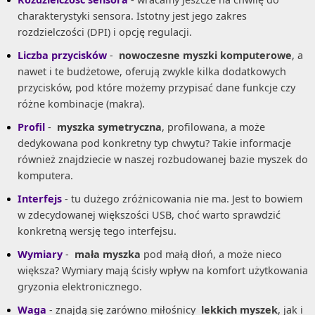
charakterystyki sensora. Istotny jest jego zakres
rozdzielczości (DPI) i opcję regulacji.
Liczba przycisków
-
nowoczesne myszki komputerowe
, a
nawet i te budżetowe, oferują zwykle kilka dodatkowych
przycisków, pod które możemy przypisać dane funkcje czy
różne kombinacje (makra).
Profil
-
myszka symetryczna
, profilowana, a może
dedykowana pod konkretny typ chwytu? Takie informacje
również znajdziecie w naszej rozbudowanej bazie myszek do
komputera.
Interfejs
- tu dużego zróżnicowania nie ma. Jest to bowiem
w zdecydowanej większości USB, choć warto sprawdzić
konkretną wersję tego interfejsu.
Wymiary
-
mała myszka
pod małą dłoń, a może nieco
większa? Wymiary mają ścisły wpływ na komfort użytkowania
gryzonia elektronicznego.
Waga
- znajdą się zarówno miłośnicy
lekkich myszek
, jak i