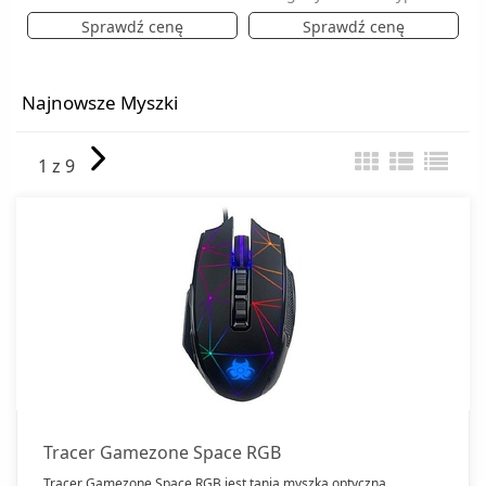
Sprawdź cenę
Sprawdź cenę
Najnowsze Myszki
1 z 9
Tracer Gamezone Space RGB
Tracer Gamezone Space RGB jest tanią myszką optyczną