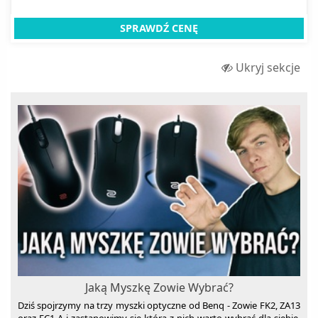
SPRAWDŹ CENĘ
Ukryj sekcje
Jaką Myszkę Zowie Wybrać?
Dziś spojrzymy na trzy myszki optyczne od Benq - Zowie FK2, ZA13
oraz EC1-A i zastanowimy się którą z nich warto wybrać dla siebie.