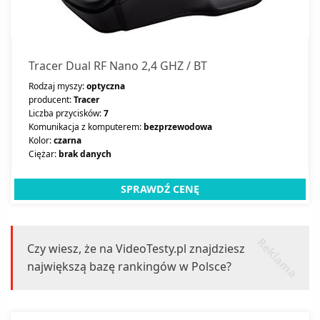
Tracer Dual RF Nano 2,4 GHZ / BT
Rodzaj myszy:
optyczna
producent:
Tracer
Liczba przycisków:
7
Komunikacja z komputerem:
bezprzewodowa
Kolor:
czarna
Ciężar:
brak danych
SPRAWDŹ CENĘ
r
k
l
a
m
a
e
Czy wiesz, że na VideoTesty.pl znajdziesz
największą bazę rankingów w Polsce?