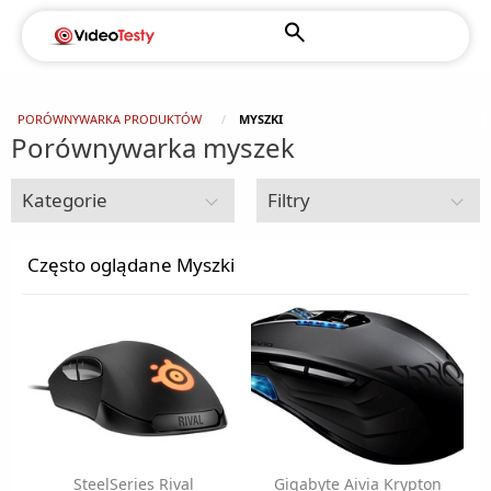
PORÓWNYWARKA PRODUKTÓW
MYSZKI
Porównywarka myszek
Kategorie
Filtry
Myszki i akcesoria
Często oglądane Myszki
Myszki dla gracza
Myszki
Zamknij
SteelSeries Rival
Gigabyte Aivia Krypton