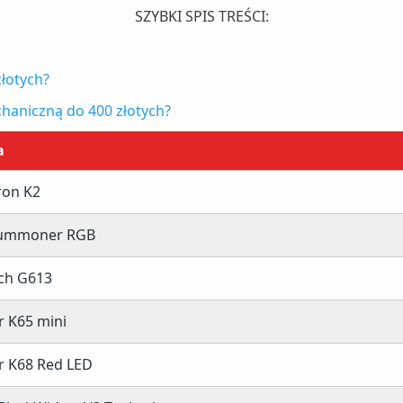
SZYBKI SPIS TREŚCI:
złotych?
haniczną do 400 złotych?
a
ron K2
ummoner RGB
ch G613
r K65 mini
r K68 Red LED