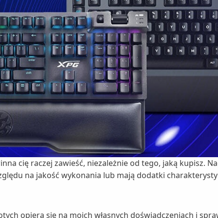
nna cię raczej zawieść, niezależnie od tego, jaką kupisz.
 względu na jakość wykonania lub mają dodatki charakteryst
tych opiera się na moich własnych doświadczeniach i spraw