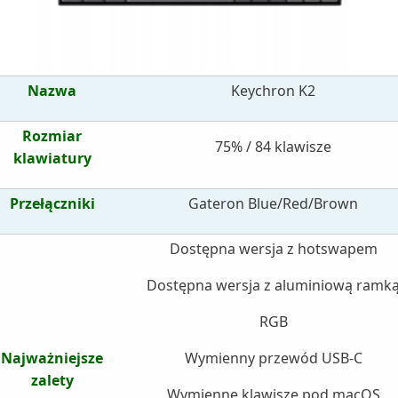
Nazwa
Keychron K2
Rozmiar
75% / 84 klawisze
klawiatury
Przełączniki
Gateron Blue/Red/Brown
Dostępna wersja z hotswapem
Dostępna wersja z aluminiową ramk
RGB
Najważniejsze
Wymienny przewód USB-C
zalety
Wymienne klawisze pod macOS