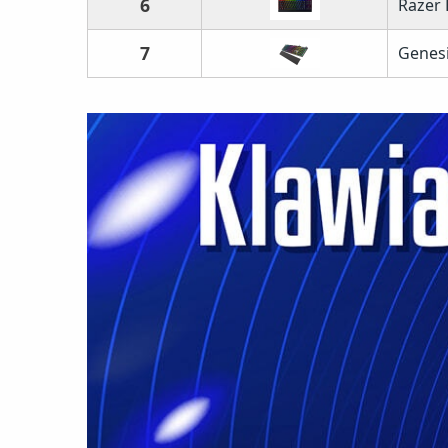
6
Razer 
7
Genes