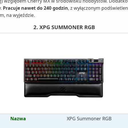
nę) względem Cherry MX w środowisku hobbystów. Dodatkow
y.
Pracuje nawet do 240 godzin
, z wyłączonym podświetle
em, na wyjeździe.
2. XPG SUMMONER RGB
Nazwa
XPG Summoner RGB