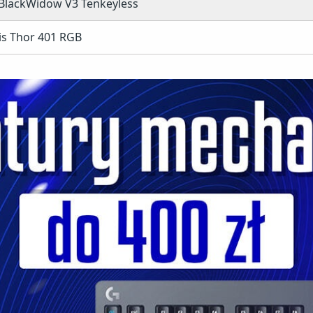
BlackWidow V3 Tenkeyless
is Thor 401 RGB