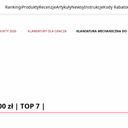
Rankingi
Produkty
Recenzje
Artykuły
Newsy
Instrukcje
Kody Rabat
DUKTY 2026
KLAWIATURY DLA GRACZA
KLAWIATURA MECHANICZNA DO 40
 zł | TOP 7 |