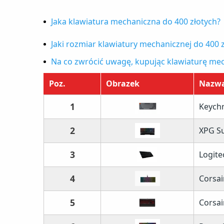
Jaka klawiatura mechaniczna do 400 złotych?
1. Keychron K2
Jaki rozmiar klawiatury mechanicznej do 400 
2. XPG Summoner RGB
Na co zwrócić uwagę, kupując klawiaturę mec
3. Logitech G613
Poz.
Obrazek
Nazw
4. Corsair K65 mini
1
Keych
5. Corsair K68 Red LED
6. Razer BlackWidow V3 Tenkeyless
2
XPG S
7. Genesis Thor 401 RGB
3
Logite
4
Corsai
5
Corsai