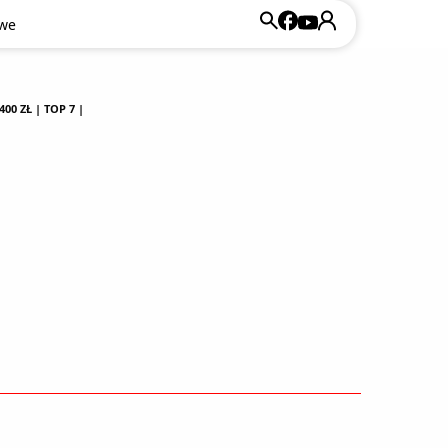
owe
0 ZŁ | TOP 7 |