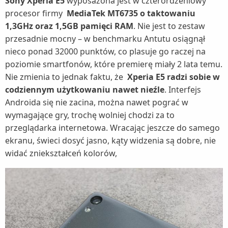
Sony Xperia E5
wyposażona jest w czterordzeniowy
procesor firmy
MediaTek MT6735 o taktowaniu
1,3GHz oraz 1,5GB pamięci RAM
. Nie jest to zestaw
przesadnie mocny – w benchmarku Antutu osiągnął
nieco ponad 32000 punktów, co plasuje go raczej na
poziomie smartfonów, które premierę miały 2 lata temu.
Nie zmienia to jednak faktu, że
Xperia E5 radzi sobie w
codziennym użytkowaniu nawet nieźle
. Interfejs
Androida się nie zacina, można nawet pograć w
wymagające gry, trochę wolniej chodzi za to
przeglądarka internetowa. Wracając jeszcze do samego
ekranu, świeci dosyć jasno, kąty widzenia są dobre, nie
widać zniekształceń kolorów,