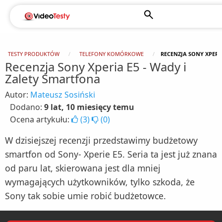
TESTY PRODUKTÓW
TELEFONY KOMÓRKOWE
RECENZJA SONY XPERI
Recenzja Sony Xperia E5 - Wady i
Zalety Smartfona
Autor:
Mateusz Sosiński
Dodano:
9 lat, 10 miesięcy temu
Ocena artykułu:
(
3
)
(
0
)
W dzisiejszej recenzji przedstawimy budżetowy
smartfon od Sony- Xperie E5. Seria ta jest już znana
od paru lat, skierowana jest dla mniej
wymagających użytkowników, tylko szkoda, że
Sony tak sobie umie robić budżetowce.