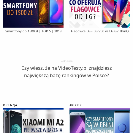
Smartfony do 1500 zł | TOP 5 | 2018
Flagowce LG - LG V30 vs LG G7 ThinQ
Reklama
Czy wiesz, że na VideoTesty.pl znajdziesz
największą bazę rankingów w Polsce?
RECENZJA
ARTYKUŁ