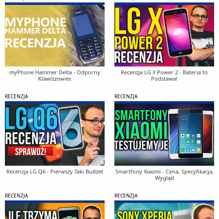
myPhone Hammer Delta - Odporny
Recenzja LG X Power 2 - Bateria to
Klawiszowiec
Podstawa!
RECENZJA
RECENZJA
Recenzja LG Q6 - Pierwszy Taki Budżet
Smartfony Xiaomi - Cena, Specyfikacja,
Wygląd
RECENZJA
RECENZJA