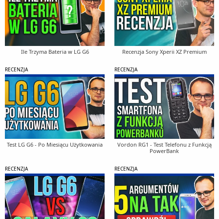
Ile Trzyma Bateria w LG G6
Recenzja Sony Xperii XZ Premium
RECENZJA
RECENZJA
Test LG G6 - Po Miesiącu Użytkowania
Vordon RG1 - Test Telefonu z Funkcją
PowerBank
RECENZJA
RECENZJA