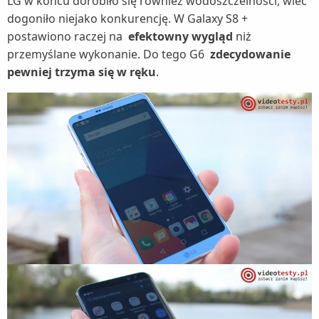
LG w końcu dorobiło się również wodoszczelności, wiec
dogoniło niejako konkurencję. W Galaxy S8 +
postawiono raczej na
efektowny wygląd
niż
przemyślane wykonanie. Do tego G6
zdecydowanie
pewniej trzyma się w ręku
.