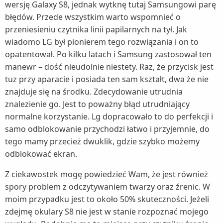
wersję Galaxy S8, jednak wytknę tutaj Samsungowi parę
błędów. Przede wszystkim warto wspomnieć o
przeniesieniu czytnika linii papilarnych na tył. Jak
wiadomo LG był pionierem tego rozwiązania i on to
opatentował. Po kilku latach i Samsung zastosował ten
manewr – dość nieudolnie niestety. Raz, że przycisk jest
tuz przy aparacie i posiada ten sam kształt, dwa że nie
znajduje się na środku. Zdecydowanie utrudnia
znalezienie go. Jest to poważny błąd utrudniający
normalne korzystanie. Lg dopracowało to do perfekcji i
samo odblokowanie przychodzi łatwo i przyjemnie, do
tego mamy przecież dwuklik, gdzie szybko możemy
odblokować ekran.
Z ciekawostek mogę powiedzieć Wam, że jest również
spory problem z odczytywaniem twarzy oraz źrenic. W
moim przypadku jest to około 50% skuteczności. Jeżeli
zdejmę okulary S8 nie jest w stanie rozpoznać mojego