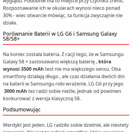
wyglądu. Podobnie ma to miejsce przy czytniku źrenic.
Rozpoznawanie ich w okularach wynosi nieco ponad
30% - wiec otwarcie mówiąc, ta funkcja zwyczajnie nie
działa.
Porównanie Baterii w LG G6 i Samsung Galaxy
S8/S8+
Na koniec została bateria. Z racji tego, że w Samsungu
Galaxy S8 + zastosowano większą baterię ,
która
wynosi 3500 mAh
test nie ma większego sensu. Oba
smartfony działają długo , ale czas działania dwóch dni
na baterii w Samsungu robi wrażenie. LG G6 przy jego
3000 mAh
tez radzi sobie nieźle, jednak od powinien
konkurować z wersja klasyczną S8.
Podsumowując
Werdykt jest jeden. LG radziło sobie dzielnie, ale niestety