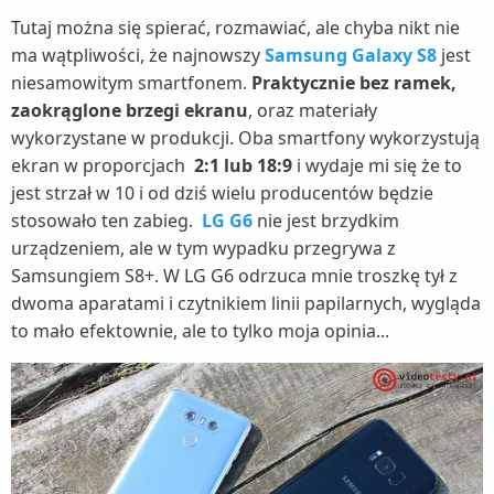
Tutaj można się spierać, rozmawiać, ale chyba nikt nie
ma wątpliwości, że najnowszy
Samsung Galaxy S8
jest
niesamowitym smartfonem.
Praktycznie bez ramek,
zaokrąglone brzegi ekranu
, oraz materiały
wykorzystane w produkcji. Oba smartfony wykorzystują
ekran w proporcjach
2:1 lub 18:9
i wydaje mi się że to
jest strzał w 10 i od dziś wielu producentów będzie
stosowało ten zabieg.
LG G6
nie jest brzydkim
urządzeniem, ale w tym wypadku przegrywa z
Samsungiem S8+. W LG G6 odrzuca mnie troszkę tył z
dwoma aparatami i czytnikiem linii papilarnych, wygląda
to mało efektownie, ale to tylko moja opinia...