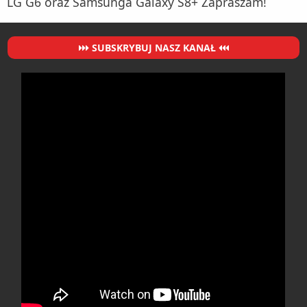
LG G6 oraz Samsunga Galaxy S8+ Zapraszam!
SUBSKRYBUJ NASZ KANAŁ