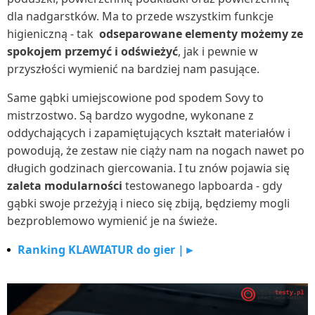
dla nadgarstków. Ma to przede wszystkim funkcje
higieniczną - tak
odseparowane elementy możemy ze
spokojem przemyć i odświeżyć
, jak i pewnie w
przyszłości wymienić na bardziej nam pasujące.
Same gąbki umiejscowione pod spodem Sovy to
mistrzostwo. Są bardzo wygodne, wykonane z
oddychających i zapamiętujących kształt materiałów i
powodują, że zestaw nie ciąży nam na nogach nawet po
długich godzinach giercowania. I tu znów pojawia się
zaleta modularności
testowanego lapboarda - gdy
gąbki swoje przeżyją i nieco się zbiją, będziemy mogli
bezproblemowo wymienić je na świeże.
Ranking KLAWIATUR do gier |►