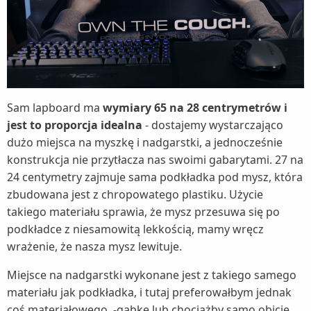
Sam lapboard ma
wymiary 65 na 28 centrymetrów i
jest to proporcja idealna
- dostajemy wystarczająco
dużo miejsca na myszkę i nadgarstki, a jednocześnie
konstrukcja nie przytłacza nas swoimi gabarytami. 27 na
24 centymetry zajmuje sama podkładka pod mysz, która
zbudowana jest z chropowatego plastiku. Użycie
takiego materiału sprawia, że mysz przesuwa się po
podkładce z niesamowitą lekkością, mamy wręcz
wrażenie, że nasza mysz lewituje.
Miejsce na nadgarstki wykonane jest z takiego samego
materiału jak podkładka, i tutaj preferowałbym jednak
coś materiałowego -gąbkę lub chociażby samo obicie,