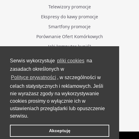
Telewizory promocje
Ekspresy do kawy promocje
Smartfony promocje
Porównanie Ofert Komórkowych
Jaki komputer kupić?
Serwis wykorzystuje
pliki cookies
na
BĄDŹ NA BIEŻĄCO
zasadach określonych w
Polityce prywatności
, w szczególności w
Facebook
celach statystycznych i reklamowych. Jeśli
Grupa Testerzy Videotestów
nie wyrażasz zgody na wykorzystywanie
YouTube
cookies prosimy o wyłącznie ich w
ustawieniach przeglądarki lub opuszczenie
Twitter
serwisu.
Instagram
Akceptuję
VideoTesty.pl Wszelkie prawa zastrzeżone