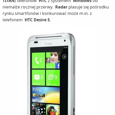
TITAN
) telefonów
HTC
z systemem
Windows
od
niemalże rocznej przerwy.
Radar
plasuje się pośrodku
rynku smartfonów i konkurować może m.in. z
telefonem
HTC Desire S
.