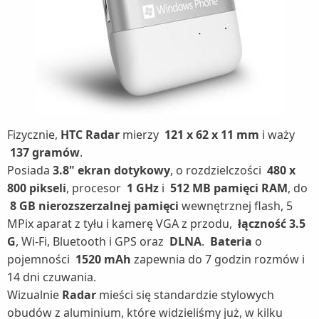
Fizycznie,
HTC Radar
mierzy
121 x 62 x 11 mm
i waży
137 gramów
.
Posiada
3.8" ekran dotykowy
, o rozdzielczości
480 x
800 pikseli
, procesor
1 GHz
i
512 MB pamięci RAM
, do
8 GB nierozszerzalnej pamięci
wewnętrznej flash, 5
MPix aparat z tyłu i kamerę VGA z przodu,
łączność 3.5
G
, Wi-Fi, Bluetooth i GPS oraz
DLNA
.
Bateria
o
pojemności
1520 mAh
zapewnia do 7 godzin rozmów i
14 dni czuwania.
Wizualnie
Radar
mieści się standardzie stylowych
obudów z aluminium, które widzieliśmy już, w kilku