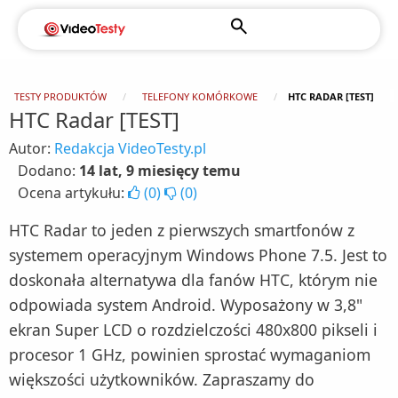
TESTY PRODUKTÓW
TELEFONY KOMÓRKOWE
HTC RADAR [TEST]
HTC Radar [TEST]
Autor:
Redakcja VideoTesty.pl
Dodano:
14 lat, 9 miesięcy temu
Ocena artykułu:
(
0
)
(
0
)
HTC Radar to jeden z pierwszych smartfonów z
systemem operacyjnym Windows Phone 7.5. Jest to
doskonała alternatywa dla fanów HTC, którym nie
odpowiada system Android. Wyposażony w 3,8"
ekran Super LCD o rozdzielczości 480x800 pikseli i
procesor 1 GHz, powinien sprostać wymaganiom
większości użytkowników. Zapraszamy do