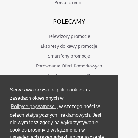
Pracuj z nami!
POLECAMY
Telewizory promocje
Ekspresy do kawy promocje
Smartfony promocje
Porównanie Ofert Komórkowych
Jaki komputer kupić?
Serwis wykorzystuje
pliki cookies
na
BĄDŹ NA BIEŻĄCO
zasadach określonych w
Polityce prywatności
, w szczególności w
Facebook
celach statystycznych i reklamowych. Jeśli
Grupa Testerzy Videotestów
nie wyrażasz zgody na wykorzystywanie
YouTube
cookies prosimy o wyłącznie ich w
ustawieniach przeglądarki lub opuszczenie