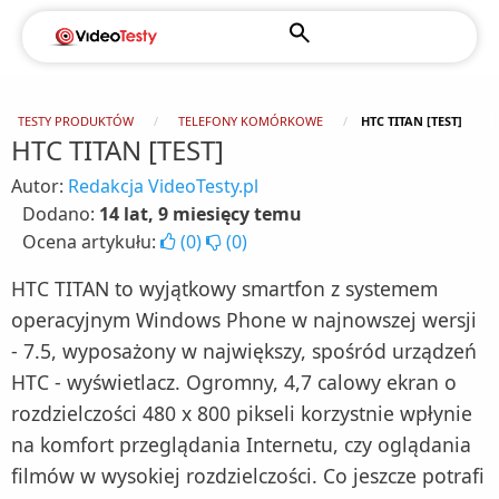
TESTY PRODUKTÓW
TELEFONY KOMÓRKOWE
HTC TITAN [TEST]
HTC TITAN [TEST]
Autor:
Redakcja VideoTesty.pl
Dodano:
14 lat, 9 miesięcy temu
Ocena artykułu:
(
0
)
(
0
)
HTC TITAN to wyjątkowy smartfon z systemem
operacyjnym Windows Phone w najnowszej wersji
- 7.5, wyposażony w największy, spośród urządzeń
HTC - wyświetlacz. Ogromny, 4,7 calowy ekran o
rozdzielczości 480 x 800 pikseli korzystnie wpłynie
na komfort przeglądania Internetu, czy oglądania
filmów w wysokiej rozdzielczości. Co jeszcze potrafi