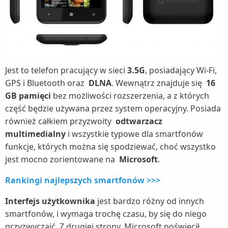
Jest to telefon pracujący w sieci
3.5G
, posiadający Wi-Fi,
GPS i Bluetooth oraz
DLNA
. Wewnątrz znajduje się
16
GB pamięci
bez możliwości rozszerzenia, a z których
część będzie używana przez system operacyjny. Posiada
również całkiem przyzwoity
odtwarzacz
multimedialny
i wszystkie typowe dla smartfonów
funkcje, których można się spodziewać, choć wszystko
jest mocno zorientowane na
Microsoft
.
Rankingi najlepszych smartfonów >>>
Interfejs użytkownika
jest bardzo różny od innych
smartfonów, i wymaga trochę czasu, by się do niego
przyzwyczaić. Z drugiej strony, Microsoft poświęcił