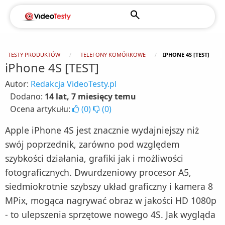
TESTY PRODUKTÓW
TELEFONY KOMÓRKOWE
IPHONE 4S [TEST]
iPhone 4S [TEST]
Autor:
Redakcja VideoTesty.pl
Dodano:
14 lat, 7 miesięcy temu
Ocena artykułu:
(
0
)
(
0
)
Apple iPhone 4S jest znacznie wydajniejszy niż
swój poprzednik, zarówno pod względem
szybkości działania, grafiki jak i możliwości
fotograficznych. Dwurdzeniowy procesor A5,
siedmiokrotnie szybszy układ graficzny i kamera 8
MPix, mogąca nagrywać obraz w jakości HD 1080p
- to ulepszenia sprzętowe nowego 4S. Jak wygląda