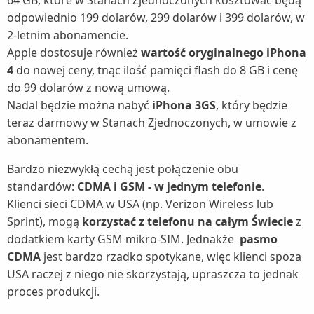
64 GB, które w Stanach Zjednoczonych kosztować będą
odpowiednio 199 dolarów, 299 dolarów i 399 dolarów, w
2-letnim abonamencie.
Apple dostosuje również
wartość oryginalnego iPhona
4
do nowej ceny, tnąc ilość pamięci flash do 8 GB i cenę
do 99 dolarów z nową umową.
Nadal będzie można nabyć
iPhona 3GS
, który będzie
teraz darmowy w Stanach Zjednoczonych, w umowie z
abonamentem.
Bardzo niezwykłą cechą jest połączenie obu
standardów:
CDMA i GSM - w jednym telefonie
.
Klienci sieci CDMA w USA (np. Verizon Wireless lub
Sprint), mogą
korzystać z telefonu na całym Świecie
z
dodatkiem karty GSM mikro-SIM. Jednakże
pasmo
CDMA
jest bardzo rzadko spotykane, więc klienci spoza
USA raczej z niego nie skorzystają, upraszcza to jednak
proces produkcji.