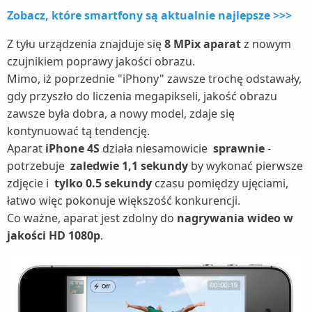
Zobacz, które smartfony są aktualnie najlepsze >>>
Z tyłu urządzenia znajduje się
8 MPix aparat
z nowym
czujnikiem poprawy jakości obrazu.
Mimo, iż poprzednie "iPhony" zawsze trochę odstawały,
gdy przyszło do liczenia megapikseli, jakość obrazu
zawsze była dobra, a nowy model, zdaje się
kontynuować tą tendencję.
Aparat
iPhone 4S
działa niesamowicie
sprawnie
-
potrzebuje
zaledwie 1,1 sekundy
by wykonać pierwsze
zdjęcie i
tylko 0.5 sekundy
czasu pomiędzy ujęciami,
łatwo więc pokonuje większość konkurencji.
Co ważne, aparat jest zdolny do
nagrywania wideo w
jakości HD 1080p
.