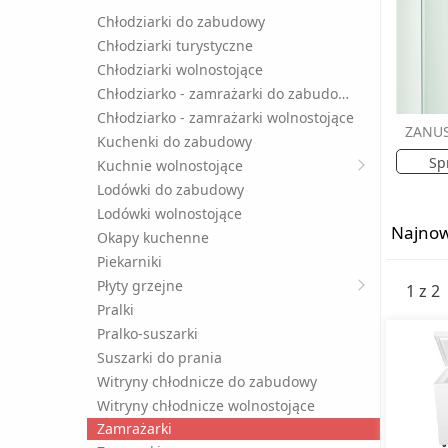
Chłodziarki do zabudowy
Chłodziarki turystyczne
Chłodziarki wolnostojące
Chłodziarko - zamrażarki do zabudowy
Chłodziarko - zamrażarki wolnostojące
ZANUS
Kuchenki do zabudowy
Sp
Kuchnie wolnostojące
Lodówki do zabudowy
Lodówki wolnostojące
Najnow
Okapy kuchenne
Piekarniki
Płyty grzejne
1 z 2
Pralki
Pralko-suszarki
Suszarki do prania
Witryny chłodnicze do zabudowy
Witryny chłodnicze wolnostojące
Zamrażarki