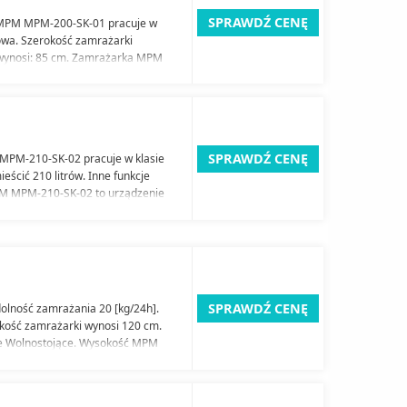
SPRAWDŹ CENĘ
. MPM MPM-200-SK-01 pracuje w
iowa. Szerokość zamrażarki
ynosi: 85 cm. Zamrażarka MPM
dowa urządzenia jest w kolorze:
iada zdolność zamrażania 15
wiach.
SPRAWDŹ CENĘ
 MPM-210-SK-02 pracuje w klasie
eścić 210 litrów. Inne funkcje
M MPM-210-SK-02 to urządzenie
 cm. Typ zamrażarki: Skrzyniowa.
roducent gwarantuje, że
/24h].
SPRAWDŹ CENĘ
olność zamrażania 20 [kg/24h].
okość zamrażarki wynosi 120 cm.
e Wolnostojące. Wysokość MPM
Skrzyniowa. Inne funkcje
K-03 pracuje w klasie
ścić 270 litrów.