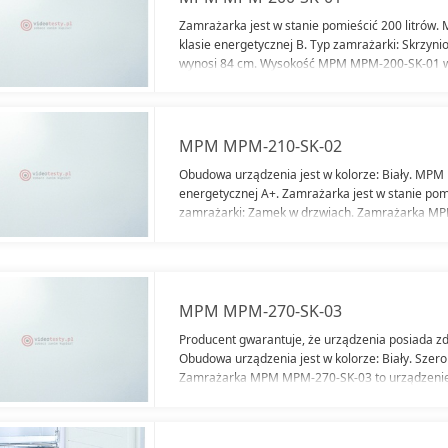
Zamrażarka jest w stanie pomieścić 200 litrów
klasie energetycznej B. Typ zamrażarki: Skrzyn
wynosi 84 cm. Wysokość MPM MPM-200-SK-01 w
MPM-200-SK-01 to urządzenie Wolnostojące. Obu
Biały. Producent gwarantuje, że urządzenia pos
[kg/24h]. Inne funkcje zamrażarki: Zamek w drz
MPM MPM-210-SK-02
Obudowa urządzenia jest w kolorze: Biały. MPM
energetycznej A+. Zamrażarka jest w stanie pomi
zamrażarki: Zamek w drzwiach. Zamrażarka MP
Wolnostojące. Szerokość zamrażarki wynosi 100
Wysokość MPM MPM-210-SK-02 wynosi: 85 cm. P
urządzenia posiada zdolność zamrażania 15 [kg
MPM MPM-270-SK-03
Producent gwarantuje, że urządzenia posiada zd
Obudowa urządzenia jest w kolorze: Biały. Szer
Zamrażarka MPM MPM-270-SK-03 to urządzeni
MPM-270-SK-03 wynosi: 85 cm. Typ zamrażarki: 
zamrażarki: Zamek w drzwiach. MPM MPM-270-S
energetycznej A. Zamrażarka jest w stanie pomie