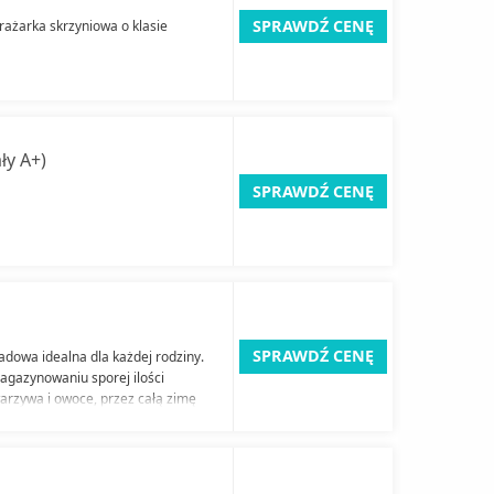
SPRAWDŹ CENĘ
ażarka skrzyniowa o klasie
ły A+)
SPRAWDŹ CENĘ
SPRAWDŹ CENĘ
owa idealna dla każdej rodziny.
agazynowaniu sporej ilości
warzywa i owoce, przez całą zimę
i odżywczymi.