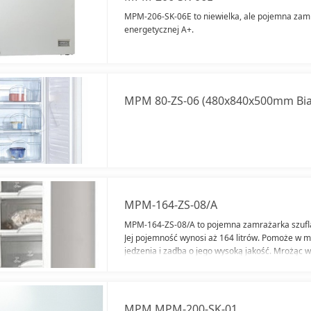
MPM-206-SK-06E to niewielka, ale pojemna zamr
energetycznej A+.
MPM 80-ZS-06 (480x840x500mm Bia
MPM-164-ZS-08/A
MPM-164-ZS-08/A to pojemna zamrażarka szuflad
Jej pojemność wynosi aż 164 litrów. Pomoże w m
jedzenia i zadba o jego wysoką jakość. Mrożąc 
można cieszyć się ich smakiem oraz wartościam
MPM MPM-200-SK-01