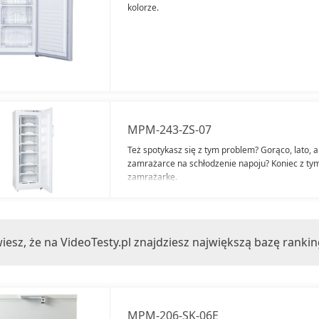
kolorze.
MPM-243-ZS-07
Też spotykasz się z tym problem? Gorąco, lato, 
zamrażarce na schłodzenie napoju? Koniec z ty
zamrażarkę.
iesz, że na VideoTesty.pl znajdziesz największą bazę ranki
MPM-206-SK-06E