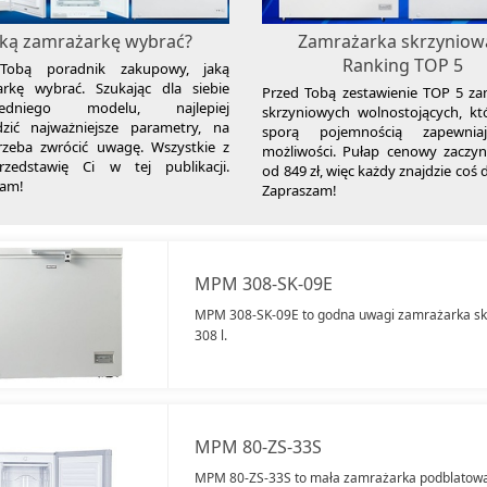
aką zamrażarkę wybrać?
Zamrażarka skrzyniow
Ranking TOP 5
Tobą poradnik zakupowy, jaką
arkę wybrać. Szukając dla siebie
Przed Tobą zestawienie TOP 5 za
iedniego modelu, najlepiej
skrzyniowych wolnostojących, kt
dzić najważniejsze parametry, na
sporą pojemnością zapewnia
rzeba zwrócić uwagę. Wszystkie z
możliwości. Pułap cenowy zaczyn
rzedstawię Ci w tej publikacji.
od 849 zł, więc każdy znajdzie coś d
zam!
Zapraszam!
MPM 308-SK-09E
MPM 308-SK-09E to godna uwagi zamrażarka skr
308 l.
MPM 80-ZS-33S
MPM 80-ZS-33S to mała zamrażarka podblatowa