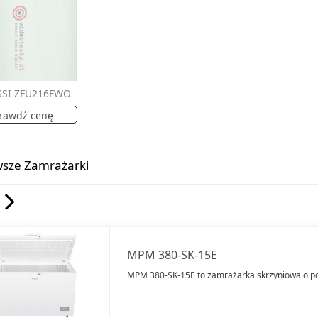
SI ZFU216FWO
rawdź cenę
sze Zamrażarki
MPM 380-SK-15E
MPM 380-SK-15E to zamrażarka skrzyniowa o po