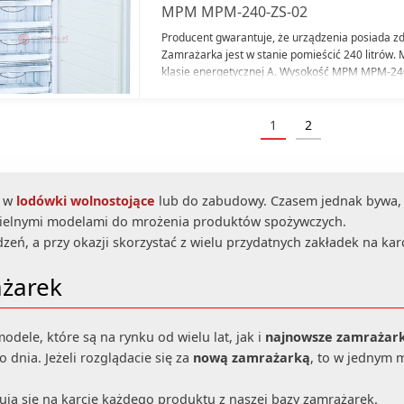
MPM MPM-240-ZS-02
Producent gwarantuje, że urządzenia posiada zd
Zamrażarka jest w stanie pomieścić 240 litrów
klasie energetycznej A. Wysokość MPM MPM-240
Dodatkowe funkcje MPM MPM-240-ZS-02: Szybk
wyposażenie urządzenia: Taca do szybkiego za
zimna. Typ zamrażarki: Szufladowa. Szerokość 
1
2
Zamrażarka MPM MPM-240-ZS-02 to urządzenie
(current)
urządzenia jest w kolorze: Biały. Moc urządzenia
e w
lodówki wolnostojące
lub do zabudowy. Czasem jednak bywa, 
zielnymi modelami do mrożenia produktów spożywczych.
zeń, a przy okazji skorzystać z wielu przydatnych zakładek na kar
ażarek
ele, które są na rynku od wielu lat, jak i
najnowsze zamrażar
 dnia. Jeżeli rozglądacie się za
nową zamrażarką
, to w jednym 
dują się na karcie każdego produktu z naszej bazy zamrażarek.