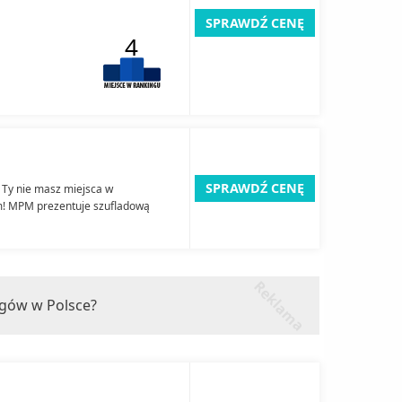
SPRAWDŹ CENĘ
4
SPRAWDŹ CENĘ
a Ty nie masz miejsca w
m! MPM prezentuje szufladową
r
k
l
a
m
a
e
ngów w Polsce?