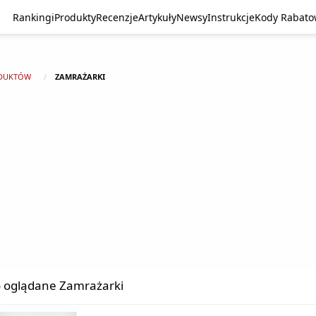
Rankingi
Produkty
Recenzje
Artykuły
Newsy
Instrukcje
Kody Rabat
DUKTÓW
ZAMRAŻARKI
 oglądane Zamrażarki