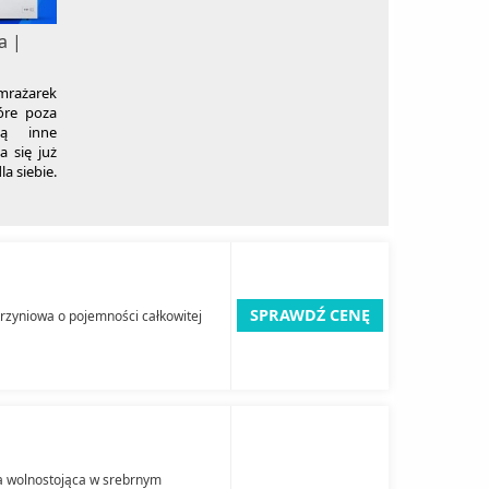
a |
mrażarek
óre poza
ją inne
a się już
la siebie.
SPRAWDŹ CENĘ
zyniowa o pojemności całkowitej
 wolnostojąca w srebrnym