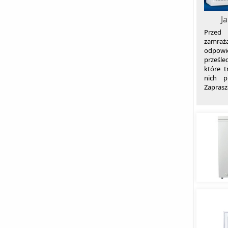
J
Przed 
zamraż
odpow
prześle
które t
nich p
Zapras