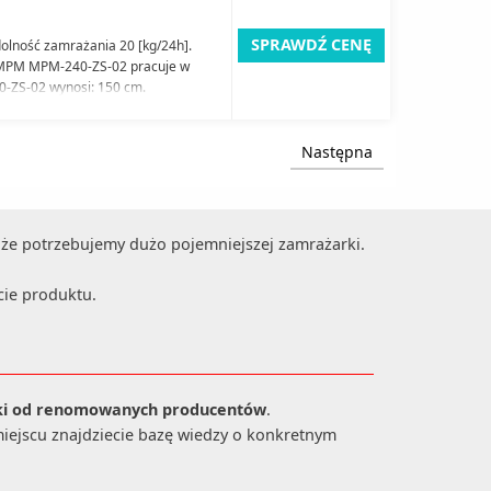
SPRAWDŹ CENĘ
olność zamrażania 20 [kg/24h].
. MPM MPM-240-ZS-02 pracuje w
-ZS-02 wynosi: 150 cm.
ie zamrażanie. Dodatkowe
mrażania owoców, Akumulator
zamrażarki wynosi 60 cm.
Następna
 Wolnostojące. Obudowa
 to 120 [W].
że potrzebujemy dużo pojemniejszej zamrażarki.
cie produktu.
ki od renomowanych producentów
.
miejscu znajdziecie bazę wiedzy o konkretnym