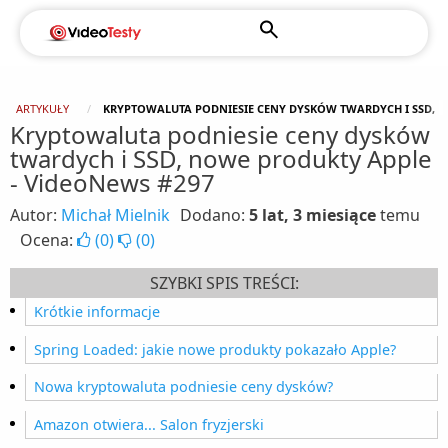
ARTYKUŁY
KRYPTOWALUTA PODNIESIE CENY DYSKÓW TWARDYCH I SSD, N
Kryptowaluta podniesie ceny dysków
twardych i SSD, nowe produkty Apple
- VideoNews #297
Autor:
Michał Mielnik
Dodano:
5 lat, 3 miesiące
temu
Ocena:
(
0
)
(
0
)
SZYBKI SPIS TREŚCI:
Krótkie informacje
Spring Loaded: jakie nowe produkty pokazało Apple?
Nowa kryptowaluta podniesie ceny dysków?
Amazon otwiera... Salon fryzjerski