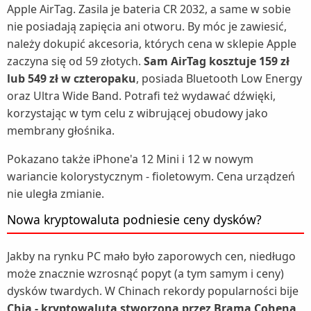
Apple AirTag. Zasila je bateria CR 2032, a same w sobie
nie posiadają zapięcia ani otworu. By móc je zawiesić,
należy dokupić akcesoria, których cena w sklepie Apple
zaczyna się od 59 złotych.
Sam AirTag kosztuje 159 zł
lub 549 zł w czteropaku
, posiada Bluetooth Low Energy
oraz Ultra Wide Band. Potrafi też wydawać dźwięki,
korzystając w tym celu z wibrującej obudowy jako
membrany głośnika.
Pokazano także iPhone'a 12 Mini i 12 w nowym
wariancie kolorystycznym - fioletowym. Cena urządzeń
nie uległa zmianie.
Nowa kryptowaluta podniesie ceny dysków?
Jakby na rynku PC mało było zaporowych cen, niedługo
może znacznie wzrosnąć popyt (a tym samym i ceny)
dysków twardych. W Chinach rekordy popularności bije
Chia - kryptowaluta stworzona przez Brama Cohena,