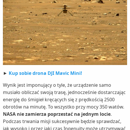
►
Kup sobie drona DJI Mavic Mini!
Wynik jest imponujący o tyle, że urządzenie samo
musiało obliczać swoją trasę, jednocześnie dostarczając
energię do śmigieł kręcących się z prędkością 2500
obrotów na minutę. To wszystko przy mocy 350 watów.
NASA nie zamierza poprzestać na jednym locie
.
Podczas trwania misji sukcesywnie będzie sprawdzać,
jak wysoko i przez jaki czas Ingenuity może utrzymywać