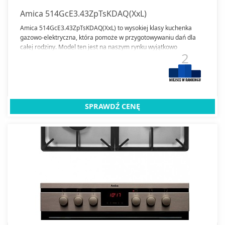
Amica 514GcE3.43ZpTsKDAQ(XxL)
Amica 514GcE3.43ZpTsKDAQ(XxL) to wysokiej klasy kuchenka
gazowo-elektryczna, która pomoże w przygotowywaniu dań dla
całej rodziny. Model ten jest na naszym rynku wyjątkowo
2
popularny.
SPRAWDŹ CENĘ