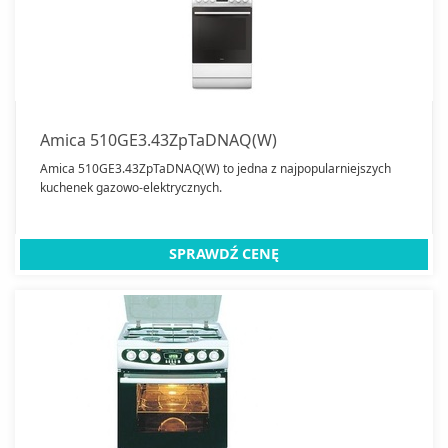
Kuchenki do zabudowy
Kuchnie wolnostojące
Kuchnie elektryczne
Lodówki do zabudowy
Lodówki wolnostojące
Amica 510GE3.43ZpTaDNAQ(W)
Okapy kuchenne
Amica 510GE3.43ZpTaDNAQ(W) to jedna z najpopularniejszych
kuchenek gazowo-elektrycznych.
Piekarniki
Płyty grzejne
Płyty gazowe
Pralki
SPRAWDŹ CENĘ
Pralko-suszarki
Płyty indukcyjne
Suszarki do prania
Witryny chłodnicze do zabudowy
Witryny chłodnicze wolnostojące
Zamrażarki
Zmywarki