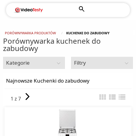
PORÓWNYWARKA PRODUKTÓW
KUCHENKI DO ZABUDOWY
Porównywarka kuchenek do
zabudowy
Kategorie
Filtry
AGD
Najnowsze Kuchenki do zabudowy
Chłodziarki do zabudowy
1 z 7
Chłodziarki turystyczne
Chłodziarki wolnostojące
Chłodziarko - zamrażarki do zabudowy
Chłodziarko - zamrażarki wolnostojące