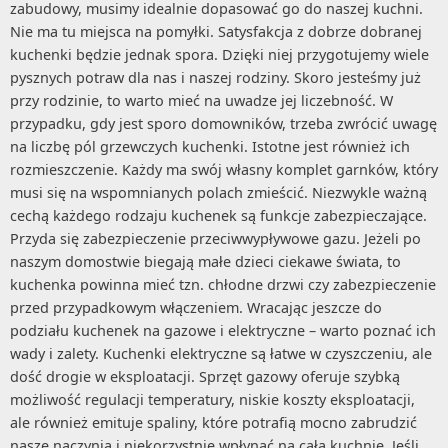
zabudowy, musimy idealnie dopasować go do naszej kuchni.
Nie ma tu miejsca na pomyłki. Satysfakcja z dobrze dobranej
kuchenki będzie jednak spora. Dzięki niej przygotujemy wiele
pysznych potraw dla nas i naszej rodziny. Skoro jesteśmy już
przy rodzinie, to warto mieć na uwadze jej liczebność. W
przypadku, gdy jest sporo domowników, trzeba zwrócić uwagę
na liczbę pól grzewczych kuchenki. Istotne jest również ich
rozmieszczenie. Każdy ma swój własny komplet garnków, który
musi się na wspomnianych polach zmieścić. Niezwykle ważną
cechą każdego rodzaju kuchenek są funkcje zabezpieczające.
Przyda się zabezpieczenie przeciwwypływowe gazu. Jeżeli po
naszym domostwie biegają małe dzieci ciekawe świata, to
kuchenka powinna mieć tzn. chłodne drzwi czy zabezpieczenie
przed przypadkowym włączeniem. Wracając jeszcze do
podziału kuchenek na gazowe i elektryczne – warto poznać ich
wady i zalety. Kuchenki elektryczne są łatwe w czyszczeniu, ale
dość drogie w eksploatacji. Sprzęt gazowy oferuje szybką
możliwość regulacji temperatury, niskie koszty eksploatacji,
ale również emituje spaliny, które potrafią mocno zabrudzić
nasze naczynia i niekorzystnie wpłynąć na całą kuchnię. Jeśli