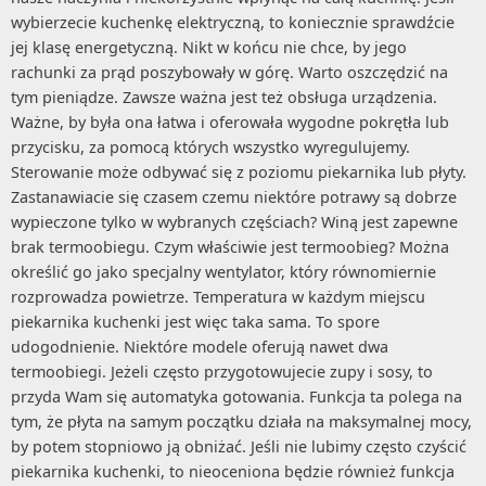
wybierzecie kuchenkę elektryczną, to koniecznie sprawdźcie
jej klasę energetyczną. Nikt w końcu nie chce, by jego
rachunki za prąd poszybowały w górę. Warto oszczędzić na
tym pieniądze. Zawsze ważna jest też obsługa urządzenia.
Ważne, by była ona łatwa i oferowała wygodne pokrętła lub
przycisku, za pomocą których wszystko wyregulujemy.
Sterowanie może odbywać się z poziomu piekarnika lub płyty.
Zastanawiacie się czasem czemu niektóre potrawy są dobrze
wypieczone tylko w wybranych częściach? Winą jest zapewne
brak termoobiegu. Czym właściwie jest termoobieg? Można
określić go jako specjalny wentylator, który równomiernie
rozprowadza powietrze. Temperatura w każdym miejscu
piekarnika kuchenki jest więc taka sama. To spore
udogodnienie. Niektóre modele oferują nawet dwa
termoobiegi. Jeżeli często przygotowujecie zupy i sosy, to
przyda Wam się automatyka gotowania. Funkcja ta polega na
tym, że płyta na samym początku działa na maksymalnej mocy,
by potem stopniowo ją obniżać. Jeśli nie lubimy często czyścić
piekarnika kuchenki, to nieoceniona będzie również funkcja