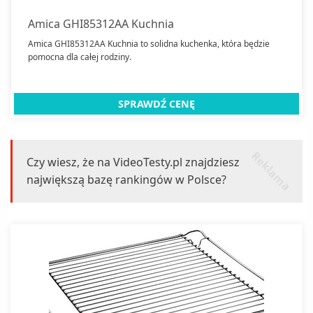
Amica GHI85312AA Kuchnia
Amica GHI85312AA Kuchnia to solidna kuchenka, która będzie
pomocna dla całej rodziny.
SPRAWDŹ CENĘ
r
k
l
a
m
a
e
Czy wiesz, że na VideoTesty.pl znajdziesz
największą bazę rankingów w Polsce?