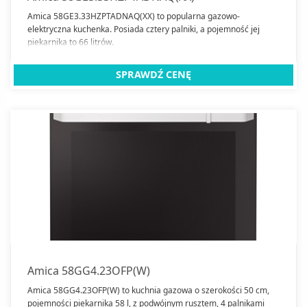
Amica 58GE3.33HZPTADNAQ(XX) to popularna gazowo-
elektryczna kuchenka. Posiada cztery palniki, a pojemność jej
piekarnika to 66 litrów.
SPRAWDŹ CENĘ
Amica 58GG4.23OFP(W)
Amica 58GG4.23OFP(W) to kuchnia gazowa o szerokości 50 cm,
pojemności piekarnika 58 l, z podwójnym rusztem, 4 palnikami