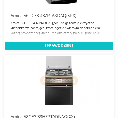
Amica 56GCE3.43ZPTAKDAQ(SRX)
Amica 56GCE3.43ZPTAKDAQ(SRX) to gazowo-elektryczna
kuchenka wolnostojąca, która będzie świetnym dopełnieniem
każdej nowoczesnej kuchni. Ma ona cztery palniki i pracuje w
klasie energetycznej A.
SPRAWDŹ CENĘ
Amica 58GE3.33HZPTADNAQ(XX)