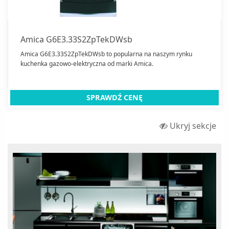
Zamknij
Amica G6E3.33S2ZpTekDWsb
Amica G6E3.33S2ZpTekDWsb to popularna na naszym rynku
kuchenka gazowo-elektryczna od marki Amica.
SPRAWDŹ CENĘ
Ukryj sekcje