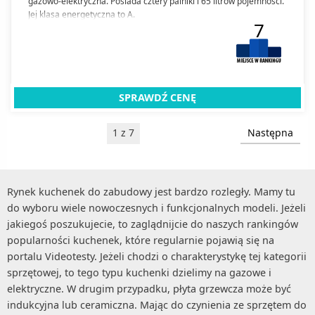
gazowo-elektryczna. Posiada cztery palniki i 65 litrów pojemności.
Jej klasa energetyczna to A.
7
SPRAWDŹ CENĘ
1 z 7
Następna
Rynek kuchenek do zabudowy jest bardzo rozległy. Mamy tu
do wyboru wiele nowoczesnych i funkcjonalnych modeli. Jeżeli
jakiegoś poszukujecie, to zaglądnijcie do naszych rankingów
popularności kuchenek, które regularnie pojawią się na
portalu Videotesty. Jeżeli chodzi o charakterystykę tej kategorii
sprzętowej, to tego typu kuchenki dzielimy na gazowe i
elektryczne. W drugim przypadku, płyta grzewcza może być
indukcyjna lub ceramiczna. Mając do czynienia ze sprzętem do