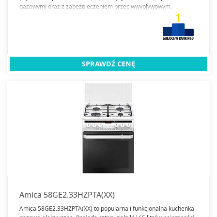
gazowymi oraz z zabezpieczeniem przeciwwypływowym.
1
SPRAWDŹ CENĘ
Amica 58GE2.33HZPTA(XX)
Amica 58GE2.33HZPTA(XX) to popularna i funkcjonalna kuchenka