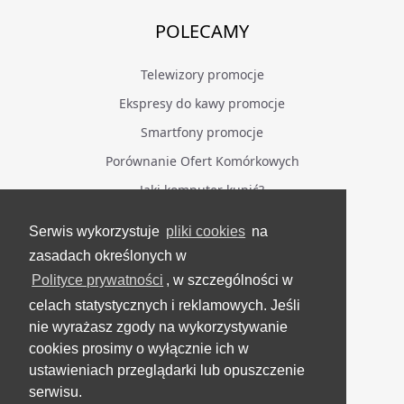
POLECAMY
Telewizory promocje
Ekspresy do kawy promocje
Smartfony promocje
Porównanie Ofert Komórkowych
Jaki komputer kupić?
Serwis wykorzystuje
pliki cookies
na
BĄDŹ NA BIEŻĄCO
zasadach określonych w
Polityce prywatności
, w szczególności w
Facebook
celach statystycznych i reklamowych. Jeśli
Grupa Testerzy Videotestów
nie wyrażasz zgody na wykorzystywanie
YouTube
cookies prosimy o wyłącznie ich w
ustawieniach przeglądarki lub opuszczenie
Twitter
serwisu.