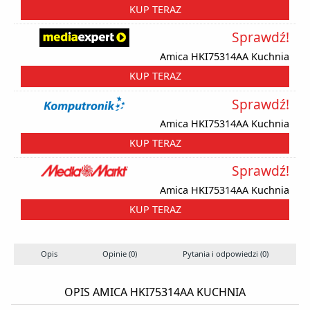
KUP TERAZ
Sprawdź!
Amica HKI75314AA Kuchnia
KUP TERAZ
Sprawdź!
Amica HKI75314AA Kuchnia
KUP TERAZ
Sprawdź!
Amica HKI75314AA Kuchnia
KUP TERAZ
Opis
Opinie (0)
Pytania i odpowiedzi (0)
S
OPIS AMICA HKI75314AA KUCHNIA