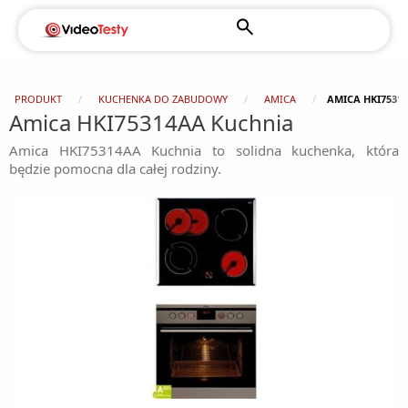
PRODUKT
KUCHENKA DO ZABUDOWY
AMICA
AMICA HKI7531
Amica HKI75314AA Kuchnia
Amica HKI75314AA Kuchnia to solidna kuchenka, która
będzie pomocna dla całej rodziny.