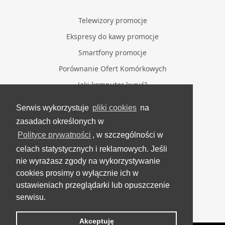
Telewizory promocje
Ekspresy do kawy promocje
Smartfony promocje
Porównanie Ofert Komórkowych
Jaki komputer kupić?
Serwis wykorzystuje
pliki cookies
na
BĄDŹ NA BIEŻĄCO
zasadach określonych w
Polityce prywatności
, w szczególności w
Facebook
celach statystycznych i reklamowych. Jeśli
Grupa Testerzy Videotestów
nie wyrażasz zgody na wykorzystywanie
YouTube
cookies prosimy o wyłącznie ich w
ustawieniach przeglądarki lub opuszczenie
Twitter
serwisu.
Instagram
Akceptuję