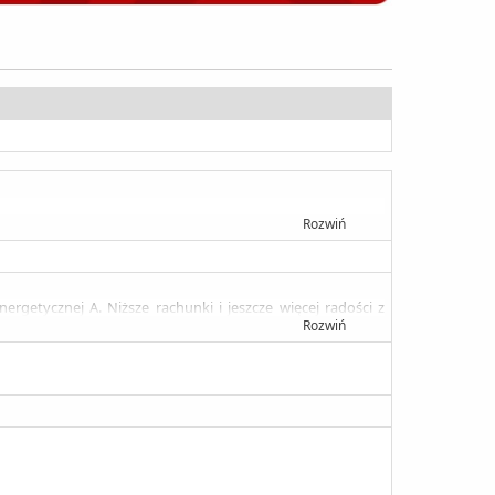
Rozwiń
getycznej A. Niższe rachunki i jeszcze więcej radości z
Rozwiń
nia piekarnika.
iwne gwarantują wygodę i bezpieczeństwo użytkowania.
 piekarnika.