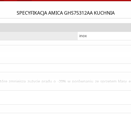
SPECYFIKACJA AMICA GHS75312AA KUCHNIA
inox
tóre zmniejsza zużycie prądu o -20% w porównaniu ze sprzętem klasy ener
trzymując tłuszcz i brud. Możliwość ich wymiany zapewnia komfort użytkowa
abilne, a jednocześnie bardzo łatwe do utrzymania w czystości. Ruszty żel
nika tłuszcz nie przywiera do jego ścianek. Znacząco ułatwia to czyszczenie