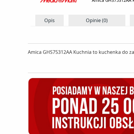
Amica GHS75312AA 
Opis
Opinie (0)
Amica GHS75312AA Kuchnia to kuchenka do zab