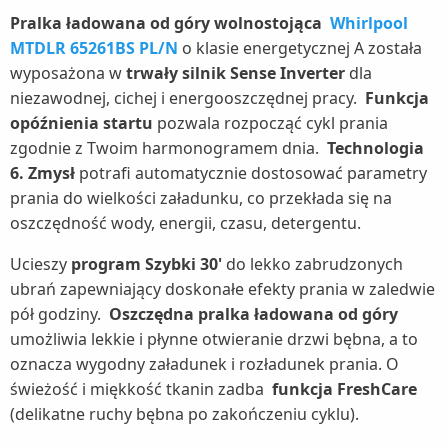
Pralka ładowana od góry wolnostojąca
Whirlpool
MTDLR 65261BS PL/N
o klasie energetycznej A została
wyposażona w
trwały silnik Sense Inverter
dla
niezawodnej, cichej i energooszczędnej pracy.
Funkcja
opóźnienia startu
pozwala rozpocząć cykl prania
zgodnie z Twoim harmonogramem dnia.
Technologia
6. Zmysł
potrafi automatycznie dostosować parametry
prania do wielkości załadunku, co przekłada się na
oszczędność wody, energii, czasu, detergentu.
Ucieszy
program Szybki 30'
do lekko zabrudzonych
ubrań zapewniający doskonałe efekty prania w zaledwie
pół godziny.
Oszczędna pralka ładowana od góry
umożliwia lekkie i płynne otwieranie drzwi bębna, a to
oznacza wygodny załadunek i rozładunek prania. O
świeżość i miękkość tkanin zadba
funkcja FreshCare
(delikatne ruchy bębna po zakończeniu cyklu).