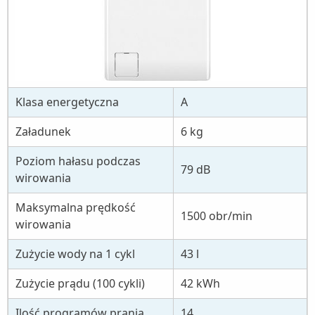
Klasa energetyczna
A
Załadunek
6 kg
Poziom hałasu podczas
79 dB
wirowania
Maksymalna prędkość
1500 obr/min
wirowania
Zużycie wody na 1 cykl
43 l
Zużycie prądu (100 cykli)
42 kWh
Ilość programów prania
14