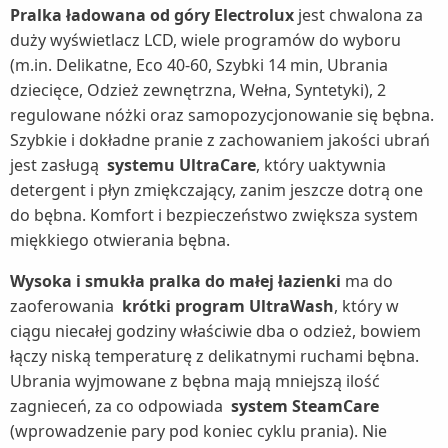
Pralka ładowana od góry Electrolux
jest chwalona za
duży wyświetlacz LCD, wiele programów do wyboru
(m.in. Delikatne, Eco 40-60, Szybki 14 min, Ubrania
dziecięce, Odzież zewnętrzna, Wełna, Syntetyki), 2
regulowane nóżki oraz samopozycjonowanie się bębna.
Szybkie i dokładne pranie z zachowaniem jakości ubrań
jest zasługą
systemu UltraCare
, który uaktywnia
detergent i płyn zmiękczający, zanim jeszcze dotrą one
do bębna. Komfort i bezpieczeństwo zwiększa system
miękkiego otwierania bębna.
Wysoka i smukła pralka do małej łazienki
ma do
zaoferowania
krótki program UltraWash
, który w
ciągu niecałej godziny właściwie dba o odzież, bowiem
łączy niską temperaturę z delikatnymi ruchami bębna.
Ubrania wyjmowane z bębna mają mniejszą ilość
zagnieceń, za co odpowiada
system SteamCare
(wprowadzenie pary pod koniec cyklu prania). Nie