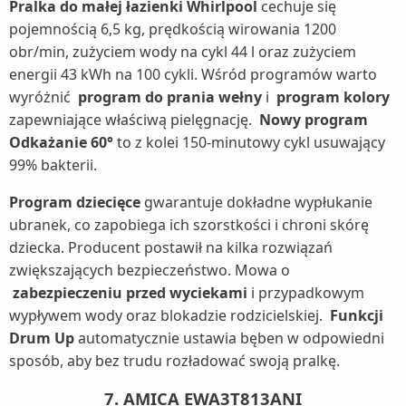
Pralka do małej łazienki Whirlpool
cechuje się
pojemnością 6,5 kg, prędkością wirowania 1200
obr/min, zużyciem wody na cykl 44 l oraz zużyciem
energii 43 kWh na 100 cykli. Wśród programów warto
wyróżnić
program do prania wełny
i
program kolory
zapewniające właściwą pielęgnację.
Nowy program
Odkażanie 60°
to z kolei 150-minutowy cykl usuwający
99% bakterii.
Program dziecięce
gwarantuje dokładne wypłukanie
ubranek, co zapobiega ich szorstkości i chroni skórę
dziecka. Producent postawił na kilka rozwiązań
zwiększających bezpieczeństwo. Mowa o
zabezpieczeniu przed wyciekami
i przypadkowym
wypływem wody oraz blokadzie rodzicielskiej.
Funkcji
Drum Up
automatycznie ustawia bęben w odpowiedni
sposób, aby bez trudu rozładować swoją pralkę.
7. AMICA EWA3T813ANI