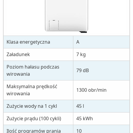
Klasa energetyczna
A
Załadunek
7 kg
Poziom hałasu podczas
79 dB
wirowania
Maksymalna prędkość
1300 obr/min
wirowania
Zużycie wody na 1 cykl
45 l
Zużycie prądu (100 cykli)
45 kWh
Ilość programów prania
10