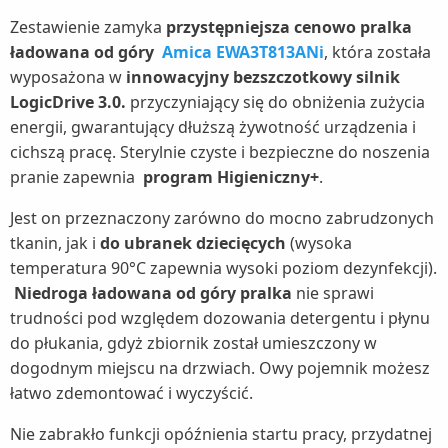
Zestawienie zamyka
przystępniejsza cenowo pralka
ładowana od góry
Amica EWA3T813ANi
, która została
wyposażona w
innowacyjny bezszczotkowy silnik
LogicDrive 3.0.
przyczyniający się do obniżenia zużycia
energii, gwarantujący dłuższą żywotność urządzenia i
cichszą pracę. Sterylnie czyste i bezpieczne do noszenia
pranie zapewnia
program Higieniczny+
.
Jest on przeznaczony zarówno do mocno zabrudzonych
tkanin, jak i
do ubranek dziecięcych
(wysoka
temperatura 90°C zapewnia wysoki poziom dezynfekcji).
Niedroga ładowana od góry pralka
nie sprawi
trudności pod względem dozowania detergentu i płynu
do płukania, gdyż zbiornik został umieszczony w
dogodnym miejscu na drzwiach. Owy pojemnik możesz
łatwo zdemontować i wyczyścić.
Nie zabrakło funkcji opóźnienia startu pracy, przydatnej