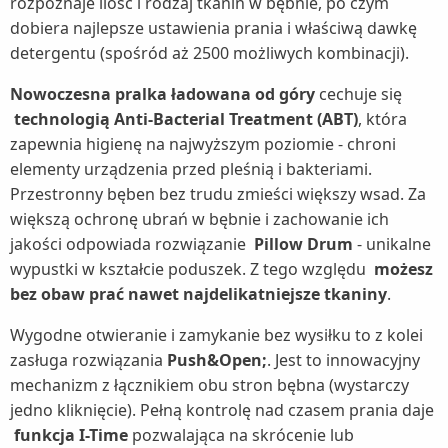
rozpoznaje ilość i rodzaj tkanin w bębnie, po czym
dobiera najlepsze ustawienia prania i właściwą dawkę
detergentu (spośród aż 2500 możliwych kombinacji).
Nowoczesna pralka ładowana od góry
cechuje się
technologią Anti-Bacterial Treatment (ABT)
, która
zapewnia higienę na najwyższym poziomie - chroni
elementy urządzenia przed pleśnią i bakteriami.
Przestronny bęben bez trudu zmieści większy wsad. Za
większą ochronę ubrań w bębnie i zachowanie ich
jakości odpowiada rozwiązanie
Pillow Drum
- unikalne
wypustki w kształcie poduszek. Z tego względu
możesz
bez obaw prać nawet najdelikatniejsze tkaniny
.
Wygodne otwieranie i zamykanie bez wysiłku to z kolei
zasługa rozwiązania
Push&Open;
. Jest to innowacyjny
mechanizm z łącznikiem obu stron bębna (wystarczy
jedno kliknięcie). Pełną kontrolę nad czasem prania daje
funkcja I-Time
pozwalająca na skrócenie lub