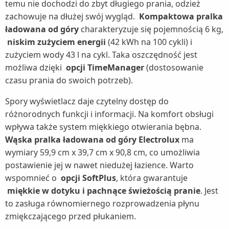
temu nie dochodzi do zbyt długiego prania, odzież
zachowuje na dłużej swój wygląd.
Kompaktowa pralka
ładowana od góry
charakteryzuje się pojemnością 6 kg,
niskim zużyciem energii
(42 kWh na 100 cykli) i
zużyciem wody 43 l na cykl. Taka oszczędność jest
możliwa dzięki
opcji TimeManager
(dostosowanie
czasu prania do swoich potrzeb).
Spory wyświetlacz daje czytelny dostęp do
różnorodnych funkcji i informacji. Na komfort obsługi
wpływa także system miękkiego otwierania bębna.
Wąska pralka ładowana od góry Electrolux
ma
wymiary 59,9 cm x 39,7 cm x 90,8 cm, co umożliwia
postawienie jej w nawet niedużej łazience. Warto
wspomnieć o
opcji SoftPlus
, która gwarantuje
miękkie w dotyku i pachnące świeżością pranie
. Jest
to zasługa równomiernego rozprowadzenia płynu
zmiękczającego przed płukaniem.