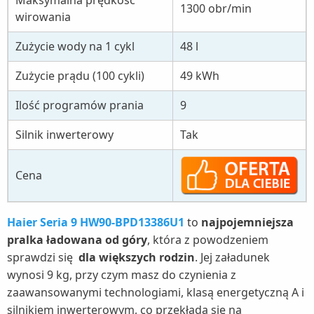
Maksymalna prędkość
1300 obr/min
wirowania
Zużycie wody na 1 cykl
48 l
Zużycie prądu (100 cykli)
49 kWh
Ilość programów prania
9
Silnik inwerterowy
Tak
Cena
Haier Seria 9 HW90-BPD13386U1
to
najpojemniejsza
pralka ładowana od góry
, która z powodzeniem
sprawdzi się
dla większych rodzin
. Jej załadunek
wynosi 9 kg, przy czym masz do czynienia z
zaawansowanymi technologiami, klasą energetyczną A i
silnikiem inwerterowym, co przekłada się na