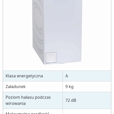
Klasa energetyczna
A
Załadunek
9 kg
Poziom hałasu podczas
72 dB
wirowania