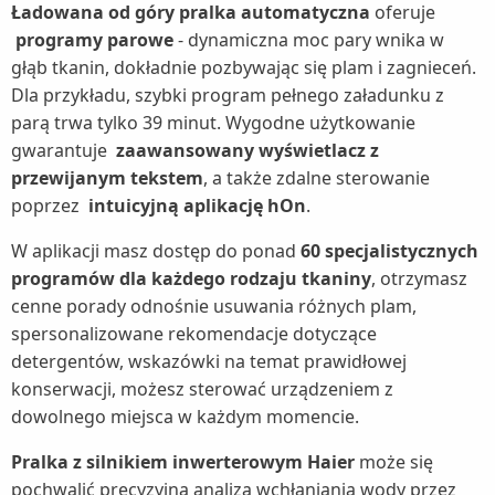
Ładowana od góry pralka automatyczna
oferuje
programy parowe
- dynamiczna moc pary wnika w
głąb tkanin, dokładnie pozbywając się plam i zagnieceń.
Dla przykładu, szybki program pełnego załadunku z
parą trwa tylko 39 minut. Wygodne użytkowanie
gwarantuje
zaawansowany wyświetlacz z
przewijanym tekstem
, a także zdalne sterowanie
poprzez
intuicyjną aplikację hOn
.
W aplikacji masz dostęp do ponad
60 specjalistycznych
programów dla każdego rodzaju tkaniny
, otrzymasz
cenne porady odnośnie usuwania różnych plam,
spersonalizowane rekomendacje dotyczące
detergentów, wskazówki na temat prawidłowej
konserwacji, możesz sterować urządzeniem z
dowolnego miejsca w każdym momencie.
Pralka z silnikiem inwerterowym Haier
może się
pochwalić precyzyjną analizą wchłaniania wody przez