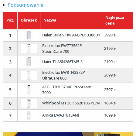
Podsumowanie
5. AEG LTR7E373AP ProSteam 7000
6. Whirlpool MTDLR 65261BS PL/N
Najlepsza
Poz.
Obrazek
Nazwa
cena
7. Amica EWA3T813ANi
1
Haier Seria 9 HW90-BPD13386U1
3998 zł
Electrolux EW7T3562P
2
2199 zł
SteamCare 700
3
Haier THASN286TM5-S
2199 zł
Electrolux EW8TN3372P
4
2699 zł
UltraCare 800
AEG LTR7E373AP ProSteam
5
2597 zł
7000
6
Whirlpool MTDLR 65261BS PL/N
1684 zł
7
Amica EWA3T813ANi
1699 zł