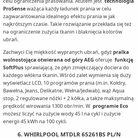
celu ograniczenia prasowania. Atutem jest
technologia
ProSense
ważąca każdy ładunek prania w celu
zagwarantowania idealnego efektu prania w jak
najkrótszym czasie. Takie rozwiązanie przekłada się też
na ograniczenie zużycia tkanin i blaknięcia kolorów
ubrań.
Zachwyci Cię miękkość wypranych ubrań, gdyż
pralka
wolnostojąca otwierana od góry AEG
oferuje
funkcję
SoftPlus
sprawiającą, że płyn zmiękczający dociera do
każdego włókna tkanin. Wśród zalet wymienia się duży
wyświetlacz LCD, 10 programów prania (m.in. Kołdry,
Bawełna, Jeans, Delikatne, Wełna/Jedwab), wąż Aqua
stop, 2 regulowane nóżki + 2 kółka, a także maksymalną
prędkość wirowania 1300 obr/min. W
programie Eco
możesz liczyć na zużycie wody 45 l na cykl i zużycie
energii 45 kWh na 100 cykli.
6. WHIRLPOOL MTDLR 65261BS PL/N