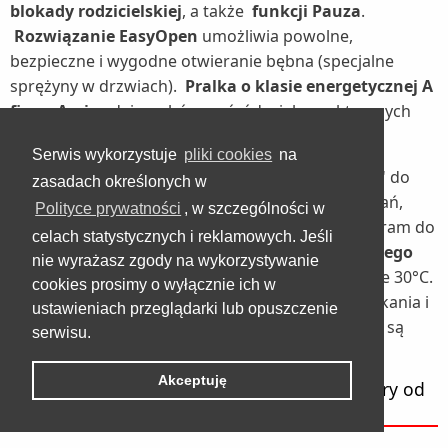
blokady rodzicielskiej
, a także
funkcji Pauza
.
Rozwiązanie EasyOpen
umożliwia powolne,
bezpieczne i wygodne otwieranie bębna (specjalne
sprężyny w drzwiach).
Pralka o klasie energetycznej A
firmy Amica
daje wybór spośród wielu praktycznych
programów prania.
Serwis wykorzystuje
pliki cookies
na
Wśród nich wymienia się np. program Express 15' do
zasadach określonych w
lekko zabrudzonych lub dłużej nienoszonych ubrań,
Polityce prywatności
, w szczególności w
program Szybki 45' do codziennego prania, program do
celach statystycznych i reklamowych. Jeśli
prania odzieży jeansowej,
program do bezpiecznego
nie wyrażasz zgody na wykorzystywanie
prania delikatnych tkanin
w stałej temperaturze 30°C.
cookies prosimy o wyłącznie ich w
Użytkownik może skorzystać z dodatkowego płukania i
ustawieniach przeglądarki lub opuszczenie
wirowania odzieży. Zarówno grzałka, jak i łożyska są
serwisu.
wymienne.
Akceptuję
Czym się różni droga pralka ładowana od góry od
taniej?