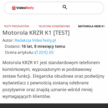
TESTY PRODUKTÓW
TELEFONY KOMÓRKOWE
MOTOROLA KRZR K1 [T
Motorola KRZR K1 [TEST]
Autor:
Redakcja VideoTesty.pl
Dodano:
16 lat, 8 miesięcy temu
Ocena artykułu:
(
0
)
(
0
)
Motorola KRZR K1 jest standardowym telefonem
komórkowym, wyposażonym w podstawowy
zestaw funkcji. Elegancka obudowa oraz podwójny
wyświetlacz z pewnością zostaną odebrane
pozytywnie oraz znajdą uznanie wśród mniej
wymagających klientów.