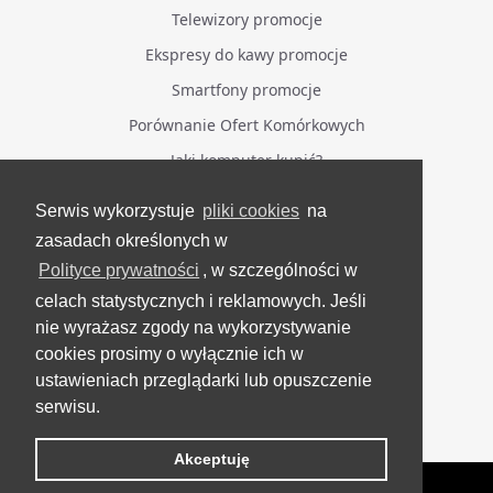
Telewizory promocje
Ekspresy do kawy promocje
Smartfony promocje
Porównanie Ofert Komórkowych
Jaki komputer kupić?
Serwis wykorzystuje
pliki cookies
na
BĄDŹ NA BIEŻĄCO
zasadach określonych w
Polityce prywatności
, w szczególności w
Facebook
celach statystycznych i reklamowych. Jeśli
Grupa Testerzy Videotestów
nie wyrażasz zgody na wykorzystywanie
YouTube
cookies prosimy o wyłącznie ich w
ustawieniach przeglądarki lub opuszczenie
Twitter
serwisu.
Instagram
Akceptuję
VideoTesty.pl Wszelkie prawa zastrzeżone