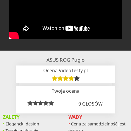
ASUS ROG Pugio
Ocena VideoTesty.pl
Twoja ocena
0
GŁOSÓW
ZALETY
WADY
Elegancki design
Cena za samodzielność jest
Trwałe materiały
wysoka