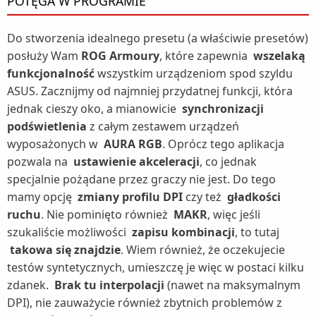
POTĘGA W PROGRAMIE
Do stworzenia idealnego presetu (a właściwie presetów)
posłuży Wam
ROG Armoury
, które zapewnia
wszelaką
funkcjonalność
wszystkim urządzeniom spod szyldu
ASUS. Zacznijmy od najmniej przydatnej funkcji, która
jednak cieszy oko, a mianowicie
synchronizacji
podświetlenia
z całym zestawem urządzeń
wyposażonych w
AURA RGB
. Oprócz tego aplikacja
pozwala na
ustawienie akceleracji
, co jednak
specjalnie pożądane przez graczy nie jest. Do tego
mamy opcję
zmiany profilu DPI
czy też
gładkości
ruchu
. Nie pominięto również
MAKR
, więc jeśli
szukaliście możliwości
zapisu kombinacji
, to tutaj
takowa się znajdzie
. Wiem również, że oczekujecie
testów syntetycznych, umieszczę je więc w postaci kilku
zdanek.
Brak tu interpolacji
(nawet na maksymalnym
DPI), nie zauważycie również zbytnich problemów z