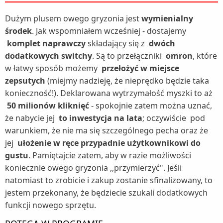
Dużym plusem owego gryzonia jest
wymienialny
środek
. Jak wspomniałem wcześniej - dostajemy
komplet naprawczy
składający się z
dwóch
dodatkowych switchy
. Są to przełączniki
omron
, które
w łatwy sposób możemy
przełożyć w miejsce
zepsutych
(miejmy nadzieję, że nieprędko będzie taka
konieczność!). Deklarowana wytrzymałość myszki to aż
50 milionów kliknięć
- spokojnie zatem można uznać,
że nabycie jej
to inwestycja na lata
; oczywiście
pod
warunkiem, że nie ma się szczególnego pecha oraz że
jej
ułożenie w ręce przypadnie użytkownikowi do
gustu
. Pamiętajcie zatem, aby w razie możliwości
koniecznie owego gryzonia ,,przymierzyć". Jeśli
natomiast to zrobicie i zakup zostanie sfinalizowany, to
jestem przekonany, że będziecie szukali dodatkowych
funkcji nowego sprzętu.