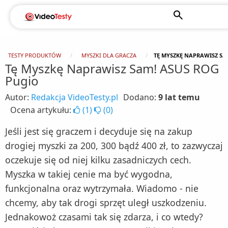
TESTY PRODUKTÓW
MYSZKI DLA GRACZA
TĘ MYSZKĘ NAPRAWISZ SA
Tę Myszkę Naprawisz Sam! ASUS ROG
Pugio
Autor:
Redakcja VideoTesty.pl
Dodano:
9 lat temu
Ocena artykułu:
(
1
)
(
0
)
Jeśli jest się graczem i decyduje się na zakup
drogiej myszki za 200, 300 bądź 400 zł, to zazwyczaj
oczekuje się od niej kilku zasadniczych cech.
Myszka w takiej cenie ma być wygodna,
funkcjonalna oraz wytrzymała. Wiadomo - nie
chcemy, aby tak drogi sprzęt uległ uszkodzeniu.
Jednakowoż czasami tak się zdarza, i co wtedy?