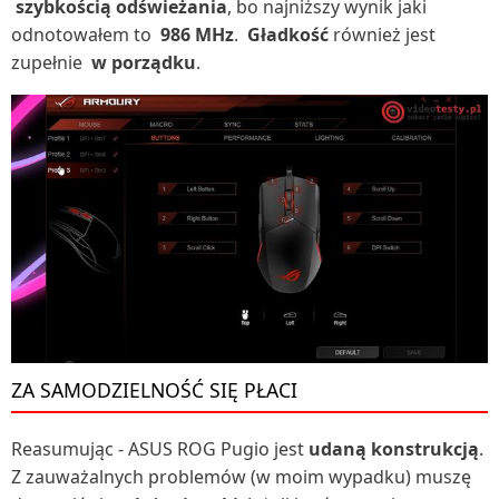
szybkością odświeżania
, bo najniższy wynik jaki
odnotowałem to
986 MHz
.
Gładkość
również jest
zupełnie
w porządku
.
ZA SAMODZIELNOŚĆ SIĘ PŁACI
Reasumując - ASUS ROG Pugio jest
udaną konstrukcją
.
Z zauważalnych problemów (w moim wypadku) muszę