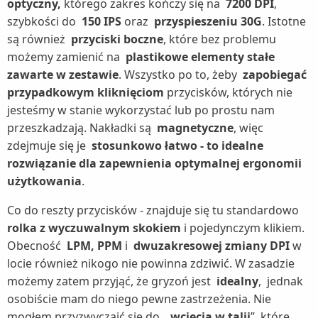
optyczny,
którego zakres kończy się na
7200 DPI
,
szybkości do
150 IPS
oraz
przyspieszeniu 30G
. Istotne
są również
przyciski boczne
, które bez problemu
możemy zamienić na
plastikowe elementy stałe
zawarte w zestawie
. Wszystko po to, żeby
zapobiegać
przypadkowym kliknięciom
przycisków, których nie
jesteśmy w stanie wykorzystać lub po prostu nam
przeszkadzają. Nakładki są
magnetyczne
, więc
zdejmuje się je
stosunkowo łatwo - to idealne
rozwiązanie dla zapewnienia optymalnej ergonomii
użytkowania
.
Co do reszty przycisków - znajduje się tu standardowo
rolka z wyczuwalnym skokiem
i pojedynczym klikiem.
Obecność
LPM, PPM
i
dwuzakresowej zmiany DPI
w
locie również nikogo nie powinna zdziwić. W zasadzie
możemy zatem przyjąć, że gryzoń jest
idealny
,
jednak
osobiście mam do niego pewne zastrzeżenia. Nie
mogłem przyzwyczaić się do „
wcięcia w talii
”, które