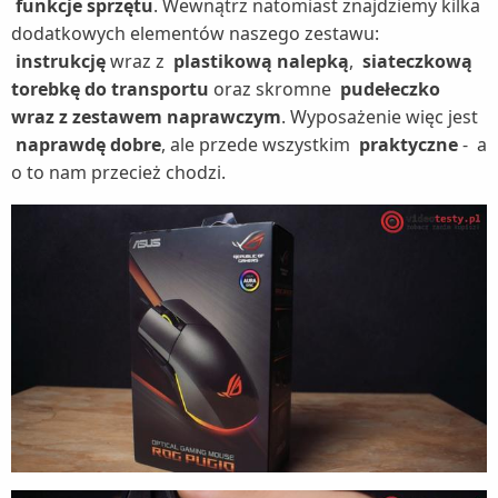
funkcje sprzętu
. Wewnątrz natomiast znajdziemy kilka
dodatkowych elementów naszego zestawu:
instrukcję
wraz z
plastikową nalepką
,
siateczkową
torebkę do transportu
oraz skromne
pudełeczko
wraz z zestawem naprawczym
. Wyposażenie więc jest
naprawdę dobre
, ale przede wszystkim
praktyczne
-
a
o to nam przecież chodzi.