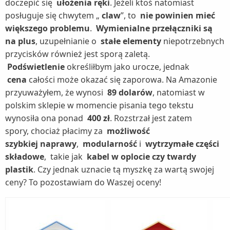
doczepić się
ułożenia ręki
. Jeżeli ktoś natomiast
posługuje się chwytem „
claw
”, to
nie powinien mieć
większego problemu
.
Wymienialne przełączniki są
na plus
, uzupełnianie o
stałe elementy
niepotrzebnych
przycisków również jest sporą zaletą.
Podświetlenie
określiłbym jako urocze, jednak
cena
całości może okazać się zaporowa. Na Amazonie
przyuważyłem, że wynosi
89 dolarów
, natomiast w
polskim sklepie w momencie pisania tego tekstu
wynosiła ona ponad
400 zł
. Rozstrzał jest zatem
spory, chociaż płacimy za
możliwość
szybkiej naprawy
,
modularność
i
wytrzymałe części
składowe
,
takie jak
kabel w oplocie czy twardy
plastik
. Czy jednak uznacie tą myszkę za wartą swojej
ceny? To pozostawiam do Waszej oceny!