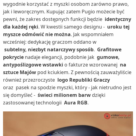
wygodnie korzystać z myszki osobom zarówno prawo,
jak i leworęcznym. Kupując zatem Pugio możecie być
pewni, że zakres dostępnych funkcji będzie
identyczny
dla każdej ręki
. W kwestii samego designu -
uroku tej
myszce odmówić nie można
. Jak wspomniałem
wcześniej: dedykację graczom oddano w
subtelny, niezbyt natarczywy sposób
.
Grafitowe
pokrycie
nadaje elegancji, podobnie jak
gumowe,
antypoślizgowe wstawki
o fakturze wzorowanej
na
sztuce Majów
pod kciukiem. Z pewnością zauważyliście
również przezroczyste
logo Republiki Graczy
oraz
pasek na spodzie myszki, który - jak nietrudno jest
się domyśleć -
świeci milionem barw
dzięki
zastosowanej technologii
Aura RGB
.