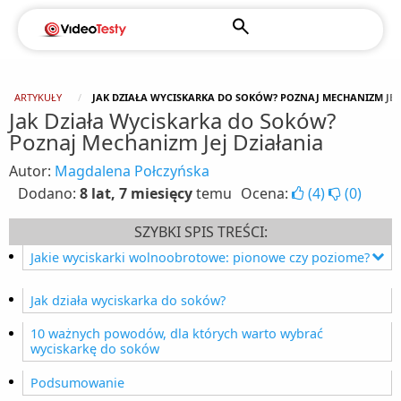
ARTYKUŁY
JAK DZIAŁA WYCISKARKA DO SOKÓW? POZNAJ MECHANIZM JEJ
Jak Działa Wyciskarka do Soków?
Poznaj Mechanizm Jej Działania
Autor:
Magdalena Połczyńska
Dodano:
8 lat, 7 miesięcy
temu
Ocena:
(
4
)
(
0
)
SZYBKI SPIS TREŚCI:
Jakie wyciskarki wolnoobrotowe: pionowe czy poziome?
Wyciskarki pionowe
Jak działa wyciskarka do soków?
Wyciskarki poziome
10 ważnych powodów, dla których warto wybrać
wyciskarkę do soków
Podsumowanie