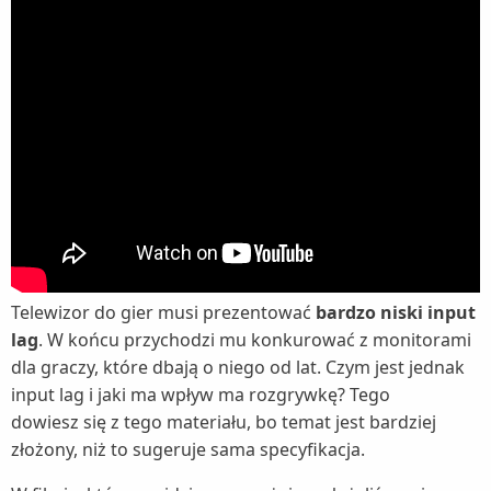
Telewizor do gier musi prezentować
bardzo niski input
lag
. W końcu przychodzi mu konkurować z monitorami
dla graczy, które dbają o niego od lat. Czym jest jednak
input lag i jaki ma wpływ ma rozgrywkę? Tego
dowiesz się z tego materiału, bo temat jest bardziej
złożony, niż to sugeruje sama specyfikacja.