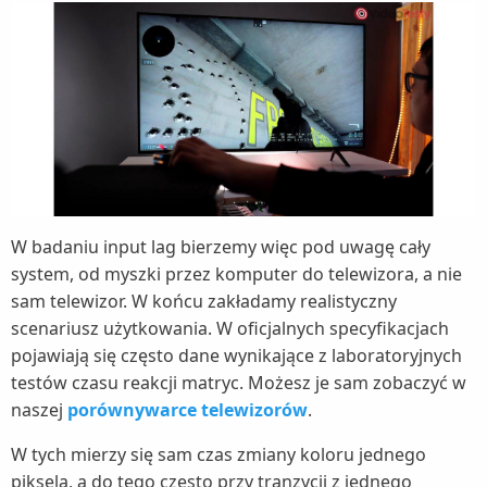
W badaniu input lag bierzemy więc pod uwagę cały
system, od myszki przez komputer do telewizora, a nie
sam telewizor. W końcu zakładamy realistyczny
scenariusz użytkowania. W oficjalnych specyfikacjach
pojawiają się często dane wynikające z laboratoryjnych
testów czasu reakcji matryc. Możesz je sam zobaczyć w
naszej
porównywarce telewizorów
.
W tych mierzy się sam czas zmiany koloru jednego
piksela, a do tego często przy tranzycji z jednego