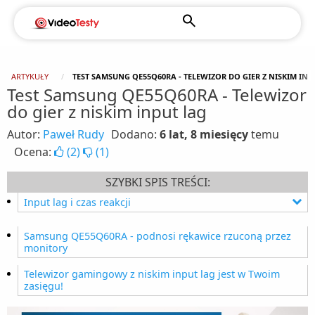
ARTYKUŁY
TEST SAMSUNG QE55Q60RA - TELEWIZOR DO GIER Z NISKIM INP
Test Samsung QE55Q60RA - Telewizor
do gier z niskim input lag
Autor:
Paweł Rudy
Dodano:
6 lat, 8 miesięcy
temu
Ocena:
(
2
)
(
1
)
SZYBKI SPIS TREŚCI:
Input lag i czas reakcji
Jak robimy test input lag w TV?
Samsung QE55Q60RA - podnosi rękawice rzuconą przez
monitory
Telewizor gamingowy z niskim input lag jest w Twoim
zasięgu!