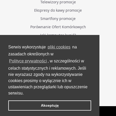
Telewizory promocje
Ekspresy do kawy promocje
Smartfony promocje
Porównanie Ofert Komórkowych
Jaki komputer kupić?
Serwis wykorzystuje
pliki cookies
na
BĄDŹ NA BIEŻĄCO
zasadach określonych w
Polityce prywatności
, w szczególności w
Facebook
celach statystycznych i reklamowych. Jeśli
Grupa Testerzy Videotestów
nie wyrażasz zgody na wykorzystywanie
YouTube
cookies prosimy o wyłącznie ich w
ustawieniach przeglądarki lub opuszczenie
Twitter
serwisu.
Instagram
Akceptuję
VideoTesty.pl Wszelkie prawa zastrzeżone