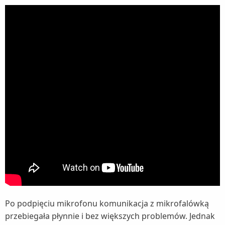
Po podpięciu mikrofonu komunikacja z mikrofalówką
przebiegała płynnie i bez większych problemów. Jednak