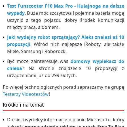
Test Funscooter F10 Max Pro - Hulajnoga na dalsze
wypady
. Duża moc szczytowa i pojemna bateria mogą
uczynić z tego pojazdu dobry środek komunikacji
między pracą, a domem.
Jaki wydajny robot sprzątający? Aleks znalazł aż 10
propozycji
. Wśród nich najlepsze iRoboty, ale także
Miele, Samsung i Roborock.
Być może zainteresuje was
domowy wypiekacz do
chleba
? Na stronie znajdzecie 10 propozycji z
urządzeniami już od 299 złotych.
Po więcej technologicznych porad zapraszamy na grupę
Testerzy Videotestów
!
Krótko i na temat
Do sieci wyciekły informacje o planie Microsoftu, który
zakłada
wprowadzenie reklam w grach Free-To-Play