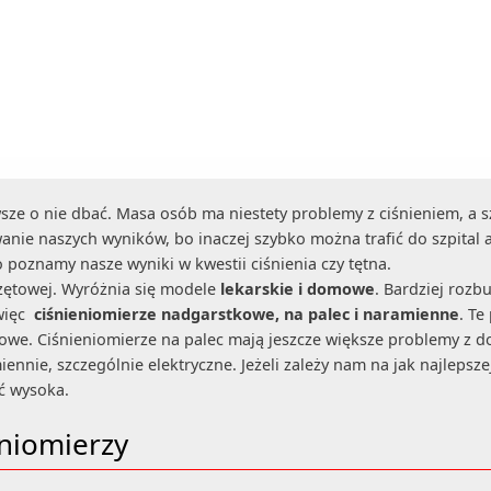
sze o nie dbać. Masa osób ma niestety problemy z ciśnieniem, a s
nie naszych wyników, bo inaczej szybko można trafić do szpital a
 poznamy nasze wyniki w kwestii ciśnienia czy tętna.
rzętowej. Wyróżnia się modele
lekarskie i domowe
. Bardziej rozb
więc
ciśnieniomierze nadgarstkowe, na palec i naramienne
. Te
owe. Ciśnieniomierze na palec mają jeszcze większe problemy z d
nnie, szczególnie elektryczne. Jeżeli zależy nam na jak najlepsz
ść wysoka.
niomierzy