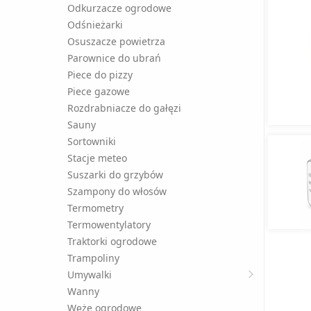
Odkurzacze ogrodowe
Odśnieżarki
Osuszacze powietrza
Parownice do ubrań
Piece do pizzy
Piece gazowe
Rozdrabniacze do gałęzi
Sauny
Sortowniki
Stacje meteo
Suszarki do grzybów
Szampony do włosów
Termometry
Termowentylatory
Traktorki ogrodowe
Trampoliny
Umywalki
Wanny
Węże ogrodowe