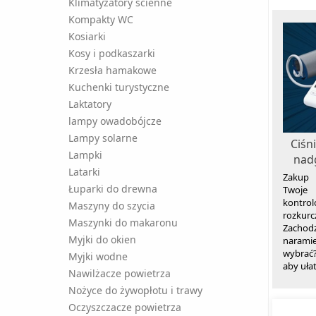
Klimatyzatory ścienne
Kompakty WC
Kosiarki
Kosy i podkaszarki
Krzesła hamakowe
Kuchenki turystyczne
Laktatory
lampy owadobójcze
Lampy solarne
Ciśn
Lampki
nad
Latarki
Zakup 
Łuparki do drewna
Twoje 
kontr
Maszyny do szycia
rozkurc
Maszynki do makaronu
Zachodz
Myjki do okien
narami
wybrać
Myjki wodne
aby ułat
Nawilżacze powietrza
Nożyce do żywopłotu i trawy
Oczyszczacze powietrza