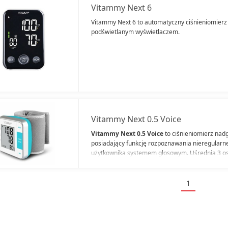
Vitammy Next 6
Vitammy Next 6 to automatyczny ciśnieniomier
podświetlanym wyświetlaczem.
Vitammy Next 0.5 Voice
Vitammy Next 0.5 Voice
to ciśnieniomierz na
posiadający funkcję rozpoznawania nieregularn
użytkownika systemem głosowym. Uśrednia 3 os
wytycznych WHO.
1
(current)