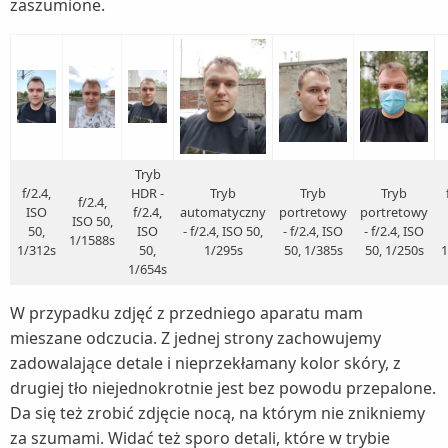
zaszumione.
Tryb
f/2.4,
HDR -
Tryb
Tryb
Tryb
f/2.4,
ISO
f/2.4,
automatyczny
portretowy
portretowy
ISO 50,
50,
ISO
- f/2.4, ISO 50,
- f/2.4, ISO
- f/2.4, ISO
1/1588s
1/312s
50,
1/295s
50, 1/385s
50, 1/250s
1
1/654s
W przypadku zdjęć z przedniego aparatu mam
mieszane odczucia. Z jednej strony zachowujemy
zadowalające detale i nieprzekłamany kolor skóry, z
drugiej tło niejednokrotnie jest bez powodu przepalone.
Da się też zrobić zdjęcie nocą, na którym nie znikniemy
za szumami. Widać też sporo detali, które w trybie