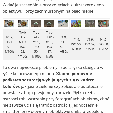
Widać je szczególnie przy zdjęciach z ultraszerokiego
obiektywu i przy zachmurzonym na biało niebie.
Tryb
Tryb
Tryb
f/1.9,
AI -
AI -
HDR -
f/1.9,
f/1.9,
f/1.9,
f/1.9,
ISO
f/1.9,
f/1.9,
f/1.9,
ISO
ISO 50,
ISO 59,
ISO 50,
91,
ISO
ISO
ISO
50,1
1/280s
1/50s
1/205s
1/100s
92,
50,
87,
1/632s
1/100s
1/109s
1/50s
To dwa największe problemy i spora łyżka dziegciu w
łyżce kolorowanego miodu.
Xiaomi ponownie
podkręca saturację wybijających się w kadrze
kolorów
, jak jasne zielenie czy żółcie, ale ostatecznie
powstaje z tego przyjemny obrazek. Płytka głębia
ostrości robi wrażenie przy fotografiach obiektów, choć
nie zawsze uda się trafić z ostrością. Jednocześnie
smartfon przy głównym obiektywie unika przepaleń.