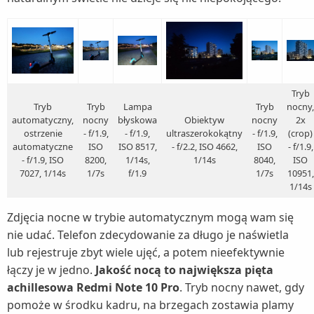
Tryb
Tryb
Tryb
Lampa
Tryb
nocny,
automatyczny,
nocny
błyskowa
Obiektyw
nocny
2x
ostrzenie
- f/1.9,
- f/1.9,
ultraszerokokątny
- f/1.9,
(crop)
automatyczne
ISO
ISO 8517,
- f/2.2, ISO 4662,
ISO
- f/1.9,
- f/1.9, ISO
8200,
1/14s,
1/14s
8040,
ISO
7027, 1/14s
1/7s
f/1.9
1/7s
10951,
1/14s
Zdjęcia nocne w trybie automatycznym mogą wam się
nie udać. Telefon zdecydowanie za długo je naświetla
lub rejestruje zbyt wiele ujęć, a potem nieefektywnie
łączy je w jedno.
Jakość nocą to największa pięta
achillesowa Redmi Note 10 Pro
. Tryb nocny nawet, gdy
pomoże w środku kadru, na brzegach zostawia plamy