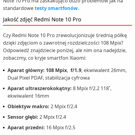
Note 10 Pro ma zaskakująco dużo problemów jak na
standardowe
testy smartfonów
.
Jakość zdjęć Redmi Note 10 Pro
Czy Redmi Note 10 Pro zrewolucjonizuje średnią półkę
dzięki zdjęciom o zawrotnej rozdzielczości 108 Mpix?
Odpowiedź znajdziecie poniżej, ale nim ona nadejdzie,
zobaczmy, co kryje smartfon Xiaomi:
Aparat główny: 108 Mpix
,
f/1.9
, ekwiwalent 26mm,
Dual Pixel PDAF, stabilizacja cyfrowa
Aparat ultraszerokokątny:
8 Mpix f/2.2 118˚,
ekwiwalent 16mm
Obiektyw makro:
2 Mpix f/2.4
Sensor głębi:
2 Mpix f/2.4
Aparat przedni:
16 Mpix f/2.5