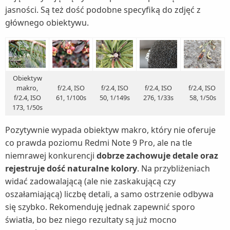
jasności. Są też dość podobne specyfiką do zdjęć z
głównego obiektywu.
Obiektyw
makro,
f/2.4, ISO
f/2.4, ISO
f/2.4, ISO
f/2.4, ISO
f/2.4, ISO
61, 1/100s
50, 1/149s
276, 1/33s
58, 1/50s
173, 1/50s
Pozytywnie wypada obiektyw makro, który nie oferuje
co prawda poziomu Redmi Note 9 Pro, ale na tle
niemrawej konkurencji
dobrze zachowuje detale oraz
rejestruje dość naturalne kolory
. Na przybliżeniach
widać zadowalającą (ale nie zaskakującą czy
oszałamiającą) liczbę detali, a samo ostrzenie odbywa
się szybko. Rekomenduję jednak zapewnić sporo
światła, bo bez niego rezultaty są już mocno