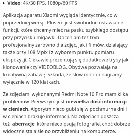
Video
: 4K/30 FPS, 1080p/60 FPS
Aplikacja aparatu Xiaomi wygląda identycznie, co w
poprzedniej wersji. Plusem jest swobodne ustawianie
funkcji, które chcemy mieć na pasku szybkiego dostępu
przy przycisku migawki. Doceniam też tryb
profesjonalny zarówno dla zdjęć, jak i filmów, działający
także przy 108 Mpix i z wyborem punktu pomiaru
ekspozycji. Ciekawie prezentują się dodatkowe tryby jak
klonowanie czy VIDEOBLOG. Obydwa pozwalają na
kreatywną zabawę. Szkoda, że slow motion nagramy
wyłącznie w 120 klatkach.
Ze zdjęciami wykonanymi Redmi Note 10 Pro mam kilka
problemów. Pierwszym jest
niewielka ilość informacji
w cieniach
. Algorytm nieco gubi się w pochmurne dni i
w cieniach brakuje informacji. Na zdjęciach goszczą
też
aberracje
, które nieco psują fotografie, choć dobrze
widoczne stają się po przybliżeniu na komputerze.