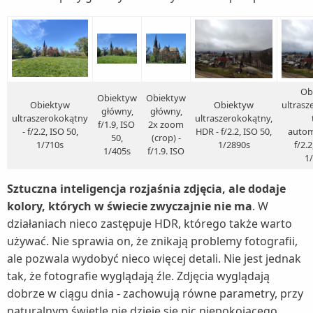
Ob
Obiektyw
Obiektyw
Obiektyw
Obiektyw
ultrasz
główny,
główny,
ultraszerokokątny
ultraszerokokątny,
f/1.9, ISO
2x zoom
- f/2.2, ISO 50,
HDR - f/2.2, ISO 50,
autom
50,
(crop) -
1/710s
1/2890s
f/2.2
1/405s
f/1.9. ISO
1
Sztuczna inteligencja rozjaśnia zdjęcia, ale dodaje
kolory, których w świecie zwyczajnie nie ma
. W
działaniach nieco zastępuje HDR, którego także warto
używać. Nie sprawia on, że znikają problemy fotografii,
ale pozwala wydobyć nieco więcej detali. Nie jest jednak
tak, że fotografie wyglądają źle. Zdjęcia wyglądają
dobrze w ciągu dnia - zachowują równe parametry, przy
naturalnym świetle nie dzieje się nic niepokojącego.