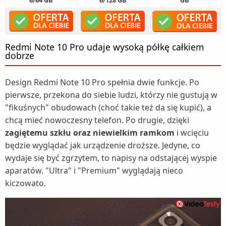
6/64 GB
6/128 GB
GB
Redmi Note 10 Pro udaje wysoką półkę całkiem
dobrze
Design Redmi Note 10 Pro spełnia dwie funkcje. Po
pierwsze, przekona do siebie ludzi, którzy nie gustują w
"fikuśnych" obudowach (choć takie też da się kupić), a
chcą mieć nowoczesny telefon. Po drugie, dzięki
zagiętemu szkłu oraz niewielkim ramkom
i wcięciu
będzie wyglądać jak urządzenie droższe. Jedyne, co
wydaje się być zgrzytem, to napisy na odstającej wyspie
aparatów. "Ultra" i "Premium" wyglądają nieco
kiczowato.