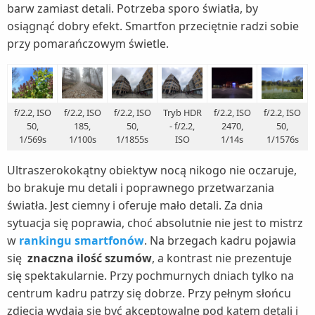
barw zamiast detali. Potrzeba sporo światła, by
osiągnąć dobry efekt. Smartfon przeciętnie radzi sobie
przy pomarańczowym świetle.
f/2.2, ISO
f/2.2, ISO
f/2.2, ISO
Tryb HDR
f/2.2, ISO
f/2.2, ISO
50,
185,
50,
- f/2.2,
2470,
50,
1/569s
1/100s
1/1855s
ISO
1/14s
1/1576s
Ultraszerokokątny obiektyw nocą nikogo nie oczaruje,
bo brakuje mu detali i poprawnego przetwarzania
światła. Jest ciemny i oferuje mało detali. Za dnia
sytuacja się poprawia, choć absolutnie nie jest to mistrz
w
rankingu smartfonów
. Na brzegach kadru pojawia
się
znaczna ilość szumów
, a kontrast nie prezentuje
się spektakularnie. Przy pochmurnych dniach tylko na
centrum kadru patrzy się dobrze. Przy pełnym słońcu
zdjęcia wydają się być akceptowalne pod kątem detali i