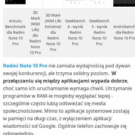
3D
3D Mark
Mark
Antutu
(Wild Life
Geekbench
Geekbench
(Wild
Benchmark
Extreme)
4 - wynik
5 - wynik
Androbenc
Life)
dla Redmi
dla
Redmi
Redmi
dla Redmi
dla
Note 10
Redmi
Note 10
Note 10
Note 10 Pr
Redmi
Pro
Note 10
Pro
Pro
Note
Pro
10 Pro
Redmi Note 10 Pro
nie zamiata wydajnością pod dywan
swojej konkurencji, ale trzyma solidny poziom.
W
przełączaniu się między aplikacjami wypada dobrze
,
choć samo ich uruchamianie wymaga chwili. Utrzymanie
programów w RAM-ie mogłoby wyglądać lepiej -
szczególnie często lubią odświeżać się media
społecznościowe. Mimo to aplikacje systemowe zostają
w pamięci na długi czas, z wyłączeniem aplikacji
wiadomości od Google. Ogólnie telefon zachowuje się
odpowiednio.