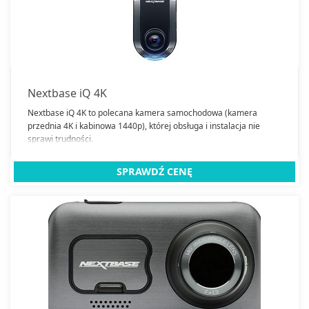
Kamery samochodowe
Kamery cofania
Ładowarki samochodowe
Nextbase iQ 4K
Nawigacje GPS
Nextbase iQ 4K to polecana kamera samochodowa (kamera
Nawigacje wodne
Oleje silnikowe
przednia 4K i kabinowa 1440p), której obsługa i instalacja nie
sprawi trudności.
Opony letnie
Opony wielosezonowe
SPRAWDŹ CENĘ
Opony zimowe
Radioodtwarzacze samochodowe
Samochody
Transmitery FM
Uchwyty samochodowe
Zestawy głośnomówiące