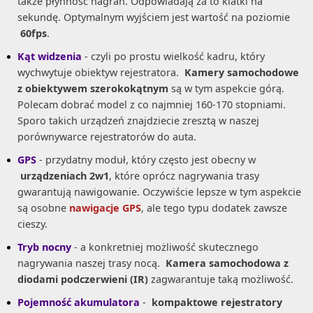
także płynność nagrań. Odpowiadają za to klatki na
sekundę. Optymalnym wyjściem jest wartość na poziomie
60fps
.
Kąt widzenia
- czyli po prostu wielkość kadru, który
wychwytuje obiektyw rejestratora.
Kamery samochodowe
z obiektywem szerokokątnym
są w tym aspekcie górą.
Polecam dobrać model z co najmniej 160-170 stopniami.
Sporo takich urządzeń znajdziecie zresztą w naszej
porównywarce rejestratorów do auta.
GPS
- przydatny moduł, który często jest obecny w
urządzeniach 2w1
, które oprócz nagrywania trasy
gwarantują nawigowanie. Oczywiście lepsze w tym aspekcie
są osobne
nawigacje GPS
, ale tego typu dodatek zawsze
cieszy.
Tryb nocny
- a konkretniej możliwość skutecznego
nagrywania naszej trasy nocą.
Kamera samochodowa z
diodami podczerwieni (IR)
zagwarantuje taką możliwość.
Pojemność akumulatora
-
kompaktowe rejestratory