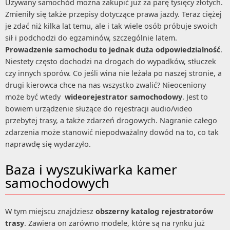
Używany samochód można zakupić już za parę tysięcy złotych.
Zmieniły się także przepisy dotyczące prawa jazdy. Teraz ciężej
je zdać niż kilka lat temu, ale i tak wiele osób próbuje swoich
sił i podchodzi do egzaminów, szczególnie latem.
Prowadzenie samochodu to jednak duża odpowiedzialność
.
Niestety często dochodzi na drogach do wypadków, stłuczek
czy innych sporów. Co jeśli wina nie leżała po naszej stronie, a
drugi kierowca chce na nas wszystko zwalić? Nieoceniony
może być wtedy
wideorejestrator samochodowy
. Jest to
bowiem urządzenie służące do rejestracji audio/video
przebytej trasy, a także zdarzeń drogowych. Nagranie całego
zdarzenia może stanowić niepodważalny dowód na to, co tak
naprawdę się wydarzyło.
Baza i wyszukiwarka kamer
samochodowych
W tym miejscu znajdziesz
obszerny katalog rejestratorów
trasy
. Zawiera on zarówno modele, które są na rynku już