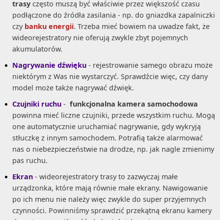
trasy
często muszą być właściwie przez większość czasu
podłączone do źródła zasilania - np. do gniazdka zapalniczki
czy
banku energii
. Trzeba mieć bowiem na uwadze fakt, że
wideorejestratory nie oferują zwykle zbyt pojemnych
akumulatorów.
Nagrywanie dźwięku
- rejestrowanie samego obrazu może
niektórym z Was nie wystarczyć. Sprawdźcie więc, czy dany
model może także nagrywać dźwięk.
Czujniki ruchu
-
funkcjonalna kamera samochodowa
powinna mieć liczne czujniki, przede wszystkim ruchu. Mogą
one automatycznie uruchamiać nagrywanie, gdy wykryją
stłuczkę z innym samochodem. Potrafią także alarmować
nas o niebezpieczeństwie na drodze, np. jak nagle zmienimy
pas ruchu.
Ekran
- wideorejestratory trasy to zazwyczaj małe
urządzonka, które mają równie małe ekrany. Nawigowanie
po ich menu nie należy więc zwykle do super przyjemnych
czynności. Powinniśmy sprawdzić przekątną ekranu kamery