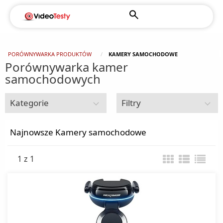
PORÓWNYWARKA PRODUKTÓW
KAMERY SAMOCHODOWE
Porównywarka kamer
samochodowych
Kategorie
Filtry
Motoryzacja
Najnowsze Kamery samochodowe
1 z 1
Akumulatory
Alkomaty
CB radia
Foteliki dla dzieci
Głośniki samochodowe