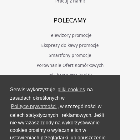
Pracuj z nami!
POLECAMY
Telewizory promocje
Ekspresy do kawy promocje
Smartfony promocje
Porównanie Ofert Komórkowych
Jaki komputer kupić?
Serwis wykorzystuje
pliki cookies
na
BĄDŹ NA BIEŻĄCO
zasadach określonych w
Polityce prywatności
, w szczególności w
Facebook
celach statystycznych i reklamowych. Jeśli
Grupa Testerzy Videotestów
nie wyrażasz zgody na wykorzystywanie
YouTube
cookies prosimy o wyłącznie ich w
ustawieniach przeglądarki lub opuszczenie
Twitter