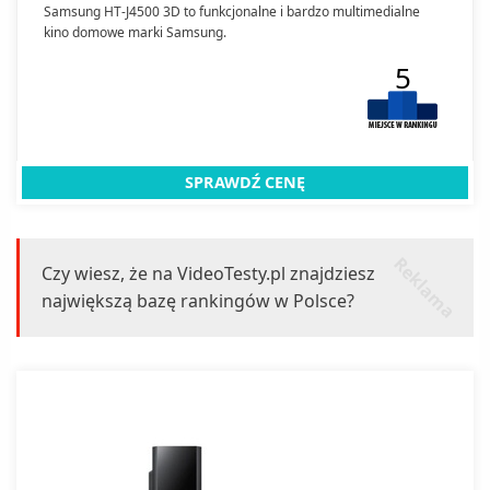
Samsung HT-J4500 3D to funkcjonalne i bardzo multimedialne
kino domowe marki Samsung.
5
SPRAWDŹ CENĘ
r
k
l
a
m
a
e
Czy wiesz, że na VideoTesty.pl znajdziesz
największą bazę rankingów w Polsce?