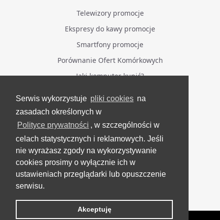
Telewizory promocje
Ekspresy do kawy promocje
Smartfony promocje
Porównanie Ofert Komórkowych
Jaki komputer kupić?
Serwis wykorzystuje
pliki cookies
na
BĄDŹ NA BIEŻĄCO
zasadach określonych w
Polityce prywatności
, w szczególności w
Facebook
celach statystycznych i reklamowych. Jeśli
Grupa Testerzy Videotestów
nie wyrażasz zgody na wykorzystywanie
YouTube
cookies prosimy o wyłącznie ich w
ustawieniach przeglądarki lub opuszczenie
Twitter
serwisu.
Instagram
Akceptuję