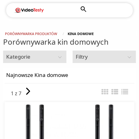
PORÓWNYWARKA PRODUKTÓW
KINA DOMOWE
Porównywarka kin domowych
Kategorie
Filtry
RTV
Najnowsze Kina domowe
Akcesoria do telewizorów
1 z 7
Anteny TV
Amplitunery
Przedwzmacniacze
Dekodery DVB-T
Kable HDMI
Tunery TV
Głośniki
Listwy zasilające
Głośniki przenośne
Gramofony
Okulary 3D