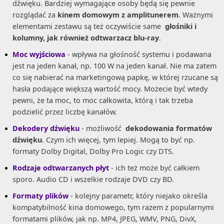
dźwięku. Bardziej wymagające osoby będą się pewnie
rozglądać za
kinem domowym z amplitunerem
. Ważnymi
elementami zestawu są też oczywiście same
głośniki i
kolumny, jak również odtwarzacz blu-ray
.
Moc wyjściowa
- wpływa na głośność systemu i podawana
jest na jeden kanał, np. 100 W na jeden kanał. Nie ma zatem
co się nabierać na marketingową papkę, w której rzucane są
hasła podające większą wartość mocy. Możecie być wtedy
pewni, że ta moc, to moc całkowita, którą i tak trzeba
podzielić przez liczbę kanałów.
Dekodery dźwięku
- możliwość
dekodowania formatów
dźwięku
. Czym ich więcej, tym lepiej. Mogą to być np.
formaty Dolby Digital, Dolby Pro Logic czy DTS.
Rodzaje odtwarzanych płyt
- ich też może być całkiem
sporo. Audio CD i wszelkie rodzaje DVD czy BD.
Formaty plików
- kolejny parametr, który niejako określa
kompatybilność kina domowego, tym razem z popularnymi
formatami plików, jak np. MP4, JPEG, WMV, PNG, DivX,