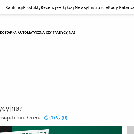
Rankingi
Produkty
Recenzje
Artykuły
Newsy
Instrukcje
Kody Rabat
KOSIARKA AUTOMATYCZNA CZY TRADYCYJNA?
ycyjna?
esiąc
temu
Ocena:
(
1
)
(
0
)