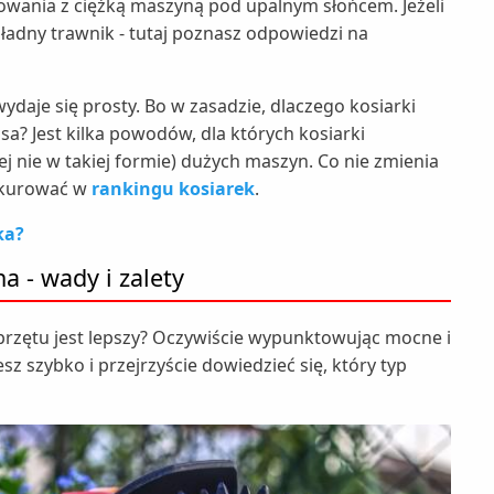
wania z ciężką maszyną pod upalnym słońcem. Jeżeli
ładny trawnik - tutaj poznasz odpowiedzi na
daje się prosty. Bo w zasadzie, dlaczego kosiarki
sa? Jest kilka powodów, dla których kosiarki
j nie w takiej formie) dużych maszyn. Co nie zmienia
onkurować w
rankingu kosiarek
.
ka?
a - wady i zalety
sprzętu jest lepszy? Oczywiście wypunktowując mocne i
sz szybko i przejrzyście dowiedzieć się, który typ