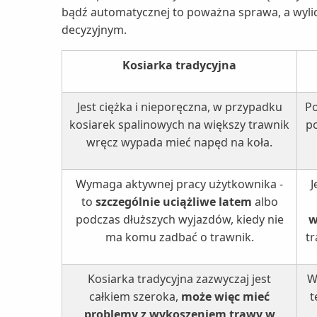
bądź automatycznej to poważna sprawa, a wylic
decyzyjnym.
Kosiarka tradycyjna
Jest ciężka i nieporęczna, w przypadku
Po
kosiarek spalinowych na większy trawnik
p
wręcz wypada mieć napęd na koła.
Wymaga aktywnej pracy użytkownika -
J
to
szczególnie uciążliwe latem
albo
podczas dłuższych wyjazdów, kiedy nie
w
ma komu zadbać o trawnik.
tr
Kosiarka tradycyjna zazwyczaj jest
W
całkiem szeroka,
może więc mieć
t
problemy z wykoszeniem trawy w