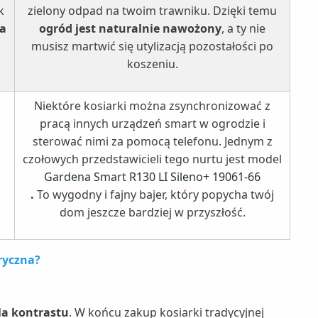
k
zielony odpad na twoim trawniku. Dzięki temu
a
ogród jest naturalnie nawożony
, a ty nie
musisz martwić się utylizacją pozostałości po
koszeniu.
Niektóre kosiarki można zsynchronizować z
pracą innych urządzeń smart w ogrodzie i
sterować nimi za pomocą telefonu. Jednym z
czołowych przedstawicieli tego nurtu jest model
Gardena Smart R130 LI Sileno+ 19061-66
.
To wygodny i fajny bajer, który popycha twój
dom jeszcze bardziej w przyszłość.
ryczna?
la kontrastu
. W końcu zakup kosiarki tradycyjnej