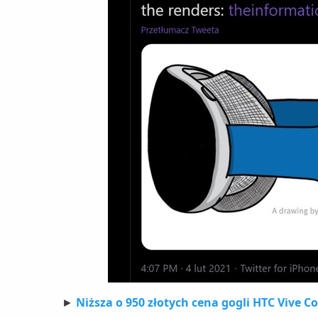
►
Niższa o 950 złotych cena gogli HTC Vive C