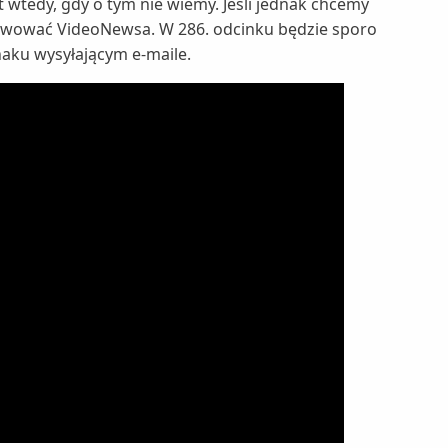
t wtedy, gdy o tym nie wiemy. Jeśli jednak chcemy
bserwować VideoNewsa. W 286. odcinku będzie sporo
naku wysyłającym e-maile.