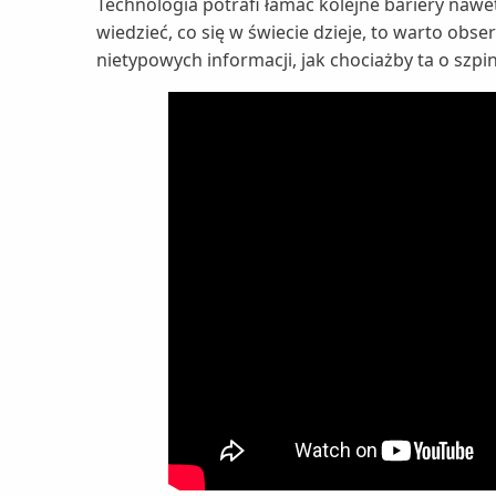
Technologia potrafi łamać kolejne bariery nawe
wiedzieć, co się w świecie dzieje, to warto o
nietypowych informacji, jak chociażby ta o szpi