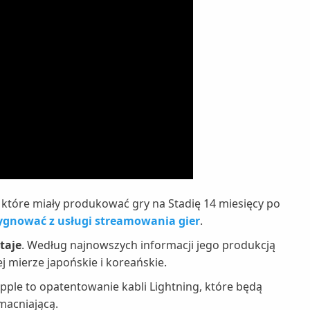
które miały produkować gry na Stadię 14 miesięcy po
zygnować z usługi streamowania gier
.
taje
. Według najnowszych informacji jego produkcją
j mierze japońskie i koreańskie.
pple to opatentowanie kabli Lightning, które będą
macniającą.