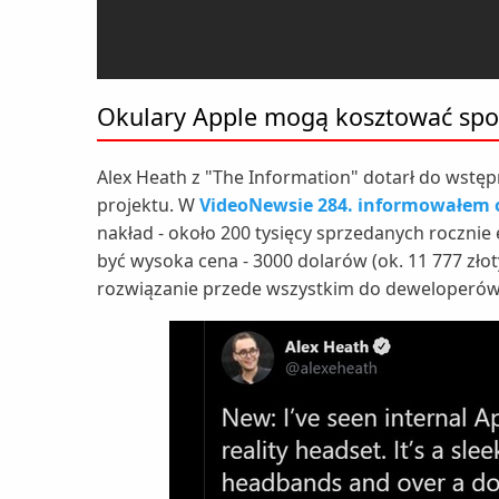
Okulary Apple mogą kosztować spo
Alex Heath z "The Information" dotarł do wstęp
projektu. W
VideoNewsie 284. informowałem o
nakład - około 200 tysięcy sprzedanych roczni
być wysoka cena - 3000 dolarów (ok. 11 777 złot
rozwiązanie przede wszystkim do deweloperó