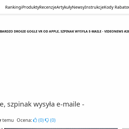
Rankingi
Produkty
Recenzje
Artykuły
Newsy
Instrukcje
Kody Rabat
BARDZO DROGIE GOGLE VR OD APPLE, SZPINAK WYSYŁA E-MAILE - VIDEONEWS #2
, szpinak wysyła e-maile -
y
temu
Ocena:
(
0
)
(
0
)