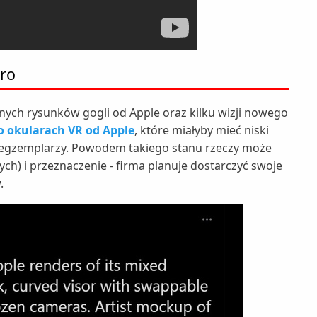
ro
nych rysunków gogli od Apple oraz kilku wizji nowego
 okularach VR od Apple
, które miałyby mieć niski
e egzemplarzy. Powodem takiego stanu rzeczy może
ych) i przeznaczenie - firma planuje dostarczyć swoje
w.