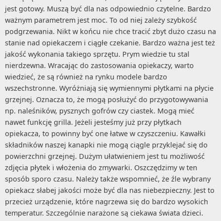
jest gotowy. Muszą być dla nas odpowiednio czytelne. Bardzo
ważnym parametrem jest moc. To od niej zależy szybkość
podgrzewania. Nikt w końcu nie chce tracić zbyt dużo czasu na
stanie nad opiekaczem i ciągłe czekanie. Bardzo ważna jest też
jakość wykonania takiego sprzętu. Prym wiedzie tu stal
nierdzewna. Wracając do zastosowania opiekaczy, warto
wiedzieć, że są również na rynku modele bardzo
wszechstronne. Wyróżniają się wymiennymi płytkami na płycie
grzejnej. Oznacza to, że mogą posłużyć do przygotowywania
np. naleśników, pysznych gofrów czy ciastek. Mogą mieć
nawet funkcję grilla. Jeżeli jesteśmy już przy płytkach
opiekacza, to powinny być one łatwe w czyszczeniu. Kawałki
składników naszej kanapki nie mogą ciągle przyklejać się do
powierzchni grzejnej. Dużym ułatwieniem jest tu możliwość
zdjęcia płytek i włożenia do zmywarki. Oszczędzimy w ten
sposób sporo czasu. Należy także wspomnieć, że źle wybrany
opiekacz słabej jakości może być dla nas niebezpieczny. Jest to
przecież urządzenie, które nagrzewa się do bardzo wysokich
temperatur. Szczególnie narażone są ciekawa świata dzieci.