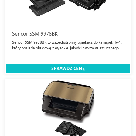
Deski do prasowania
Dzbanki filtrujące
Ekspresy do kawy
Frytkownice
Sencor SSM 9978BK
Garnki i Patelnie
Sencor SSM 9978BK to wszechstronny opiekacz do kanapek 4w1,
który posiada obudowę z wysokiej jakości tworzywa sztucznego.
Patelnie
Głowice termostatyczne
Gofrownice
SPRAWDŹ CENĘ
Golarki do odzieży
Jogurtownice
Kombiwary
Kostkarki do lodu
Krajalnice
Kubki
Termosy
Kuchenki mikrofalowe do zabudowy