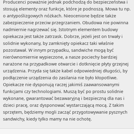
Producenci poważnie jednak podchodzą do bezpieczeństwa i
stosują elementy oraz funkcje, które je podnoszą. Mowa tu np.
o antypoślizgowych nóżkach. Nieocenione będzie także
zabezpieczenie przeciw przegrzaniem. Obudowa nie powinna
nadmiernie nagrzewać się. Istotnym elementem budowy
opiekacza jest także zatrzask. Dobrze, jeżeli jest on trwały i
solidnie wykonany, by zamknięty opiekacz taki właśnie
pozostawał. W innym przypadku, sandwiche mogą być
nierównomiernie wypieczone, a nasze pociechy bardziej
narażone na przypadkowe otwarcie i dotknięcie płyty grzejnej
urządzenia. Przyda się także kabel odpowiedniej długości, by
podłączenie urządzenia do zasilania nie było kłopotliwe.
Opiekacze nie dysponują raczej jakimiś zaawansowanymi
funkcjami czy technologiami. Muszą być po prostu solidnie
wykonane, gwarantować bezawaryjną i bezpieczną dla nas i
dzieci pracę, oraz dysponować wystarczającą mocą. Z takim
sprzętem, będziemy mogli zacząć przygotowywanie pysznych
sandwichy, kiedy tylko mamy na nie ochotę.