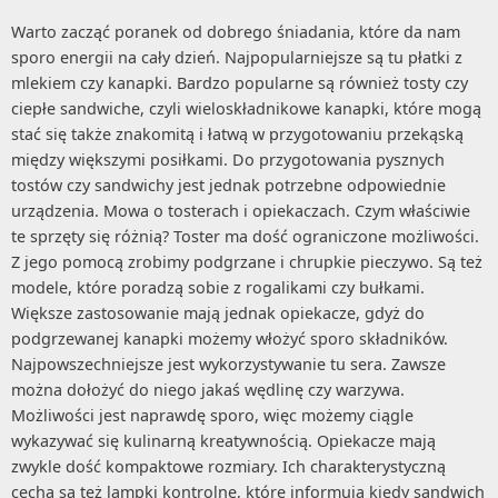
Warto zacząć poranek od dobrego śniadania, które da nam
sporo energii na cały dzień. Najpopularniejsze są tu płatki z
mlekiem czy kanapki. Bardzo popularne są również tosty czy
ciepłe sandwiche, czyli wieloskładnikowe kanapki, które mogą
stać się także znakomitą i łatwą w przygotowaniu przekąską
między większymi posiłkami. Do przygotowania pysznych
tostów czy sandwichy jest jednak potrzebne odpowiednie
urządzenia. Mowa o tosterach i opiekaczach. Czym właściwie
te sprzęty się różnią? Toster ma dość ograniczone możliwości.
Z jego pomocą zrobimy podgrzane i chrupkie pieczywo. Są też
modele, które poradzą sobie z rogalikami czy bułkami.
Większe zastosowanie mają jednak opiekacze, gdyż do
podgrzewanej kanapki możemy włożyć sporo składników.
Najpowszechniejsze jest wykorzystywanie tu sera. Zawsze
można dołożyć do niego jakaś wędlinę czy warzywa.
Możliwości jest naprawdę sporo, więc możemy ciągle
wykazywać się kulinarną kreatywnością. Opiekacze mają
zwykle dość kompaktowe rozmiary. Ich charakterystyczną
cechą są też lampki kontrolne, które informują kiedy sandwich