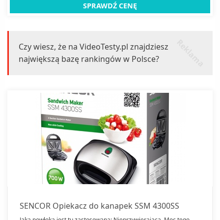
tego sprzętu wynosi dokładnie 1100.
SPRAWDŹ CENĘ
r
k
l
a
m
a
e
Czy wiesz, że na VideoTesty.pl znajdziesz
największą bazę rankingów w Polsce?
SENCOR Opiekacz do kanapek SSM 4300SS
Jaka powłoka jest tu zastosowana: Nieprzywierająca. Moc tego