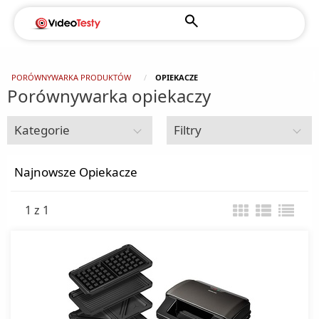
PORÓWNYWARKA PRODUKTÓW
OPIEKACZE
Porównywarka opiekaczy
Kategorie
Filtry
Drobne AGD do kuchni i domu
Najnowsze Opiekacze
1 z 1
Akcesoria kuchenne
Automaty do popcornu
Blendery
Czajniki elektryczne
Czajniki klasyczne