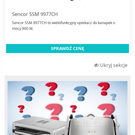
Kuchenki mikrofalowe wolnostojące
Maszynki do lodów
Sencor SSM 9977CH
Maszynki do mielenia mięsa
Sencor SSM 9977CH to wielofunkcyjny opiekacz do kanapek o
mocy 900 W.
Miksery
Młynki do kawy
SPRAWDŹ CENĘ
Odkurzacze
Odkurzacze automatyczne
Ukryj sekcje
Odkurzacze ręczne
Opiekacze
Parowary
Parownice do sprzątania
Roboty kuchenne
Ryżowary
Sokowirówki