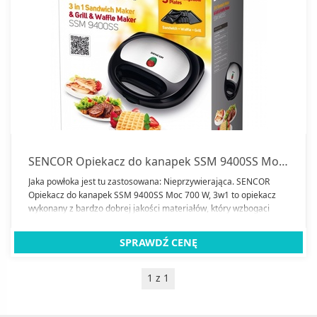
SENCOR Opiekacz do kanapek SSM 9400SS Moc 700 W, 3w1
Jaka powłoka jest tu zastosowana: Nieprzywierająca. SENCOR
Opiekacz do kanapek SSM 9400SS Moc 700 W, 3w1 to opiekacz
wykonany z bardzo dobrej jakości materiałów, który wzbogaci
naszą kuchnię. Moc tego sprzętu wynosi dokładnie 700. Wymiary
opiekacza: 225 x 224 x 86 mm.
SPRAWDŹ CENĘ
1 z 1