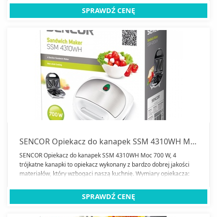
wynosi dokładnie 700.
SPRAWDŹ CENĘ
SENCOR Opiekacz do kanapek SSM 4310WH Moc 700 W, 4 trójkatne kanapki
SENCOR Opiekacz do kanapek SSM 4310WH Moc 700 W, 4
trójkatne kanapki to opiekacz wykonany z bardzo dobrej jakości
materiałów, który wzbogaci naszą kuchnię. Wymiary opiekacza:
238 x 234 x 105 mm. Moc tego sprzętu wynosi dokładnie 700. Jaka
powłoka jest tu zastosowana: Nieprzywierająca.
SPRAWDŹ CENĘ