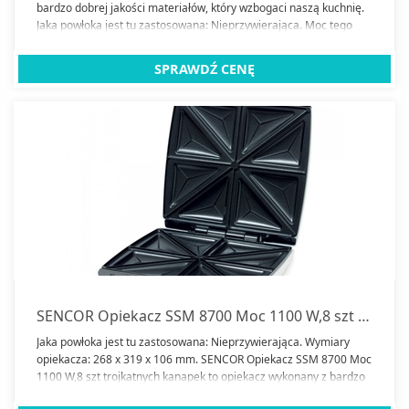
bardzo dobrej jakości materiałów, który wzbogaci naszą kuchnię.
Jaka powłoka jest tu zastosowana: Nieprzywierająca. Moc tego
sprzętu wynosi dokładnie 700.
SPRAWDŹ CENĘ
SENCOR Opiekacz SSM 8700 Moc 1100 W,8 szt trojkatnych kanapek
Jaka powłoka jest tu zastosowana: Nieprzywierająca. Wymiary
opiekacza: 268 x 319 x 106 mm. SENCOR Opiekacz SSM 8700 Moc
1100 W,8 szt trojkatnych kanapek to opiekacz wykonany z bardzo
dobrej jakości materiałów, który wzbogaci naszą kuchnię. Moc