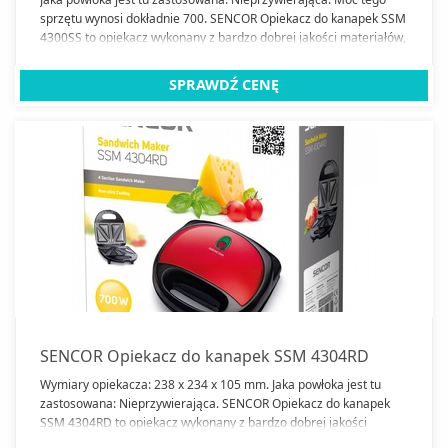
sprzętu wynosi dokładnie 700. SENCOR Opiekacz do kanapek SSM
4300SS to opiekacz wykonany z bardzo dobrej jakości materiałów,
który wzbogaci naszą kuchnię. Wymiary opiekacza: 238 x 234 x
105 mm.
SPRAWDŹ CENĘ
SENCOR Opiekacz do kanapek SSM 4304RD
Wymiary opiekacza: 238 x 234 x 105 mm. Jaka powłoka jest tu
zastosowana: Nieprzywierająca. SENCOR Opiekacz do kanapek
SSM 4304RD to opiekacz wykonany z bardzo dobrej jakości
materiałów, który wzbogaci naszą kuchnię. Moc tego sprzętu