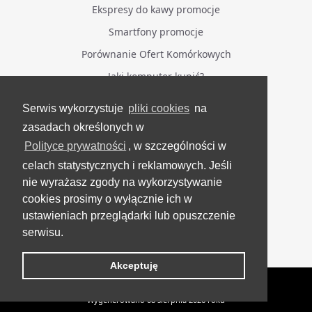
Ekspresy do kawy promocje
Smartfony promocje
Porównanie Ofert Komórkowych
Jaki komputer kupić?
Serwis wykorzystuje
pliki cookies
na
BĄDŹ NA BIEŻĄCO
zasadach określonych w
Polityce prywatności
, w szczególności w
Facebook
celach statystycznych i reklamowych. Jeśli
Grupa Testerzy Videotestów
nie wyrażasz zgody na wykorzystywanie
YouTube
cookies prosimy o wyłącznie ich w
ustawieniach przeglądarki lub opuszczenie
Twitter
serwisu.
Instagram
Akceptuję
VideoTesty.pl Wszelkie prawa zastrzeżone
Wygenerowano 08 sierpnia 2026 roku