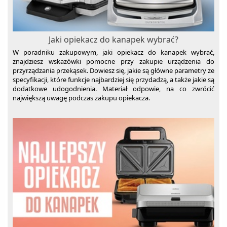
Spieniacze do mleka
Szuflady grzewcze
Szybkowary
Jaki opiekacz do kanapek wybrać?
Tostery
W poradniku zakupowym, jaki opiekacz do kanapek wybrać,
znajdziesz wskazówki pomocne przy zakupie urządzenia do
Wagi kuchenne
przyrządzania przekąsek. Dowiesz się, jakie są główne parametry ze
specyfikacji, które funkcje najbardziej się przydadzą, a także jakie są
Wagi łazienkowe
dodatkowe udogodnienia. Materiał odpowie, na co zwrócić
największą uwagę podczas zakupu opiekacza.
Wolnowary
Wyciskarki do cytrusów
Wyciskarki wolnoobrotowe
Wypiekacze do chleba
Żelazka
Zamknij