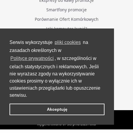
Ekspresy do kawy promocje
Smartfony promocje
Porównanie Ofert Komórkowych
Jaki komputer kupić?
Serwis wykorzystuje
pliki cookies
na
BĄDŹ NA BIEŻĄCO
zasadach określonych w
Polityce prywatności
, w szczególności w
Facebook
celach statystycznych i reklamowych. Jeśli
Grupa Testerzy Videotestów
nie wyrażasz zgody na wykorzystywanie
YouTube
cookies prosimy o wyłącznie ich w
ustawieniach przeglądarki lub opuszczenie
Twitter
serwisu.
Instagram
Akceptuję
VideoTesty.pl Wszelkie prawa zastrzeżone
Wygenerowano 07 sierpnia 2026 roku