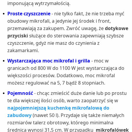
imponującą wytrzymałością.
Proste czyszczenie
- nie tylko fakt, że nie trzeba myć
obudowy mikrofali, a jedynie jej środek i front,
przemawiają za zakupem. Zwróć uwagę, że
dotykowe
przyciski
służące do sterowania zapewniają szybsze
czyszczenie, gdyż nie masz do czynienia z
zakamarkami.
Wystarczająca moc mikrofal i grilla
- moc w
granicach od 800 W do 1100 W jest wystarczająca do
większości procesów. Dodatkowo, moc mikrofal
możesz regulować na 5, 7 bądź 8 stopniach.
Pojemność
- chcąc zmieścić duże danie lub po prostu
te dla większej ilości osób, warto zaopatrzyć się w
najpojemniejszą kuchenkę mikrofalową do
zabudowy
(nawet 50 l). Przydaje się także niemałych
rozmiarów talerz obrotowy, którego minimalna
średnica wynosi 31,5 cm. W przypadku
mikrofalówek