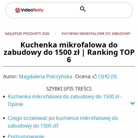
NAJLEPSZE PRODUKTY 2026
KUCHENKI MIKROFALOWE DO ZABUDOWY
Kuchenka mikrofalowa do
zabudowy do 1500 zł | Ranking TOP
6
Autor:
Magdalena Połczyńska
Ocena:
(
3
)
(
0
)
SZYBKI SPIS TREŚCI:
Kuchenka mikrofalowa do zabudowy do 1500 zł -
Opinie
1. Amica AMMB25E3SGVB X-TYPE
Czego oczekiwać po kuchence mikrofalowej do
zabudowy do 1500 zł?
2. Whirlpool AMW 730/NB
Podsumowanie
3. Samsung NQ50K3130BG