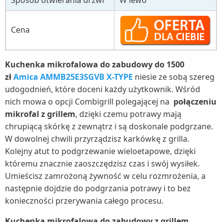
Sposób otwierania drzwi
W lewo
Cena
Kuchenka mikrofalowa do zabudowy do 1500
zł
Amica AMMB25E3SGVB X-TYPE
niesie ze sobą szereg
udogodnień, które doceni każdy użytkownik. Wśród
nich mowa o opcji Combigrill polegającej na
połączeniu
mikrofal z grillem
, dzięki czemu potrawy mają
chrupiącą skórkę z zewnątrz i są doskonale podgrzane.
W dowolnej chwili przyrządzisz karkówkę z grilla.
Kolejny atut to podgrzewanie wieloetapowe, dzięki
któremu znacznie zaoszczędzisz czas i swój wysiłek.
Umieścisz zamrożoną żywność w celu rozmrożenia, a
następnie dojdzie do podgrzania potrawy i to bez
konieczności przerywania całego procesu.
Kuchenka mikrofalowa do zabudowy z grillem