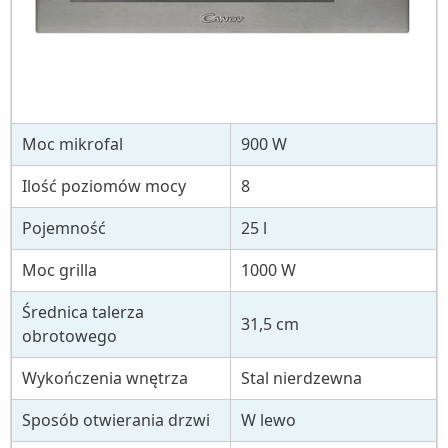
Moc mikrofal
900 W
Ilość poziomów mocy
8
Pojemność
25 l
Moc grilla
1000 W
Średnica talerza
31,5 cm
obrotowego
Wykończenia wnętrza
Stal nierdzewna
Sposób otwierania drzwi
W lewo