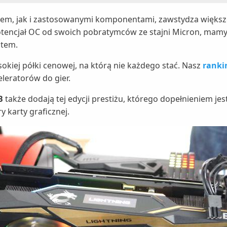
m, jak i zastosowanymi komponentami, zawstydza większo
tencjał OC od swoich pobratymców ze stajni Micron, mamy
otem.
ysokiej półki cenowej, na którą nie każdego stać. Nasz
ranki
leratorów do gier.
B
także dodają tej edycji prestiżu, którego dopełnieniem j
 karty graficznej.