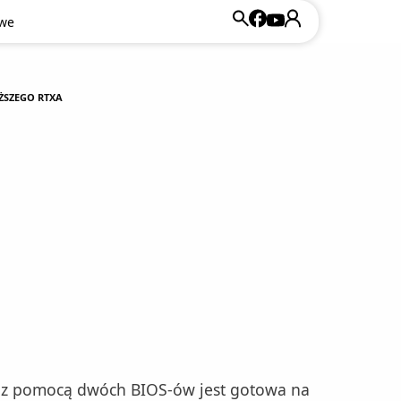
owe
OŻSZEGO RTXA
óra z pomocą dwóch BIOS-ów jest gotowa na