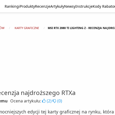
Rankingi
Produkty
Recenzje
Artykuły
Newsy
Instrukcje
Kody Rabat
TÓW
KARTY GRAFICZNE
MSI RTX 2080 TI LIGHTING Z - RECENZJA NAJDR
ecenzja najdroższego RTXa
temu
Ocena artykułu:
(
2
)
(
0
)
ocniejszych edycji tej karty graficznej na rynku, kt