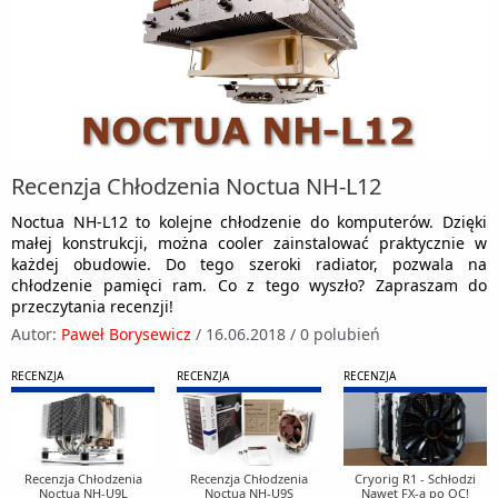
Recenzja Chłodzenia Noctua NH-L12
Noctua NH-L12 to kolejne chłodzenie do komputerów. Dzięki
małej konstrukcji, można cooler zainstalować praktycznie w
każdej obudowie. Do tego szeroki radiator, pozwala na
chłodzenie pamięci ram. Co z tego wyszło? Zapraszam do
przeczytania recenzji!
Autor:
Paweł Borysewicz
/
16.06.2018
/
0 polubień
RECENZJA
RECENZJA
RECENZJA
Recenzja Chłodzenia
Recenzja Chłodzenia
Cryorig R1 - Schłodzi
Noctua NH-U9L
Noctua NH-U9S
Nawet FX-a po OC!