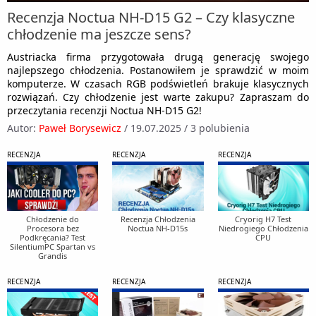
Recenzja Noctua NH-D15 G2 – Czy klasyczne
chłodzenie ma jeszcze sens?
Austriacka firma przygotowała drugą generację swojego
najlepszego chłodzenia. Postanowiłem je sprawdzić w moim
komputerze. W czasach RGB podświetleń brakuje klasycznych
rozwiązań. Czy chłodzenie jest warte zakupu? Zapraszam do
przeczytania recenzji Noctua NH-D15 G2!
Autor:
Paweł Borysewicz
/
19.07.2025
/
3 polubienia
RECENZJA
RECENZJA
RECENZJA
Chłodzenie do
Recenzja Chłodzenia
Cryorig H7 Test
Procesora bez
Noctua NH-D15s
Niedrogiego Chłodzenia
Podkręcania? Test
CPU
SilentiumPC Spartan vs
Grandis
RECENZJA
RECENZJA
RECENZJA