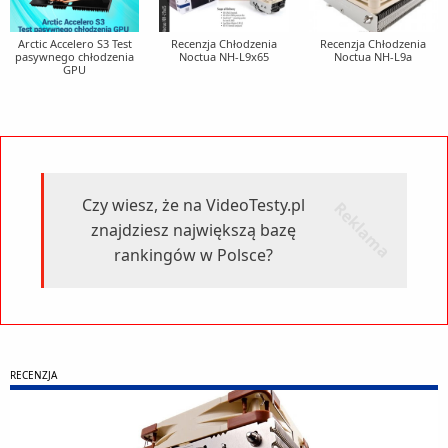
Arctic Accelero S3 Test
Recenzja Chłodzenia
Recenzja Chłodzenia
pasywnego chłodzenia
Noctua NH-L9x65
Noctua NH-L9a
GPU
Czy wiesz, że na VideoTesty.pl
r
k
l
a
m
a
e
znajdziesz największą bazę
rankingów w Polsce?
RECENZJA