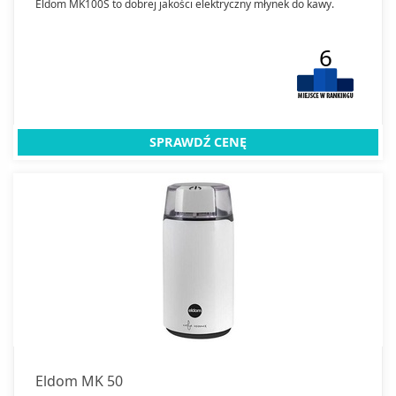
Eldom MK100S to dobrej jakości elektryczny młynek do kawy.
6
SPRAWDŹ CENĘ
Eldom MK 50