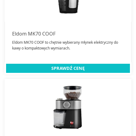
Deski do prasowania
Dzbanki filtrujące
Ekspresy do kawy
Frytkownice
Eldom MK70 COOF
Garnki i Patelnie
Eldom MK70 COOF to chętnie wybierany młynek elektryczny do
kawy o kompaktowych wymiarach.
Patelnie
Głowice termostatyczne
Gofrownice
SPRAWDŹ CENĘ
Golarki do odzieży
Jogurtownice
Kombiwary
Kostkarki do lodu
Krajalnice
Kubki
Termosy
Kuchenki mikrofalowe do zabudowy