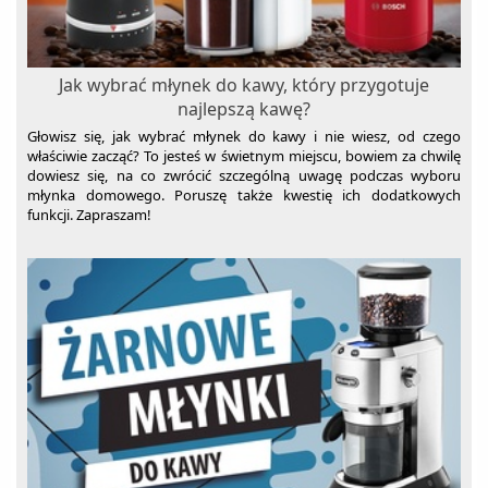
Spieniacze do mleka
Szuflady grzewcze
Szybkowary
Jak wybrać młynek do kawy, który przygotuje
najlepszą kawę?
Tostery
Głowisz się, jak wybrać młynek do kawy i nie wiesz, od czego
Wagi kuchenne
właściwie zacząć? To jesteś w świetnym miejscu, bowiem za chwilę
dowiesz się, na co zwrócić szczególną uwagę podczas wyboru
Wagi łazienkowe
młynka domowego. Poruszę także kwestię ich dodatkowych
funkcji. Zapraszam!
Wolnowary
Wyciskarki do cytrusów
Wyciskarki wolnoobrotowe
Wypiekacze do chleba
Żelazka
Zamknij