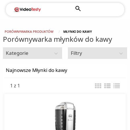
PORÓWNYWARKA PRODUKTÓW
MŁYNKI DO KAWY
Porównywarka młynków do kawy
Kategorie
Filtry
Drobne AGD do kuchni i domu
Najnowsze Młynki do kawy
1 z 1
Akcesoria kuchenne
Automaty do popcornu
Blendery
Czajniki elektryczne
Czajniki klasyczne