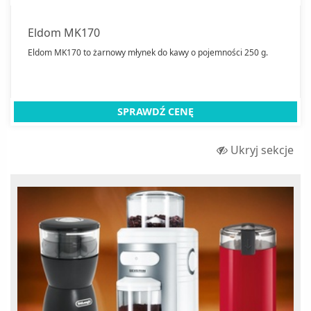
Kuchenki mikrofalowe wolnostojące
Maszynki do lodów
Eldom MK170
Maszynki do mielenia mięsa
Eldom MK170 to żarnowy młynek do kawy o pojemności 250 g.
Miksery
Młynki do kawy
SPRAWDŹ CENĘ
Odkurzacze
Odkurzacze automatyczne
Ukryj sekcje
Odkurzacze ręczne
Opiekacze
Parowary
Parownice do sprzątania
Roboty kuchenne
Ryżowary
Sokowirówki