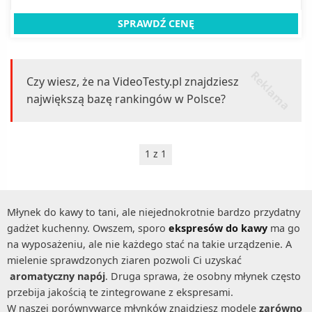
SPRAWDŹ CENĘ
r
k
l
a
m
a
e
Czy wiesz, że na VideoTesty.pl znajdziesz
największą bazę rankingów w Polsce?
1 z 1
Młynek do kawy to tani, ale niejednokrotnie bardzo przydatny
gadżet kuchenny. Owszem, sporo
ekspresów do kawy
ma go
na wyposażeniu, ale nie każdego stać na takie urządzenie. A
mielenie sprawdzonych ziaren pozwoli Ci uzyskać
aromatyczny napój
. Druga sprawa, że osobny młynek często
przebija jakością te zintegrowane z ekspresami.
W naszej porównywarce młynków znajdziesz modele
zarówno