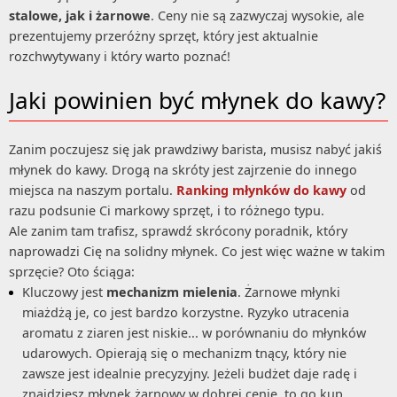
stalowe, jak i żarnowe
. Ceny nie są zazwyczaj wysokie, ale
prezentujemy przeróżny sprzęt, który jest aktualnie
rozchwytywany i który warto poznać!
Jaki powinien być młynek do kawy?
Zanim poczujesz się jak prawdziwy barista, musisz nabyć jakiś
młynek do kawy. Drogą na skróty jest zajrzenie do innego
miejsca na naszym portalu.
Ranking młynków do kawy
od
razu podsunie Ci markowy sprzęt, i to różnego typu.
Ale zanim tam trafisz, sprawdź skrócony poradnik, który
naprowadzi Cię na solidny młynek. Co jest więc ważne w takim
sprzęcie? Oto ściąga:
Kluczowy jest
mechanizm mielenia
. Żarnowe młynki
miażdżą je, co jest bardzo korzystne. Ryzyko utracenia
aromatu z ziaren jest niskie... w porównaniu do młynków
udarowych. Opierają się o mechanizm tnący, który nie
zawsze jest idealnie precyzyjny. Jeżeli budżet daje radę i
znajdziesz młynek żarnowy w dobrej cenie, to go kup.