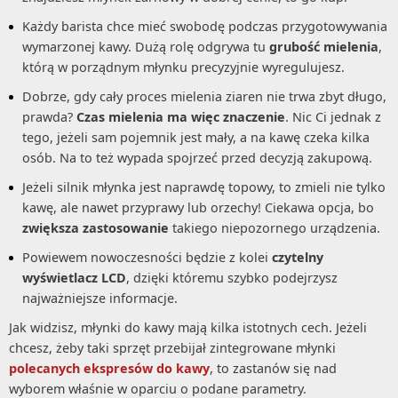
Każdy barista chce mieć swobodę podczas przygotowywania
wymarzonej kawy. Dużą rolę odgrywa tu
grubość mielenia
,
którą w porządnym młynku precyzyjnie wyregulujesz.
Dobrze, gdy cały proces mielenia ziaren nie trwa zbyt długo,
prawda?
Czas mielenia ma więc znaczenie
. Nic Ci jednak z
tego, jeżeli sam pojemnik jest mały, a na kawę czeka kilka
osób. Na to też wypada spojrzeć przed decyzją zakupową.
Jeżeli silnik młynka jest naprawdę topowy, to zmieli nie tylko
kawę, ale nawet przyprawy lub orzechy! Ciekawa opcja, bo
zwiększa zastosowanie
takiego niepozornego urządzenia.
Powiewem nowoczesności będzie z kolei
czytelny
wyświetlacz LCD
, dzięki któremu szybko podejrzysz
najważniejsze informacje.
Jak widzisz, młynki do kawy mają kilka istotnych cech. Jeżeli
chcesz, żeby taki sprzęt przebijał zintegrowane młynki
polecanych ekspresów do kawy
, to zastanów się nad
wyborem właśnie w oparciu o podane parametry.