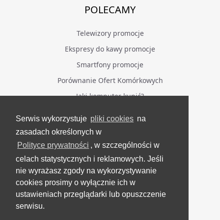
POLECAMY
Telewizory promocje
Ekspresy do kawy promocje
Smartfony promocje
Porównanie Ofert Komórkowych
Jaki komputer kupić?
Serwis wykorzystuje
pliki cookies
na
BĄDŹ NA BIEŻĄCO
zasadach określonych w
Polityce prywatności
, w szczególności w
Facebook
celach statystycznych i reklamowych. Jeśli
Grupa Testerzy Videotestów
nie wyrażasz zgody na wykorzystywanie
YouTube
cookies prosimy o wyłącznie ich w
ustawieniach przeglądarki lub opuszczenie
Twitter
serwisu.
Instagram