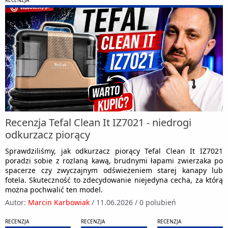
Recenzja Tefal Clean It IZ7021 - niedrogi
odkurzacz piorący
Sprawdziliśmy, jak odkurzacz piorący Tefal Clean It IZ7021
poradzi sobie z rozlaną kawą, brudnymi łapami zwierzaka po
spacerze czy zwyczajnym odświeżeniem starej kanapy lub
fotela. Skuteczność to zdecydowanie niejedyna cecha, za którą
można pochwalić ten model.
Autor:
Marcin Karbowiak
/
11.06.2026
/
0 polubień
RECENZJA
RECENZJA
RECENZJA