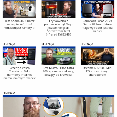
Test Anona 4K. Chcesz
Frytkownica z
Roborock Saros 20 vs.
zabezpieczyć dom?
podczerwienią? Tego
Saros 20 Sonic: który
Potrzebujesz kamery IP
jeszcze nie grali.
flagowy robot jest dla
Sprawdzam Tefal
ciebie?
Infrared EY832HE0
RECENZJA
RECENZJA
RECENZJA
Recenzja Vasco
Test MOVA LiDAX Ultra
Dreame 65S100 - Mini
Translator M4 -
800: sprawny, ciekawy,
LED z prestiżowym
darmowy internet
koszący do krawędzi
charakterem
niemal na całym świecie
RECENZJA