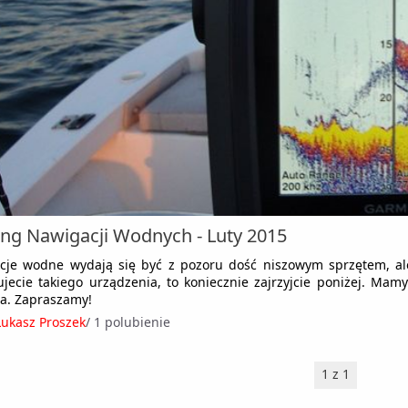
ng Nawigacji Wodnych - Luty 2015
cje wodne wydają się być z pozoru dość niszowym sprzętem, ale 
jecie takiego urządzenia, to koniecznie zajrzyjcie poniżej. M
a. Zapraszamy!
Łukasz Proszek
/
1 polubienie
1 z 1