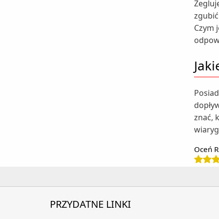
Żegluj
zgubić
Czym j
odpowi
Jak
Posiad
dopływ
znać, 
wiaryg
Oceń R
PRZYDATNE LINKI