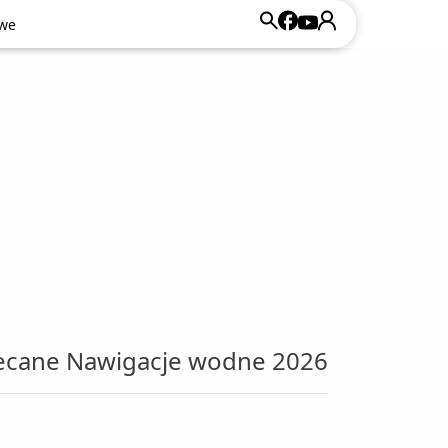
owe
owe
lecane Nawigacje wodne 2026