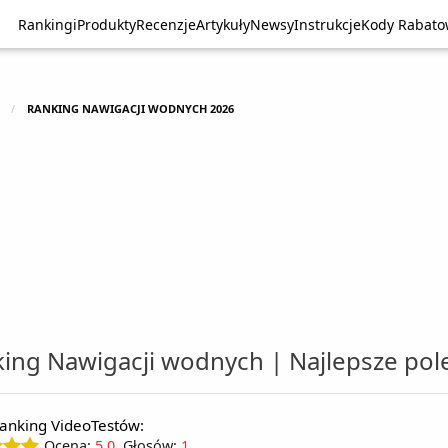
Rankingi
Rankingi
Produkty
Produkty
Recenzje
Recenzje
Artykuły
Artykuły
Newsy
Newsy
Instrukcje
Instrukcje
Kody Rabat
Kody Rabat
RANKING NAWIGACJI WODNYCH 2026
ing Nawigacji wodnych | Najlepsze po
anking VideoTestów:
Ocena:
5.0
, Głosów:
1