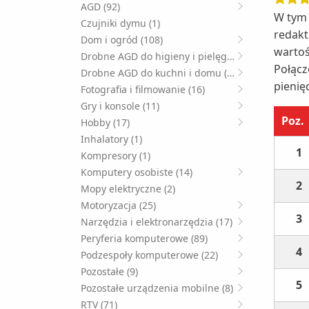
AGD (92)
W tym 
Czujniki dymu (1)
redakt
Dom i ogród (108)
wartoś
Drobne AGD do higieny i pielęgnacji (49)
Połącz
Drobne AGD do kuchni i domu (125)
pienię
Fotografia i filmowanie (16)
Gry i konsole (11)
Poz.
Hobby (17)
Inhalatory (1)
1
Kompresory (1)
Komputery osobiste (14)
2
Mopy elektryczne (2)
Motoryzacja (25)
3
Narzędzia i elektronarzędzia (17)
Peryferia komputerowe (89)
4
Podzespoły komputerowe (22)
Pozostałe (9)
5
Pozostałe urządzenia mobilne (8)
RTV (71)