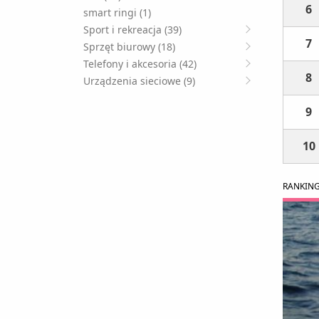
6
smart ringi (1)
Sport i rekreacja (39)
7
Sprzęt biurowy (18)
Telefony i akcesoria (42)
8
Urządzenia sieciowe (9)
9
10
RANKIN