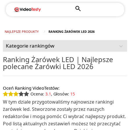
NAJLEPSZE PRODUKTY
RANKING ŻARÓWEK LED 2026
Kategorie rankingów
Ranking Żarówek LED | Najlepsze
polecane Żarówki LED 2026
AGD (92)
Chłodziarki turystyczne (2)
Czujniki dymu (1)
Oceń Ranking VideoTestów:
Dom i ogród (108)
Chłodziarko - zamrażarki wolnostojące (1)
Ocena:
3.1
, Głosów:
15
Agregaty prądotwórcze (1)
Drobne AGD do higieny i pielęgnacji (49)
Kuchenki do zabudowy (2)
W tym dziale przygotowaliśmy najnowsze rankingi
Depilatory (3)
Drobne AGD do kuchni i domu (125)
Alarmy (1)
Kuchnie wolnostojące (5)
żarówek led. Stworzone zostały przez naszych
redaktorów i mogą pomóc Ci wybrać najlepszy produkt.
Akcesoria kuchenne (1)
Fotografia i filmowanie (16)
Elektryczne pilniki do stóp (1)
Baseny ogrodowe (4)
Lodówki do zabudowy (5)
Pod listą aktualnych zestawień możesz też przeczytać
Aparaty fotograficzne (6)
Gry i konsole (11)
Automaty do popcornu (1)
Golarki (3)
Ciśnieniomierze (2)
Lodówki wolnostojące (16)