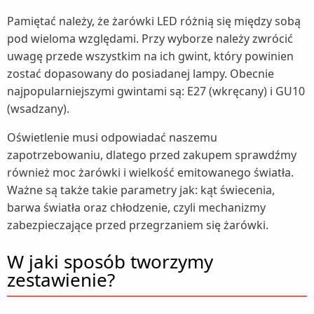
Pamiętać należy, że żarówki LED różnią się między sobą
Termometry (2)
pod wieloma względami. Przy wyborze należy zwrócić
Termowentylatory (1)
uwagę przede wszystkim na ich gwint, który powinien
Traktorki ogrodowe (2)
zostać dopasowany do posiadanej lampy. Obecnie
Trampoliny (2)
najpopularniejszymi gwintami są: E27 (wkręcany) i GU10
(wsadzany).
Umywalki (2)
Baterie umywalkowe (1)
Wanny (1)
Oświetlenie musi odpowiadać naszemu
zapotrzebowaniu, dlatego przed zakupem sprawdźmy
Wentylatory (4)
również moc żarówki i wielkość emitowanego światła.
Wentylatory kolumnowe (1)
Wózki dziecięce (1)
Ważne są także takie parametry jak: kąt świecenia,
Żarówki LED (1)
barwa światła oraz chłodzenie, czyli mechanizmy
zabezpieczające przed przegrzaniem się żarówki.
zgrzewarki próżniowe (1)
Zlewozmywaki (2)
W jaki sposób tworzymy
zestawienie?
Baterie kuchenne (1)