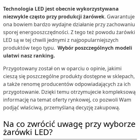
Zestawy słuchawkowe (1)
Roboty kuchenne (5)
Myjki wodne (6)
Technologia LED jest obecnie wykorzystywana
Skanery (1)
Rakiety tenisowe (1)
Sokowirówki (3)
Nawilżacze powietrza (5)
niezwykle często przy produkcji żarówek
. Gwarantuje
Tablice interaktywne (1)
Rowery (9)
ona bowiem bardzo wydajne działanie przy zachowaniu
Spieniacze do mleka (1)
Nożyce do żywopłotu i trawy (5)
Kaski rowerowe (1)
Rowerki biegowe (1)
sporej energooszczędności. Z tego też powodu żarówki
Szybkowary (2)
Oczyszczacze powietrza (5)
LED są w tej chwili jednymi z najpopularniejszych
Krzesełka rowerowe dla dzieci (1)
Rowery treningowe (1)
Tostery (4)
Odkurzacze ogrodowe (1)
produktów tego typu.
Wybór poszczególnych modeli
Liczniki rowerowe (1)
Sanki i ślizgacze (1)
ułatwi nasz ranking.
Wagi kuchenne (3)
Odśnieżarki (1)
Opony rowerowe (1)
Wędki (1)
Wagi łazienkowe (3)
Osuszacze powietrza (4)
Przygotowany został on w oparciu o opinie, jakimi
Siodełka rowerowe (1)
Wioślarze (1)
cieszą się poszczególne produkty dostępne w sklepach,
Wyciskarki do cytrusów (1)
Parownice do ubrań (1)
Torby i bagażniki rowerowe (1)
a także renomę producentów odpowiadających za ich
Wyciskarki wolnoobrotowe (6)
Piece do pizzy (1)
przygotowanie. Dzięki temu otrzymujecie kompleksową
Zabezpieczenia rowerowe (1)
Wypiekacze do chleba (1)
Rozdrabniacze do gałęzi (1)
informację na temat oferty rynkowej, co pozwoli Wam
podjąć właściwą, przemyślaną decyzję zakupową.
Żelazka (5)
Sauny (1)
Stacje meteo (1)
Na co zwrócić uwagę przy wyborze
Suszarki do grzybów (1)
żarówki LED?
Szampony do włosów (1)