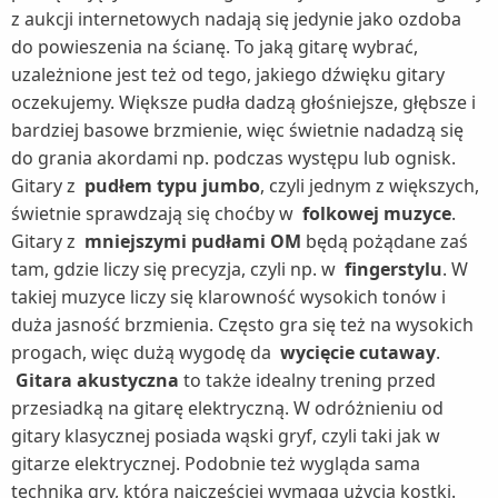
z aukcji internetowych nadają się jedynie jako ozdoba
do powieszenia na ścianę. To jaką gitarę wybrać,
uzależnione jest też od tego, jakiego dźwięku gitary
oczekujemy. Większe pudła dadzą głośniejsze, głębsze i
bardziej basowe brzmienie, więc świetnie nadadzą się
do grania akordami np. podczas występu lub ognisk.
Gitary z
pudłem typu jumbo
, czyli jednym z większych,
świetnie sprawdzają się choćby w
folkowej muzyce
.
Gitary z
mniejszymi pudłami OM
będą pożądane zaś
tam, gdzie liczy się precyzja, czyli np. w
fingerstylu
. W
takiej muzyce liczy się klarowność wysokich tonów i
duża jasność brzmienia. Często gra się też na wysokich
progach, więc dużą wygodę da
wycięcie cutaway
.
Gitara akustyczna
to także idealny trening przed
przesiadką na gitarę elektryczną. W odróżnieniu od
gitary klasycznej posiada wąski gryf, czyli taki jak w
gitarze elektrycznej. Podobnie też wygląda sama
technika gry, która najczęściej wymaga użycia kostki.