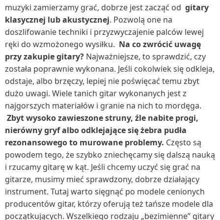
muzyki zamierzamy grać, dobrze jest zacząć od
gitary
Termometry (2)
klasycznej lub akustycznej
. Pozwolą one na
Termowentylatory (1)
doszlifowanie techniki i przyzwyczajenie palców lewej
ręki do wzmożonego wysiłku.
Na co zwrócić uwagę
Traktorki ogrodowe (2)
przy zakupie gitary?
Najważniejsze, to sprawdzić, czy
Trampoliny (2)
została poprawnie wykonana. Jeśli cokolwiek się odkleja,
Umywalki (2)
odstaje, albo brzęczy, lepiej nie poświęcać temu zbyt
dużo uwagi. Wiele tanich gitar wykonanych jest z
Baterie umywalkowe (1)
Wanny (1)
najgorszych materiałów i granie na nich to mordęga.
Wentylatory (4)
Zbyt wysoko zawieszone struny, źle nabite progi,
Wentylatory kolumnowe (1)
Wózki dziecięce (1)
nierówny gryf albo odklejające się żebra pudła
rezonansowego to murowane problemy.
Często są
Żarówki LED (1)
powodem tego, że szybko zniechęcamy się dalszą nauką
zgrzewarki próżniowe (1)
i rzucamy gitarę w kąt. Jeśli chcemy uczyć się grać na
Zlewozmywaki (2)
gitarze, musimy mieć sprawdzony, dobrze działający
instrument. Tutaj warto sięgnąć po modele cenionych
Baterie kuchenne (1)
producentów gitar, którzy oferują też tańsze modele dla
początkujących. Wszelkiego rodzaju „bezimienne” gitary