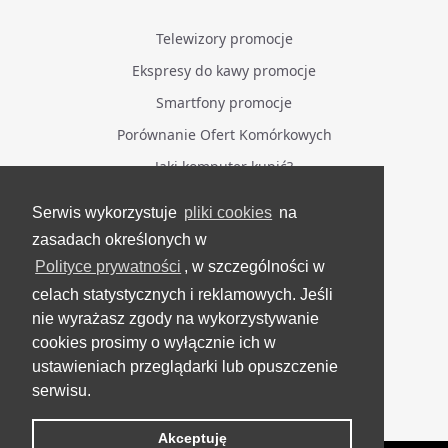
Telewizory promocje
Ekspresy do kawy promocje
Smartfony promocje
Porównanie Ofert Komórkowych
Jaki komputer kupić?
Serwis wykorzystuje
pliki cookies
na
BĄDŹ NA BIEŻĄCO
zasadach określonych w
Polityce prywatności
, w szczególności w
Facebook
celach statystycznych i reklamowych. Jeśli
Grupa Testerzy Videotestów
nie wyrażasz zgody na wykorzystywanie
YouTube
cookies prosimy o wyłącznie ich w
ustawieniach przeglądarki lub opuszczenie
Twitter
serwisu.
Instagram
Akceptuję