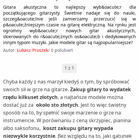
Zestawy słuchawkowe (1)
Roboty kuchenne (5)
Myjki wodne (6)
Gitara akustyczna to najlepszy wyb&oacute;r dla
Skanery (1)
Rakiety tenisowe (1)
początkującego gitarzysty. Świetnie nadaje się do nauki,
Sokowirówki (3)
Nawilżacze powietrza (5)
szczeg&oacute;lnie jeśli zamierzamy przerzucić się w
Tablice interaktywne (1)
Rowery (9)
Spieniacze do mleka (1)
p&oacute;źniejszym czasie na gitarę elektryczną. Na rynku jest
Nożyce do żywopłotu i trawy (5)
Kaski rowerowe (1)
Rowerki biegowe (1)
ogromny wyb&oacute;r nowych gitar akustycznych,
Szybkowary (2)
Oczyszczacze powietrza (5)
skierowanych do r&oacute;żnych os&oacute;b i dedykowanych
Krzesełka rowerowe dla dzieci (1)
Rowery treningowe (1)
innym typom muzyki. Jakie modele gitar są najpopularniejsze?
Tostery (4)
Odkurzacze ogrodowe (1)
Liczniki rowerowe (1)
Autor:
Łukasz Proszek
/
0 polubień
Sanki i ślizgacze (1)
Wagi kuchenne (3)
Odśnieżarki (1)
Opony rowerowe (1)
Wędki (1)
Wagi łazienkowe (3)
Osuszacze powietrza (4)
1 z 1
Siodełka rowerowe (1)
Wioślarze (1)
Wyciskarki do cytrusów (1)
Parownice do ubrań (1)
Torby i bagażniki rowerowe (1)
Chyba każdy z nas marzył kiedyś o tym, by spróbować
Wyciskarki wolnoobrotowe (6)
Piece do pizzy (1)
swoich sił w grze na gitarze.
Zakup gitary to wydatek
Zabezpieczenia rowerowe (1)
Wypiekacze do chleba (1)
rzędu kilkuset złotych
, a najtańsze modele można
Rozdrabniacze do gałęzi (1)
dostać już za
około sto złotych
. Jest to więc świetny
Żelazka (5)
Sauny (1)
sposób na to, by spełnić swoje marzenie o grze na
Stacje meteo (1)
instrumencie. W porównaniu z ceną skrzypiec, pianina
Suszarki do grzybów (1)
albo saksofonu,
koszt zakupu gitary wypada
niezwykle korzystnie
. Bez względu na to, jaki gatunek
Szampony do włosów (1)