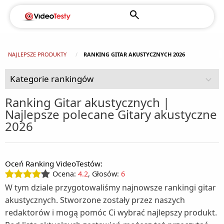
NAJLEPSZE PRODUKTY
RANKING GITAR AKUSTYCZNYCH 2026
Kategorie rankingów
Ranking Gitar akustycznych |
Najlepsze polecane Gitary akustyczne
AGD (92)
2026
Chłodziarki turystyczne (2)
Czujniki dymu (1)
Dom i ogród (108)
Chłodziarko - zamrażarki wolnostojące (1)
Oceń Ranking VideoTestów:
Agregaty prądotwórcze (1)
Drobne AGD do higieny i pielęgnacji (49)
Kuchenki do zabudowy (2)
Ocena:
4.2
, Głosów:
6
Depilatory (3)
Drobne AGD do kuchni i domu (125)
Alarmy (1)
Kuchnie wolnostojące (5)
W tym dziale przygotowaliśmy najnowsze rankingi gitar
akustycznych. Stworzone zostały przez naszych
Akcesoria kuchenne (1)
Fotografia i filmowanie (16)
Elektryczne pilniki do stóp (1)
Baseny ogrodowe (4)
Lodówki do zabudowy (5)
redaktorów i mogą pomóc Ci wybrać najlepszy produkt.
Aparaty fotograficzne (6)
Gry i konsole (11)
Automaty do popcornu (1)
Golarki (3)
Ciśnieniomierze (2)
Lodówki wolnostojące (16)