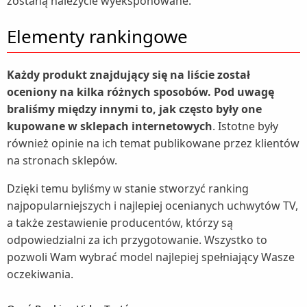
zostaną należycie wyeksponowane.
Termometry (2)
Elementy rankingowe
Termowentylatory (1)
Traktorki ogrodowe (2)
Każdy produkt znajdujący się na liście został
Trampoliny (2)
oceniony na kilka różnych sposobów. Pod uwagę
braliśmy między innymi to, jak często były one
Umywalki (2)
kupowane w sklepach internetowych
. Istotne były
Baterie umywalkowe (1)
Wanny (1)
również opinie na ich temat publikowane przez klientów
Wentylatory (4)
na stronach sklepów.
Wentylatory kolumnowe (1)
Wózki dziecięce (1)
Dzięki temu byliśmy w stanie stworzyć ranking
Żarówki LED (1)
najpopularniejszych i najlepiej ocenianych uchwytów TV,
a także zestawienie producentów, którzy są
zgrzewarki próżniowe (1)
odpowiedzialni za ich przygotowanie. Wszystko to
Zlewozmywaki (2)
pozwoli Wam wybrać model najlepiej spełniający Wasze
Baterie kuchenne (1)
oczekiwania.