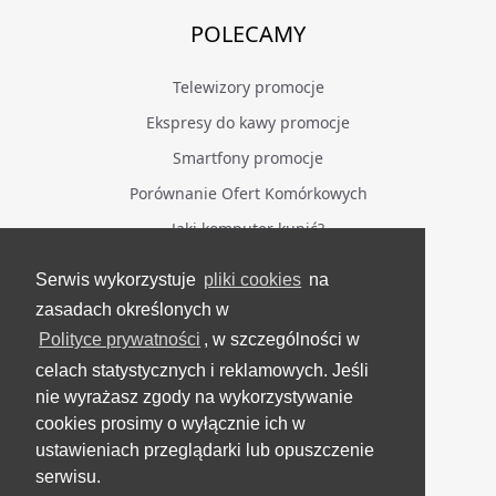
POLECAMY
Telewizory promocje
Ekspresy do kawy promocje
Smartfony promocje
Porównanie Ofert Komórkowych
Jaki komputer kupić?
Serwis wykorzystuje
pliki cookies
na
BĄDŹ NA BIEŻĄCO
zasadach określonych w
Polityce prywatności
, w szczególności w
Facebook
celach statystycznych i reklamowych. Jeśli
Grupa Testerzy Videotestów
nie wyrażasz zgody na wykorzystywanie
YouTube
cookies prosimy o wyłącznie ich w
ustawieniach przeglądarki lub opuszczenie
Twitter
serwisu.
Instagram