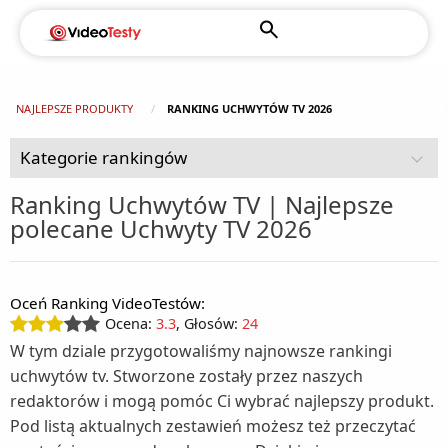
NAJLEPSZE PRODUKTY
RANKING UCHWYTÓW TV 2026
Kategorie rankingów
Ranking Uchwytów TV | Najlepsze
polecane Uchwyty TV 2026
AGD (92)
Chłodziarki turystyczne (2)
Czujniki dymu (1)
Oceń Ranking VideoTestów:
Dom i ogród (108)
Chłodziarko - zamrażarki wolnostojące (1)
Ocena:
3.3
, Głosów:
24
Agregaty prądotwórcze (1)
Drobne AGD do higieny i pielęgnacji (49)
Kuchenki do zabudowy (2)
W tym dziale przygotowaliśmy najnowsze rankingi
Depilatory (3)
Drobne AGD do kuchni i domu (125)
Alarmy (1)
Kuchnie wolnostojące (5)
uchwytów tv. Stworzone zostały przez naszych
redaktorów i mogą pomóc Ci wybrać najlepszy produkt.
Akcesoria kuchenne (1)
Fotografia i filmowanie (16)
Elektryczne pilniki do stóp (1)
Baseny ogrodowe (4)
Lodówki do zabudowy (5)
Pod listą aktualnych zestawień możesz też przeczytać
Aparaty fotograficzne (6)
Gry i konsole (11)
Automaty do popcornu (1)
Golarki (3)
Ciśnieniomierze (2)
Lodówki wolnostojące (16)