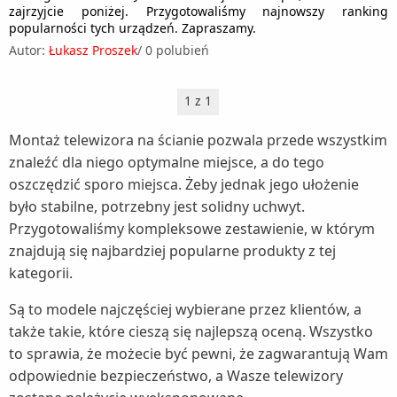
Zestawy słuchawkowe (1)
zajrzyjcie poniżej. Przygotowaliśmy najnowszy ranking
Roboty kuchenne (5)
Myjki wodne (6)
Skanery (1)
Rakiety tenisowe (1)
popularności tych urządzeń. Zapraszamy.
Sokowirówki (3)
Nawilżacze powietrza (5)
Autor:
Łukasz Proszek
/
0 polubień
Tablice interaktywne (1)
Rowery (9)
Spieniacze do mleka (1)
Nożyce do żywopłotu i trawy (5)
Kaski rowerowe (1)
Rowerki biegowe (1)
Szybkowary (2)
1 z 1
Oczyszczacze powietrza (5)
Krzesełka rowerowe dla dzieci (1)
Rowery treningowe (1)
Tostery (4)
Odkurzacze ogrodowe (1)
Montaż telewizora na ścianie pozwala przede wszystkim
Liczniki rowerowe (1)
Sanki i ślizgacze (1)
Wagi kuchenne (3)
Odśnieżarki (1)
znaleźć dla niego optymalne miejsce, a do tego
Opony rowerowe (1)
Wędki (1)
oszczędzić sporo miejsca. Żeby jednak jego ułożenie
Wagi łazienkowe (3)
Osuszacze powietrza (4)
Siodełka rowerowe (1)
Wioślarze (1)
było stabilne, potrzebny jest solidny uchwyt.
Wyciskarki do cytrusów (1)
Parownice do ubrań (1)
Przygotowaliśmy kompleksowe zestawienie, w którym
Torby i bagażniki rowerowe (1)
Wyciskarki wolnoobrotowe (6)
Piece do pizzy (1)
znajdują się najbardziej popularne produkty z tej
Zabezpieczenia rowerowe (1)
kategorii.
Wypiekacze do chleba (1)
Rozdrabniacze do gałęzi (1)
Żelazka (5)
Sauny (1)
Są to modele najczęściej wybierane przez klientów, a
także takie, które cieszą się najlepszą oceną. Wszystko
Stacje meteo (1)
to sprawia, że możecie być pewni, że zagwarantują Wam
Suszarki do grzybów (1)
odpowiednie bezpieczeństwo, a Wasze telewizory
Szampony do włosów (1)